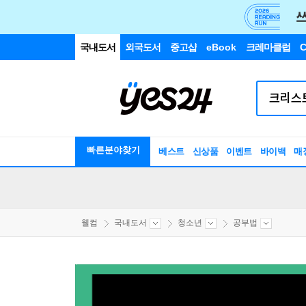
국내도서
외국도서
중고샵
eBook
크레마클럽
C
빠른분야찾기
베스트
신상품
이벤트
바이백
매
웰컴
국내도서
청소년
공부법