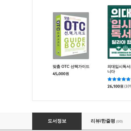
맞춤 OTC 선택가이드
의대입시독서
니다
45,000
원
26,100
원
(10
독서중심 주제탐구활동 올인원 의약학
도서정보
리뷰/한줄평
(0/0)