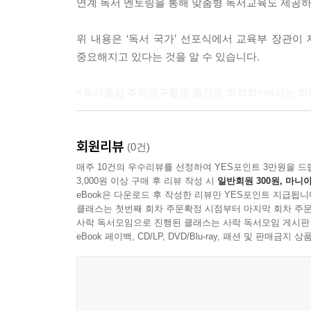
연계 독서 멘토링을 통해 맞춤형 독서교육도 제공하
위 내용은 ‘독서 국가’ 선포식에서 교육부 장관이
중요해지고 있다는 것을 알 수 있습니다.
<독서중심 주제탐구활동 올인원 의약학>에서는 의
- 오픈스카이 의약학멘토 추천도서 70권 선별
회원리뷰
- 추천도서의 내용 소개 및 사고 확장의 체크리스트
(0건)
- 탐구, 토론 주제 추천과 세부 내용 제시
매주 10건의 우수리뷰를 선정하여 YES포인트 3만원을 드
3,000원 이상 구매 후 리뷰 작성 시
일반회원 300원, 마니아
- 후속 활동 지원을 위한 연계 도서, 논문, 미디어 
eBook은 다운로드 후 작성한 리뷰만 YES포인트 지급됩니
클래스는 첫번째 회차 주문확정 시점부터 마지막 회차 주문
그저 추천도서를 읽는 것으로 끝나는 독서가 아
사락 독서모임으로 진행된 클래스는 사락 독서모임 게시판
지원합니다.
eBook 페이백, CD/LP, DVD/Blu-ray, 패션 및 판매금
어떤 책을 읽어야 할지 읽은 이후에는 어떤 활동
제시하는 역할을 해주길 바랍니다. AI시대 속 
경쟁력은 <독서중심 주제탐구활동 올인원 의약학>