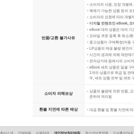
소비자의 사용, 포장 개봉에 
복제가 가능한 상품 등의 포장을 
소비자의 요청에 따라 개별
디지털 컨텐츠인 eBook, 
eBook 대여 상품은 대여 기
모바일 쿠폰 등록 후 취소/환
반품/교환 불가사유
중고상품이 구매확정(자동 
LP상품의 재생 불량 원인이 기
시간의 경과에 의해 재판매가
전자상거래 등에서의 소비자
eBook 세트 상품은 일괄 
1개의 상품으로 취급 및 판매
우, 세트 상품 전부 및 세트
상품의 불량에 의한 반품, 교
소비자 피해보상
준하여 처리됨
환불 지연에 따른 배상
대금 환불 및 환불 지연에 
회사소개
인재채용
이용약관
개인정보처리방침
청소년보호정책
도서홍보안내