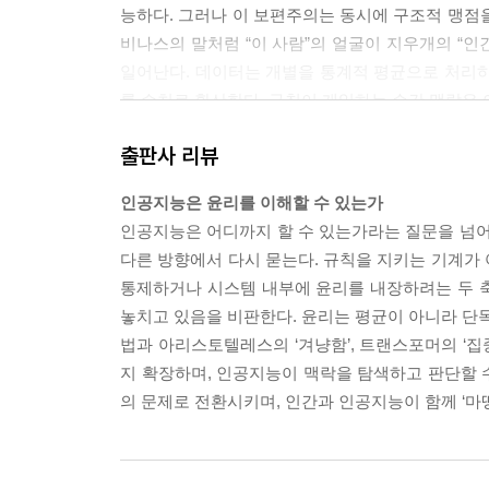
능하다. 그러나 이 보편주의는 동시에 구조적 맹점
비나스의 말처럼 “이 사람”의 얼굴이 지우개의 “
일어난다. 데이터는 개별을 통계적 평균으로 처리하
를 수치로 환산한다. 규칙이 개입하는 순간 맥락은 
－03_“맥락” 중에서
출판사 리뷰
SGD와 덕의 구조적 동형성은 강력하지만 두 가지 
인공지능은 윤리를 이해할 수 있는가
화하는 방향으로 수렴한다. 그런데 무엇이 손실인지
인공지능은 어디까지 할 수 있는가라는 질문을 넘어
지능의 손실 함수는 외부에서 설계자가 정의한다. 
다른 방향에서 다시 묻는다. 규칙을 지키는 기계가
도 엉뚱한 목적지에 도달한다. “목적 함수 정렬 문제(obj
통제하거나 시스템 내부에 윤리를 내장하려는 두 축
의 문제다.
놓치고 있음을 비판한다. 윤리는 평균이 아니라 단독
－06_“확률적 경사 하강법” 중에서
법과 아리스토텔레스의 ‘겨냥함’, 트랜스포머의 ‘집
지 확장하며, 인공지능이 맥락을 탐색하고 판단할 
그러나 기술 돌봄은 역설적 문제를 낳는다. 인공
의 문제로 전환시키며, 인간과 인공지능이 함께 ‘마
킨다. 원격 모니터링 시스템은 낙상 여부는 감지하지
단순히 창문으로 별을 보기 위해서인지를 파악하지
한다. 이것이 탈맥락화(decontextualization