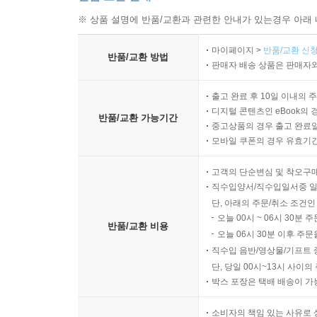
※ 상품 설명에 반품/교환과 관련한 안내가 있는경우 아래 
마이페이지 >
반품/교환 신청
반품/교환 방법
판매자 배송 상품은 판매자와
출고 완료 후 10일 이내의 
디지털 콘텐츠인 eBook의 
반품/교환 가능기간
중고상품의 경우 출고 완료일
모바일 쿠폰의 경우 유효기간(
고객의 단순변심 및 착오구
직수입양서/직수입일서중 일
단, 아래의 주문/취소 조건인
오늘 00시 ~ 06시 30분 
반품/교환 비용
오늘 06시 30분 이후 주문
직수입 음반/영상물/기프트 
단, 당일 00시~13시 사이
박스 포장은 택배 배송이 가
소비자의 책임 있는 사유로 