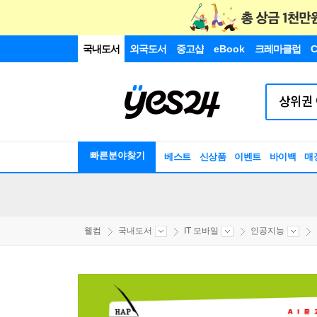
국내도서
외국도서
중고샵
eBook
크레마클럽
C
빠른분야찾기
베스트
신상품
이벤트
바이백
매
웰컴
국내도서
IT 모바일
인공지능