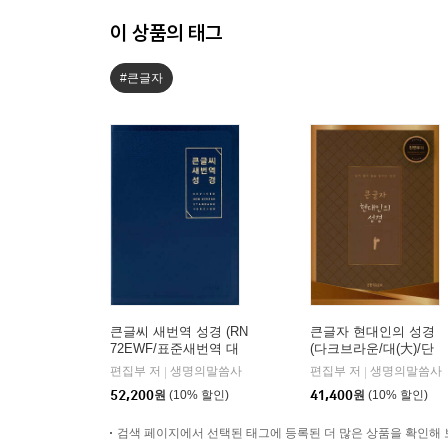
이 상품의 태그
#큰글자
큰글씨 새번역 성경 (RN
큰글자 현대인의 성경
72EWF/표준새번역 대
(다크브라운/대(大)/단
단본/무지퍼/PU/반달 색
본/색인/천연우피)
편집부 저
생명의말씀사
편집부 저
생명의말씀사
|
|
인/주석 없음/뉴다크네
52,200
원
(10% 할인)
41,400
원
(10% 할인)
이비)
검색 페이지에서 선택된 태그에 등록된 더 많은 상품을 확인해 