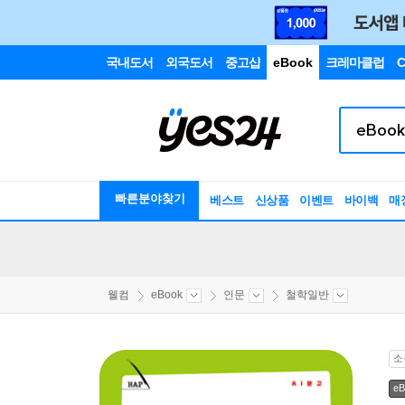
국내도서
외국도서
중고샵
eBook
크레마클럽
C
빠른분야찾기
베스트
신상품
이벤트
바이백
매
웰컴
eBook
인문
철학일반
소
eB