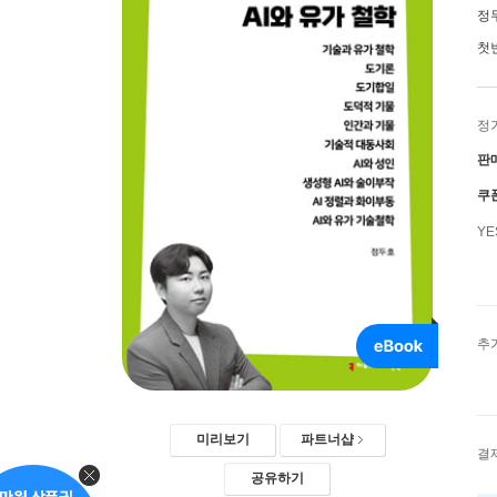
정
첫
정
판
쿠
Y
추
미리보기
파트너샵
결
공유하기