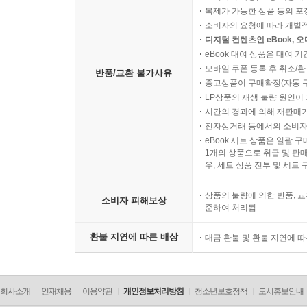
복제가 가능한 상품 등의 포장을 
소비자의 요청에 따라 개별
디지털 컨텐츠인 eBook, 
eBook 대여 상품은 대여 기
모바일 쿠폰 등록 후 취소/환
반품/교환 불가사유
중고상품이 구매확정(자동 
LP상품의 재생 불량 원인이 기
시간의 경과에 의해 재판매가
전자상거래 등에서의 소비자
eBook 세트 상품은 일괄 
1개의 상품으로 취급 및 판매
우, 세트 상품 전부 및 세트
상품의 불량에 의한 반품, 교
소비자 피해보상
준하여 처리됨
환불 지연에 따른 배상
대금 환불 및 환불 지연에 
회사소개
인재채용
이용약관
개인정보처리방침
청소년보호정책
도서홍보안내