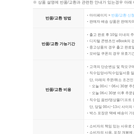
※ 상품 설명에 반품/교환과 관련한 안내가 있는경우 아래 
마이페이지 >
반품/교환 신청
반품/교환 방법
판매자 배송 상품은 판매자와
출고 완료 후 10일 이내의 
디지털 콘텐츠인 eBook의 
반품/교환 가능기간
중고상품의 경우 출고 완료일
모바일 쿠폰의 경우 유효기간(
고객의 단순변심 및 착오구
직수입양서/직수입일서중 일
단, 아래의 주문/취소 조건인
오늘 00시 ~ 06시 30분 
반품/교환 비용
오늘 06시 30분 이후 주문
직수입 음반/영상물/기프트 
단, 당일 00시~13시 사이
박스 포장은 택배 배송이 가
소비자의 책임 있는 사유로 
소비자의 사용, 포장 개봉에 