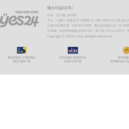
대표 : 김석환, 최세라
주소 : 서울시 영등포구 은행로 11, 5층~6층(여의도동,일신
사업자등록번호 : 229-81-37000 통신판매업신고 : 제 200
이메일 : yes24help@yes24.com 호스팅 서비스사업자 :
Copyright ⓒ YES24 Corp. All Rights Reserved.