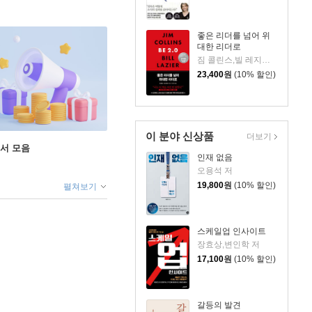
좋은 리더를 넘어 위
대한 리더로
짐 콜린스,빌 레지어 저/이경식 역
23,400
원
(10% 할인)
이 분야 신상품
더보기
도서 모음
인재 없음
오용석 저
19,800
원
(10% 할인)
펼쳐보기
스케일업 인사이트
장효상,변인학 저
17,100
원
(10% 할인)
갈등의 발견