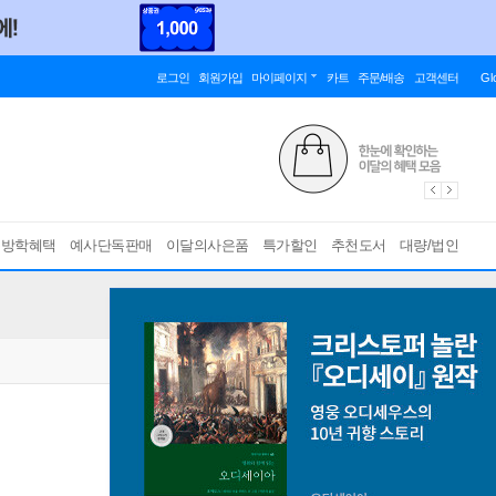
로그인
회원가입
마이페이지
카트
주문/배송
고객센터
Gl
름방학혜택
예사단독판매
이달의사은품
특가할인
추천도서
대량/법인