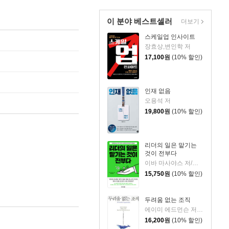
이 분야 베스트셀러
더보기
스케일업 인사이트
장효상,변인학 저
17,100
원
(10% 할인)
인재 없음
오용석 저
19,800
원
(10% 할인)
리더의 일은 맡기는
것이 전부다
이바 마사야스 저/정혜원 역
15,750
원
(10% 할인)
두려움 없는 조직
에이미 에드먼슨 저/최윤영 역/오승민 감수
16,200
원
(10% 할인)