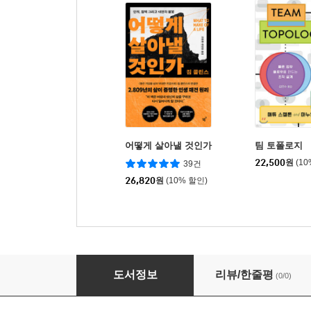
어떻게 살아낼 것인가
팀 토폴로지
22,500
원
(1
39건
26,820
원
(10% 할인)
프로토콜 조직
도서정보
리뷰/한줄평
(0/0)