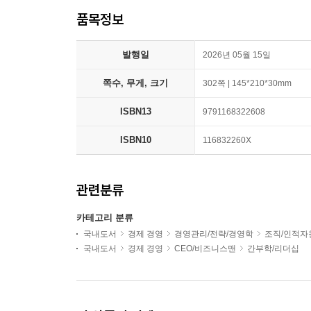
품목정보
발행일
2026년 05월 15일
쪽수, 무게, 크기
302쪽 | 145*210*30mm
ISBN13
9791168322608
ISBN10
116832260X
관련분류
카테고리 분류
국내도서
경제 경영
경영관리/전략/경영학
조직/인적자
국내도서
경제 경영
CEO/비즈니스맨
간부학/리더십