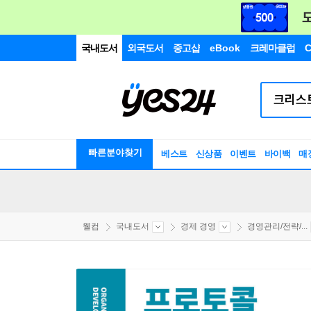
국내도서
외국도서
중고샵
eBook
크레마클럽
C
빠른분야찾기
베스트
신상품
이벤트
바이백
매
웰컴
국내도서
경제 경영
경영관리/전략/...