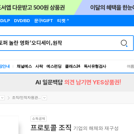
D/LP
DVD/BD
문구
/GIFT
티켓
장안내
채널예스
사락
예스펀딩
클래스24
독서유형검사
여
RBTI Lab
독서유형검사
AI 일문백답
의견 남기면 YES상품권!
조직/인적자원관...
소득공제
프로토콜 조직
기업의 해체와 재구성