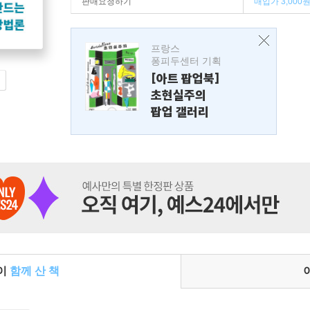
판매요청하기
매입가 3,000
프랑스
퐁피두센터 기획
[아트 팝업북]
초현실주의
팝업 갤러리
들이
함께 산 책