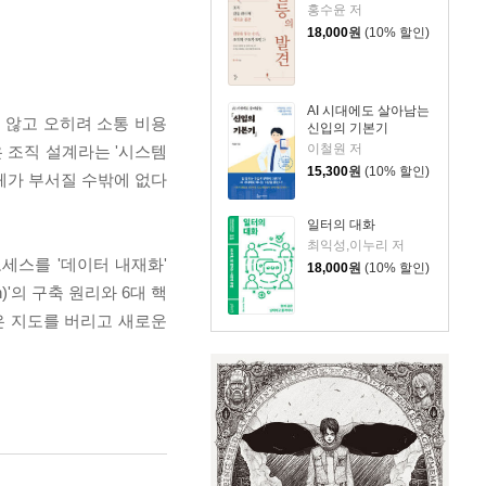
홍수윤 저
18,000
원
(10% 할인)
AI 시대에도 살아남는
 않고 오히려 소통 비용
신입의 기본기
이철원 저
낡은 조직 설계라는 '시스템
15,300
원
(10% 할인)
 차체가 부서질 수밖에 없다
일터의 대화
최익성,이누리 저
로세스를 '데이터 내재화'
18,000
원
(10% 할인)
)'의 구축 원리와 6대 핵
은 지도를 버리고 새로운