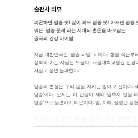
출판사 리뷰
피곤하면 염증 탓! 살이 쪄도 염증 탓! 아프면 염증 
뭐든 ‘염증 문제’라는 시대의 혼돈을 바로잡는
궁극의 건강 바이블
지금 대한민국은 ‘염증 과잉’ 시대다. 항염 식단부
정확히 아는 사람은 드물다. 서울대학교병원 신경
사실로 정면 돌파한다.
염증의 본질은 우리 몸을 지키는 방어 기전이다.
염증’이다. 문제는 이 반응이 제때 멈추지 않을 
염증’으로 돌변하기 때문이다. 암, 치매, 심혈관 질
저자는 수십 년간 사투를 벌여온 임상 현장과 
포착한다. “질병은 어느 날 갑자기 찾아오는 재앙이
이들에게 새로운 전환점이 된다. 이제는 무분별한 항