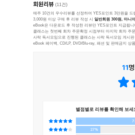
회원리뷰
(11건)
“꺼지지 않는 몸속 불길을 잡아라!”
매주 10건의 우수리뷰를 선정하여 YES포인트 3만원을 드
3,000원 이상 구매 후 리뷰 작성 시
일반회원 300원, 마니아
뇌졸중, 심근경색, 치매, 암까지… 만성 염증과 질
eBook은 다운로드 후 작성한 리뷰만 YES포인트 지급됩니
클래스는 첫번째 회차 주문확정 시점부터 마지막 회차 주문
뇌경색 환자는 처음 이틀이 고비다. 혈관이 막혀 뇌
사락 독서모임으로 진행된 클래스는 사락 독서모임 게시판
세균 하나 침입하지 않았음에도 환자의 상태가 곤
eBook 페이백, CD/LP, DVD/Blu-ray, 패션 및 판매금
그다음이다. 7~10일이 지나면 이번엔 망가진 조직
치유가 동시에 일어나는 역설적인 현장이다.
11
명
염증은 본래 위기 상황에서 에너지를 한곳으로 집
떠나야 할 염증이 몸속에 눌러앉을 때 시작된다. 해
결국 방어 기제는 나를 공격하는 질병의 경로로 
만성적인 손상을 입혀 뇌졸중과 심근경색을 일으키는
만들어내는 과학적 메커니즘을 상세히 담았다. 특
별점별로 리뷰를 확인해 보세
가장 강력한 예방 지침이 된다.
7
“항산화제, 오메가-3, 허브 추출물이 만성 염증의 답
27%