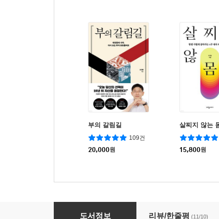
부의 갈림길
살찌지 않는 
109건
20,000
원
15,800
원
착한 염증 나쁜 염증
도서정보
리뷰/한줄평
(11/10)