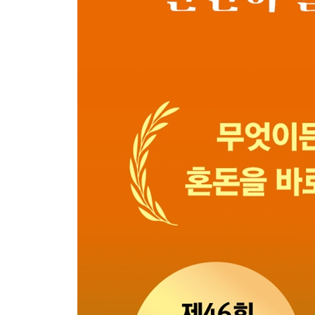
4장 만성 염증이 혈관을 망가뜨릴 때
01 뇌와 심장을 위협하는 동맥경화증
뇌졸중, 막히거나 터지거나
돌연사의 주범 심근경색
02 만성 염증으로 본 동맥경화증
동맥경화증은 왜 발생하는가
만성 염증이 혈관을 폐쇄하기까지
5장 불멸의 연결 고리 ‘염증과 암’
01 염증은 어떻게 암이 되는가
세포 손상과 돌연변이 축적
면역 감시의 실패
만성 염증은 종양을 어떻게 도와주는가
02 간에서 보는 염증성 발암 모델
과잉 칼로리가 부르는 지방간
지방간에서 간염으로: 만성 염증의 시작
간 섬유화와 간경변: 되돌릴 수 없는 구조적 변화