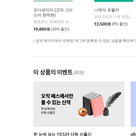
오디세이아 (고대 그리
니체의 초월자
스어 완역본)
프리드리히 니체 저/김철 편역
호메로스 저/페테르 파울 루벤스 그림/박문재 역
현대지성
|
12,500
원
(0% 할인)
19,800
원
(10% 할인)
검색 페이지에서 선택된 태그에 등록된 더 많은 상품을 확인해 
이 상품의 이벤트
(6개)
한 눈에 보는 YES24 단독 선출간
e