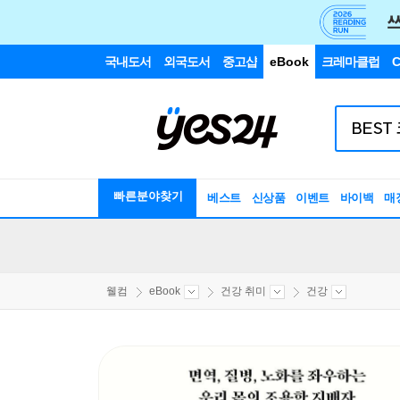
국내도서
외국도서
중고샵
eBook
크레마클럽
C
빠른분야찾기
베스트
신상품
이벤트
바이백
매
웰컴
eBook
건강 취미
건강