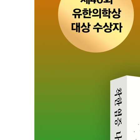
간세포암의 발생: 만성 염증의 최종장
03 암 예방을 위한 염증 관리
6장 만성 염증과 가속 노화
01 몸을 늙게 만드는 가속 페달
노화의 공통 기전
02 전신 노화로 이어지는 만성 염증
각 장기의 노화: 혈관, 간, 신장
피부 노화: 얼굴로 보는 만성 염증
뇌 노화와 치매: 여기에도 염증이 작용한다고?
3부 염증을 다스리다
7장 만성 염증의 진짜 주적
01 염증을 제대로 안다는 것
내 몸은 틀리지 않았다
02 몸이 보내는 신호