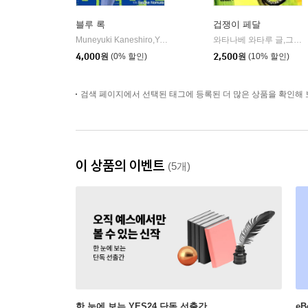
블루 록
겁쟁이 페달
Muneyuki Kaneshiro,Yusuke Nomura 저
학산문화사
와타나베 와타루 글,그림
|
|
4,000
원
(0% 할인)
2,500
원
(10% 할인)
검색 페이지에서 선택된 태그에 등록된 더 많은 상품을 확인해 
이 상품의 이벤트
(5개)
한 눈에 보는 YES24 단독 선출간
e