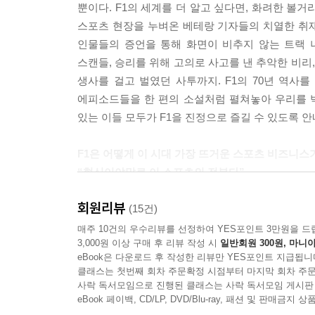
뿐이다. F1의 세계를 더 알고 싶다면, 화려한 볼거리
스포츠 현장을 누벼온 베테랑 기자들의 치열한 취재
인물들의 증언을 통해 화면이 비추지 않는 트랙 
스캔들, 승리를 위해 고의로 사고를 낸 추악한 비리,
생사를 걸고 벌였던 사투까지. F1의 70년 역사를
에피소드들을 한 편의 소설처럼 펼쳐놓아 우리를 박
있는 이들 모두가 F1을 진정으로 즐길 수 있도록 안
F1은 어떻게 이 시대 가장 뜨거운 스포츠 비즈니스
“혁신이야말로 이 스포츠의 전부다”
회원리뷰
F1을 그저 자동차 레이싱으로만 안다면, 절반도 
(15건)
바뀌는 ‘포뮬러(규정)’의 허점을 파고드는 천재들
매주 10건의 우수리뷰를 선정하여 YES포인트 3만원을 드
3,000원 이상 구매 후 리뷰 작성 시
일반회원 300원, 마니아
리버티 미디어의 새로운 시선은 극소수 상류층의 전
eBook은 다운로드 후 작성한 리뷰만 YES포인트 지급됩니
책은 단 0.01초를 단축하기 위해 스스로 한계에
클래스는 첫번째 회차 주문확정 시점부터 마지막 회차 주문
수많은 비극적 사고를 동력으로 삼은 안전 시스템
사락 독서모임으로 진행된 클래스는 사락 독서모임 게시판
전략 등 F1이라는 비즈니스의 진화 과정을 입체적으
eBook 페이백, CD/LP, DVD/Blu-ray, 패션 및 판매금