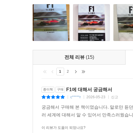
전체 리뷰
(15)
1
2
F1에 대해서 궁금해서
종이책
구매
c*****r
2026-05-23
신고
|
|
|
궁금해서 구매해 본 책이였습니다. 말로만 듣던
러 세계에 대해서 알 수 있어서 만족스러웠습니
이 리뷰가 도움이 되었나요?