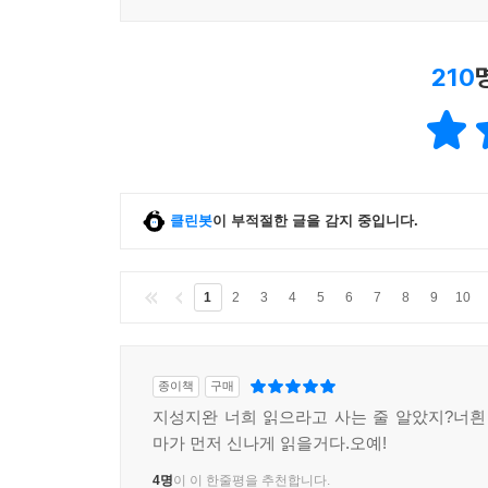
210
클린봇
이 부적절한 글을 감지 중입니다.
1
2
3
4
5
6
7
8
9
10
종이책
구매
지성지완 너희 읽으라고 사는 줄 알았지?너흰
마가 먼저 신나게 읽을거다.오예!
4명
이 이 한줄평을 추천합니다.