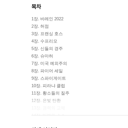
목차
1장. 바레인 2022
2장. 허점
3장. 프랜싱 호스
4장. 수프리모
5장. 신들의 경주
6장. 슈마허
7장. 미국 예외주의
8장. 파이어 세일
9장. 스파이게이트
10장. 피라냐 클럽
11장. 황소들의 질주
12장. 은빛 탄환
13장. 권력의 교체
14장. 마법의 소스
15장. 아부다비 2021