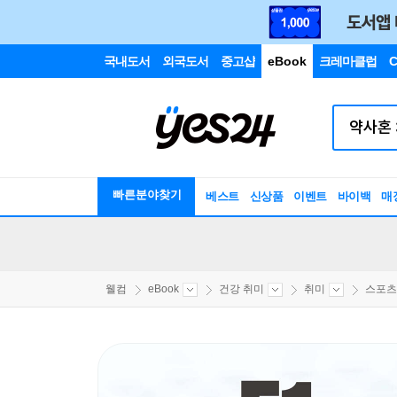
국내도서
외국도서
중고샵
eBook
크레마클럽
C
빠른분야찾기
베스트
신상품
이벤트
바이백
매
웰컴
eBook
건강 취미
취미
스포츠