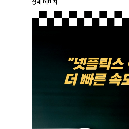
상세 이미지
16장. 소등
에필로그
덧붙이는 이야기
감사의 글
참고 문헌
색인