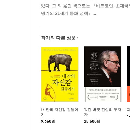
었다. 그 외 옮긴 책으로는 『비트코인, 초제
냉키의 21세기 통화 정책』...
작가의 다른 상품
내 안의 자신감 길들이
워런 버핏 전설의 투자
기
자
1
9,660
원
25,600
원