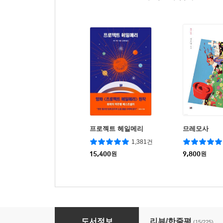
프로젝트 헤일메리
므레모사
1,381건
15,400
원
9,800
원
F1 더 포뮬러
도서정보
리뷰/한줄평
(15/225)