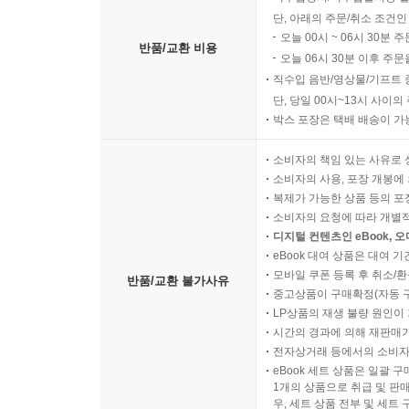
단, 아래의 주문/취소 조건인
오늘 00시 ~ 06시 30분 
반품/교환 비용
오늘 06시 30분 이후 주문
직수입 음반/영상물/기프트 
단, 당일 00시~13시 사이
박스 포장은 택배 배송이 가
소비자의 책임 있는 사유로 
소비자의 사용, 포장 개봉에 
복제가 가능한 상품 등의 포장을 
소비자의 요청에 따라 개별
디지털 컨텐츠인 eBook, 
eBook 대여 상품은 대여 기
모바일 쿠폰 등록 후 취소/환
반품/교환 불가사유
중고상품이 구매확정(자동 
LP상품의 재생 불량 원인이 기
시간의 경과에 의해 재판매가
전자상거래 등에서의 소비자
eBook 세트 상품은 일괄 
1개의 상품으로 취급 및 판매
우, 세트 상품 전부 및 세트