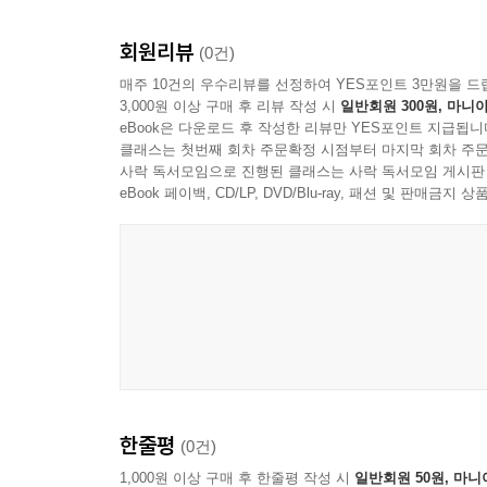
Part 5. 삶으로 완성하다 269
회원리뷰
(0건)
17장. 신사임당 271
매주 10건의 우수리뷰를 선정하여 YES포인트 3만원을 드
18장. 길재 288
3,000원 이상 구매 후 리뷰 작성 시
일반회원 300원, 마니아
19장. 성삼문 306
eBook은 다운로드 후 작성한 리뷰만 YES포인트 지급됩니
클래스는 첫번째 회차 주문확정 시점부터 마지막 회차 주문
20장. 박제가 323
사락 독서모임으로 진행된 클래스는 사락 독서모임 게시판
21장. 종합장 342
eBook 페이백, CD/LP, DVD/Blu-ray, 패션 및 판매금
에필로그 368
한줄평
(0건)
1,000원 이상 구매 후 한줄평 작성 시
일반회원 50원, 마니