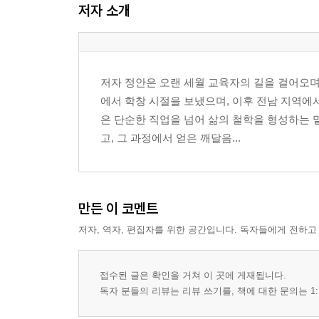
저자 소개
7장. 황희 114
8장. 맹사성 130
Part 3. 실천으로 증명하다 147
저자 정안은 오랜 세월 교육자의 길을 걸어오며
에서 학창 시절을 보냈으며, 이후 전남 지역에
9장. 이순신 149
은 단순한 직업을 넘어 삶의 철학을 형성하는 
10장. 허준 166
고, 그 과정에서 얻은 깨달음...
11장. 서희 183
12장. 안중근 198
Part 4. 세상을 바꾸다 213
만든 이 코멘트
저자, 역자, 편집자를 위한 공간입니다. 독자들에게 전하고
13장. 정약용 215
14장. 박지원 228
15장. 유성룡 241
접수된 글은 확인을 거쳐 이 곳에 게재됩니다.
16장. 세종대왕 254
독자 분들의 리뷰는 리뷰 쓰기를, 책에 대한 문의는 1: