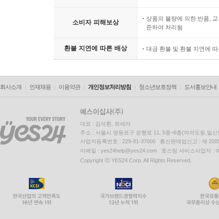
상품의 불량에 의한 반품, 교
소비자 피해보상
준하여 처리됨
환불 지연에 따른 배상
대금 환불 및 환불 지연에 
회사소개
인재채용
이용약관
개인정보처리방침
청소년보호정책
도서홍보안내
대표 : 김석환, 최세라
주소 : 서울시 영등포구 은행로 11, 5층~6층(여의도동,일신
사업자등록번호 : 229-81-37000 통신판매업신고 : 제 200
이메일 : yes24help@yes24.com 호스팅 서비스사업자 :
Copyright ⓒ YES24 Corp. All Rights Reserved.