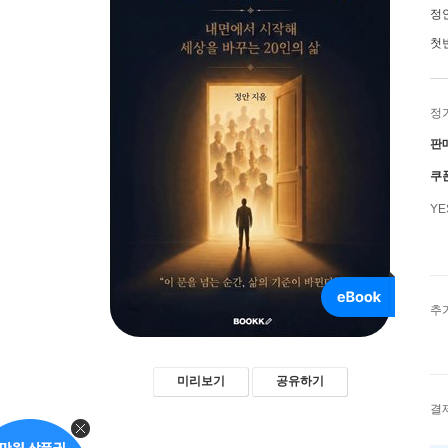
정
첫
정
판
쿠
Y
추
미리보기
공유하기
결