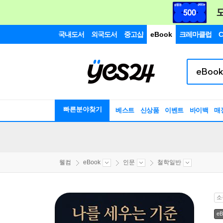
국내도서
외국도서
중고샵
eBook
크레마클럽
C
빠른분야찾기
베스트
신상품
이벤트
바이백
매
웰컴
eBook
인문
철학일반
소
eB