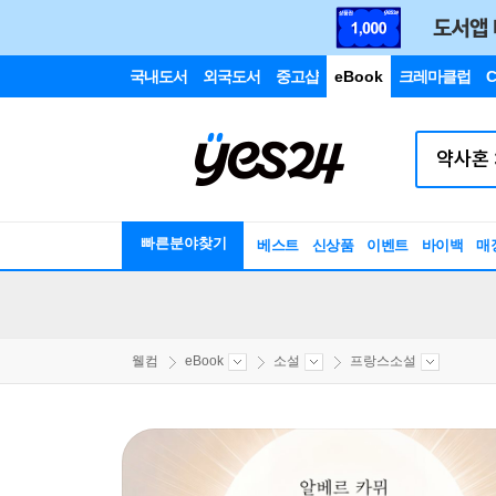
국내도서
외국도서
중고샵
eBook
크레마클럽
C
빠른분야찾기
베스트
신상품
이벤트
바이백
매
웰컴
eBook
소설
프랑스소설