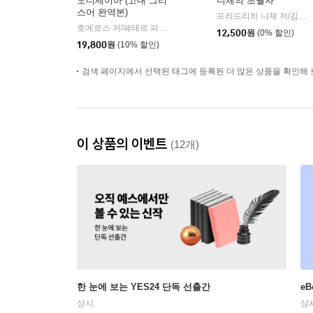
오디세이아 (고대 그리
니체의 초월자
스어 완역본)
프리드리히 니체 저/김철 편역
호메로스 저/페테르 파울 루벤스 그림/박문재 역
현대지성
|
12,500
원
(0% 할인)
19,800
원
(10% 할인)
검색 페이지에서 선택된 태그에 등록된 더 많은 상품을 확인해 
이 상품의 이벤트
(12개)
한 눈에 보는 YES24 단독 선출간
e
상시
상