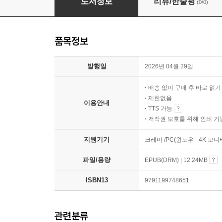
도서정보
리뷰/한줄평
(0/0)
품목정보
발행일
2026년 04월 29일
배송 없이 구매 후 바로 읽
제한없음
이용안내
TTS 가능
저작권 보호를 위해 인쇄 기
지원기기
크레마 /PC(윈도우 - 4K 모
파일/용량
EPUB(DRM) | 12.24MB
ISBN13
9791199748651
관련분류