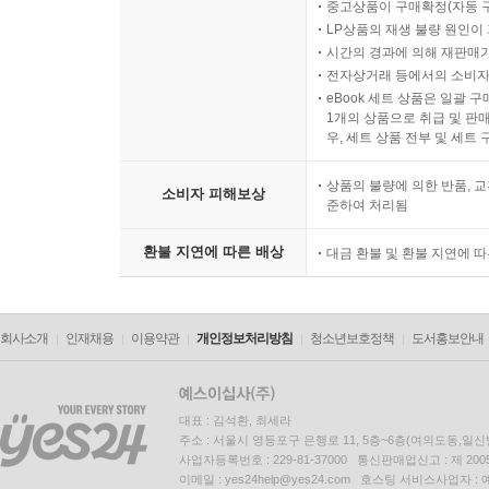
중고상품이 구매확정(자동 
LP상품의 재생 불량 원인이 기
시간의 경과에 의해 재판매가
전자상거래 등에서의 소비자
eBook 세트 상품은 일괄 
1개의 상품으로 취급 및 판매
우, 세트 상품 전부 및 세트
상품의 불량에 의한 반품, 교
소비자 피해보상
준하여 처리됨
환불 지연에 따른 배상
대금 환불 및 환불 지연에 
회사소개
인재채용
이용약관
개인정보처리방침
청소년보호정책
도서홍보안내
대표 : 김석환, 최세라
주소 : 서울시 영등포구 은행로 11, 5층~6층(여의도동,일신
사업자등록번호 : 229-81-37000 통신판매업신고 : 제 200
이메일 : yes24help@yes24.com 호스팅 서비스사업자 :