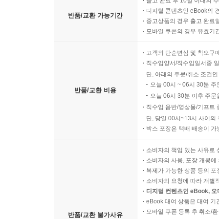
출고 완료 후 10일 이내의 
디지털 콘텐츠인 eBook의 
반품/교환 가능기간
중고상품의 경우 출고 완료일
모바일 쿠폰의 경우 유효기간(
고객의 단순변심 및 착오구
직수입양서/직수입일서중 일
단, 아래의 주문/취소 조건인
오늘 00시 ~ 06시 30분 
반품/교환 비용
오늘 06시 30분 이후 주문
직수입 음반/영상물/기프트 
단, 당일 00시~13시 사이
박스 포장은 택배 배송이 가
소비자의 책임 있는 사유로 
소비자의 사용, 포장 개봉에 
복제가 가능한 상품 등의 포장을 
소비자의 요청에 따라 개별
디지털 컨텐츠인 eBook, 
eBook 대여 상품은 대여 기
모바일 쿠폰 등록 후 취소/환
반품/교환 불가사유