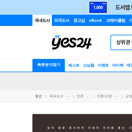
국내도서
외국도서
중고샵
eBook
크레마클럽
C
빠른분야찾기
베스트
신상품
이벤트
바이백
매
웰컴
국내도서
인문
인문/교양
교양