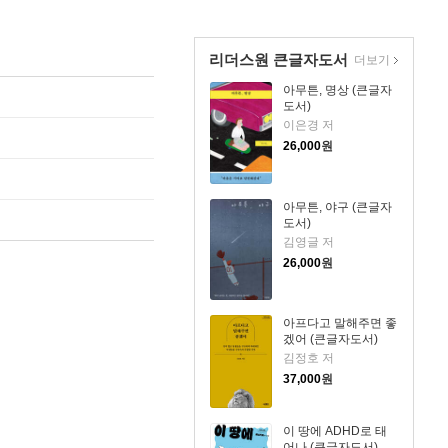
리더스원 큰글자도서
더보기
아무튼, 명상 (큰글자
도서)
이은경 저
26,000
원
아무튼, 야구 (큰글자
도서)
김영글 저
26,000
원
아프다고 말해주면 좋
겠어 (큰글자도서)
김정호 저
37,000
원
이 땅에 ADHD로 태
어나 (큰글자도서)