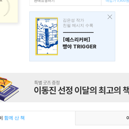
판매요청하기
매입가 5,800
김은성 작가
친필 메시지 수록
---------------
[예스리커버]
빵야 TRIGGER
들이
함께 산 책