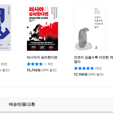
러시아가 승리한다면
인연이 깊을수록 미안한 게
많다
10건
9건
15건
% 할인)
15,750
원
(10% 할인)
17,100
원
(10% 할인)
배송/반품/교환