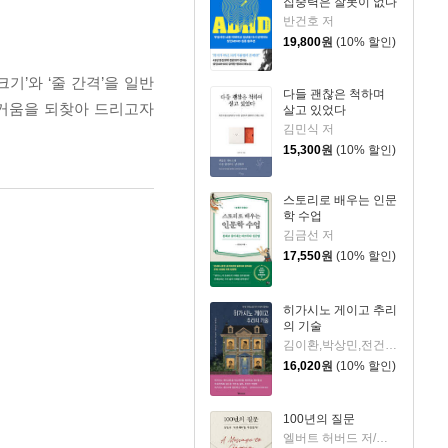
집중력은 잘못이 없다
반건호 저
19,800
원
(10% 할인)
’와 ‘줄 간격’을 일반
다들 괜찮은 척하며
즐거움을 되찾아 드리고자
살고 있었다
김민식 저
15,300
원
(10% 할인)
스토리로 배우는 인문
학 수업
김금선 저
17,550
원
(10% 할인)
히가시노 게이고 추리
의 기술
김이환,박상민,전건우,정명섭,조동신 저
16,020
원
(10% 할인)
100년의 질문
엘버트 허버드 저/충희 편