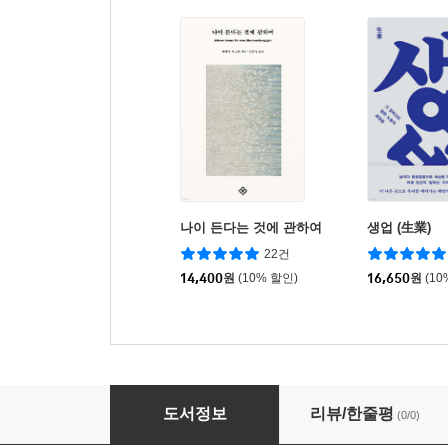
나이 든다는 것에 관하여
생업 (生業)
22건
14,400
원
(10% 할인)
16,650
원
(10
죽음을 인터뷰하다 (큰글자도서)
도서정보
리뷰/한줄평
(0/0)