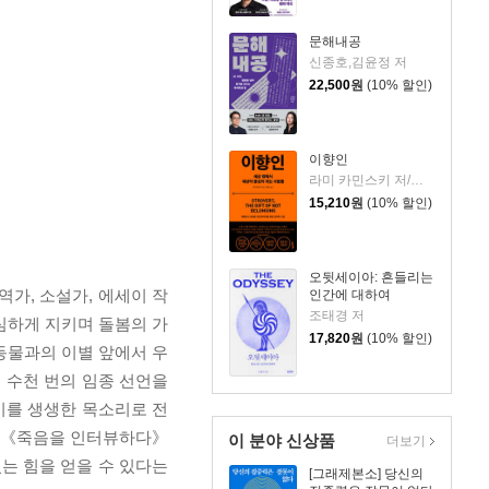
문해내공
신종호,김윤정 저
22,500
원
(10% 할인)
이향인
라미 카민스키 저/최지숙 역
15,210
원
(10% 할인)
오뒷세이아: 흔들리는
가, 소설가, 에세이 작
인간에 대하여
조태경 저
심하게 지키며 돌봄의 가
17,820
원
(10% 할인)
동물과의 이별 앞에서 우
 수천 번의 임종 선언을
기를 생생한 목소리로 전
. 《죽음을 인터뷰하다》
이 분야 신상품
더보기
는 힘을 얻을 수 있다는
[그래제본소] 당신의