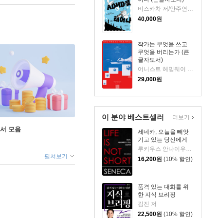
비스카차 저/안주연 감수
40,000
원
작가는 무엇을 쓰고
무엇을 버리는가 (큰
글자도서)
어니스트 헤밍웨이 등저/최민우 역
29,000
원
이 분야 베스트셀러
더보기
도서 모음
세네카, 오늘을 빼앗
기고 있는 당신에게
루키우스 안나이우스 세네카 저/하와이 대저택 편역
펼쳐보기
16,200
원
(10% 할인)
품격 있는 대화를 위
한 지식 브리핑
김진 저
22,500
원
(10% 할인)