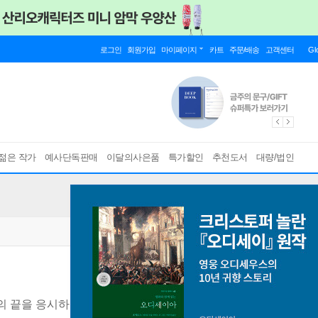
로그인
회원가입
마이페이지
카트
주문/배송
고객센터
Gl
젊은 작가
예사단독판매
이달의사은품
특가할인
추천도서
대량/법인
의 끝을 응시하며 인생의 의미를 묻는 시간