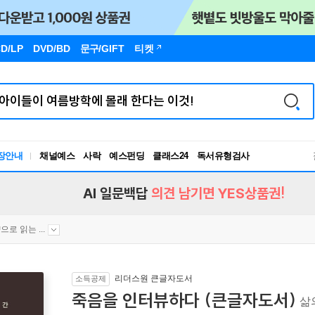
D/LP
DVD/BD
문구
/GIFT
티켓
장안내
채널예스
사락
예스펀딩
클래스24
독서유형검사
RBTI Lab
독서유형검사
AI 일문백답
의견 남기면 YES상품권!
으로 읽는 ...
리더스원 큰글자도서
소득공제
죽음을 인터뷰하다 (큰글자도서)
삶