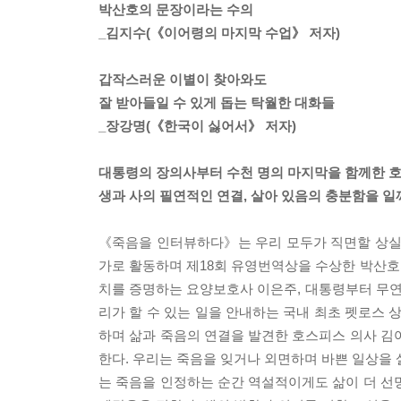
박산호의 문장이라는 수의
_김지수(《이어령의 마지막 수업》 저자)
갑작스러운 이별이 찾아와도
잘 받아들일 수 있게 돕는 탁월한 대화들
_장강명(《한국이 싫어서》 저자)
대통령의 장의사부터 수천 명의 마지막을 함께한 
생과 사의 필연적인 연결, 살아 있음의 충분함을 일
《죽음을 인터뷰하다》는 우리 모두가 직면할 상실과
가로 활동하며 제18회 유영번역상을 수상한 박산호가
치를 증명하는 요양보호사 이은주, 대통령부터 무
리가 할 수 있는 일을 안내하는 국내 최초 펫로스 
하며 삶과 죽음의 연결을 발견한 호스피스 의사 김
한다. 우리는 죽음을 잊거나 외면하며 바쁜 일상을 
는 죽음을 인정하는 순간 역설적이게도 삶이 더 선