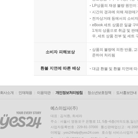
LP상품의 재생 불량 원인이 기
시간의 경과에 의해 재판매가
전자상거래 등에서의 소비자
eBook 세트 상품은 일괄 
1개의 상품으로 취급 및 판매
우, 세트 상품 전부 및 세트
상품의 불량에 의한 반품, 교
소비자 피해보상
준하여 처리됨
환불 지연에 따른 배상
대금 환불 및 환불 지연에 
회사소개
인재채용
이용약관
개인정보처리방침
청소년보호정책
도서홍보안내
대표 : 김석환, 최세라
주소 : 서울시 영등포구 은행로 11, 5층~6층(여의도동,일신
사업자등록번호 : 229-81-37000 통신판매업신고 : 제 200
이메일 : yes24help@yes24.com 호스팅 서비스사업자 :