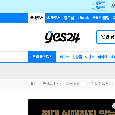
국내도서
외국도서
중고샵
eBook
크레마클럽
C
빠른분야찾기
베스트
신상품
이벤트
바이백
매
웰컴
국내도서
경제 경영
창업/취업/은퇴