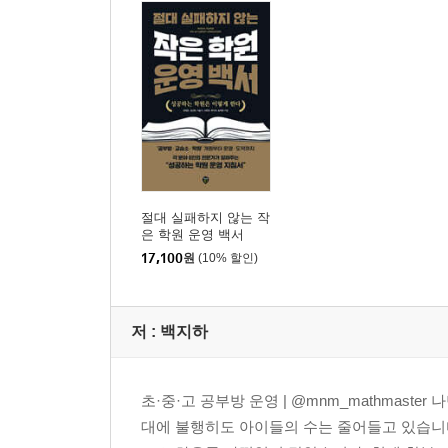
8 학생을 잘 다룬다는 말의 진짜 의미
9 고정 비용 똑똑하게 관리하기
10 원장님의 역량을 키우는 전문가 교육
PART 4. 억대 매출 학원 만들기: 작은 학원을 고
입시 공부, 차별화된 커리큘럼의 지름길
매출 극대화를 위한 특강 준비하기
절대 실패하지 않는 작
잘 만든 자체 교재, 열 기출문제집 안 부럽다
은 학원 운영 백서
한 끗이 다른 판서 노하우
17,100
원
(10% 할인)
탈회를 방지하는 베테랑의 기법
한 단계 뛰어넘기1 개인 과외 선생님에서 공부방 
저 :
백지하
한 단계 뛰어넘기2 공부방 원장에서 교습소 원장으
한 단계 뛰어넘기3 교습소 원장에서 학원 원장으로
초·중·고 공부방 운영 | @mnm_mathmast
PART 5. 솔직담백한 Q&A: 베테랑 원장님들의 학
대에 불행히도 아이들의 수는 줄어들고 있습니