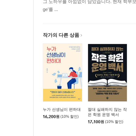
그 노하우를 아낌없이 담았습니다. 현재 학부모
Q1. 수강료를 밀리지 않고 관리하는 방법이 있을까
ge’를 ...
Q2. 워라벨을 지키며 운영하는 방법이 있을까요?
Q3. 작은 학원에서 어떤 전자제품이 필요하나요?
Q4. 무리한 요구를 하는 학부모님에게, 현명하게 
작가의 다른 상품
Q5. 불안한 마음을 컨트롤 하는 방법이 있을까요?
Q6. 경력(혹은 학력)이 약한데 창업을 해도 될까요?
Q7. 계속 성적이 좋지 않은 학생만 들어오는 것 같
Q8. 학부모님이 커리큘럼에 간섭하는데 어떻게 해
Q9. 학원 이벤트, 꼭 진행해야 할까요?
Q10. 외부 경시대회, 어떻게 준비해야 하나요?
에필로그: 우리는 교육을 팝니다.
누가 선생님이 편하대
절대 실패하지 않는 작
은 학원 운영 백서
16,200
원
(10% 할인)
17,100
원
(10% 할인)