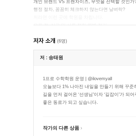
개인 브랜드 VS 프랜차이즈, 무엇을 선택할 것인가
행정 절차, 꼼꼼히 체크하지 않는다면 날벼락?
저라면 이런 곳에 학원을 차립니다.
오픈 전, 신고 및 서류 절차 완벽 정리
인테리어 공사, 이쁜 게 능사가 아니다?
저자 소개
개원 전 학원 홍보, 제발 이렇게만 하세요!
(6명)
커리큘럼 및 반 구성의 원리
우리 지역 학구열 파악하기
저 :
송태원
PART 3. 운영의 시작: 성공할 수밖에 없는 학원의 
1프로 수학학원 운영 | @ilovemyall
오늘보다 1% 나아진 내일을 만들기 위해 꾸준
1 돈 버는 시간표 짜기
길을 먼저 걸어온 ‘선생님’이자 ‘길잡이’가 되어
2 상담 성공률 100%, 입회를 부르는 상담의 기술
좋은 동료가 되고 싶습니다.
3 성적의 상승 곡선을 이루는 수업 만들기
4 대형 학원을 이기는 동네 학원의 내신 준비
5 슬기로운 보충 학습
6 성적과 학부모님을 동시에 사수하는 숙제 관리
작가의 다른 상품
7 학원 이동이 많은 시기는 따로 있다?