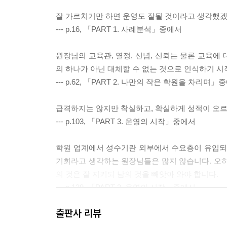
잘 가르치기만 하면 운영도 잘될 것이라고 생각했겠
--- p.16, 「PART 1. 사례분석」중에서
원장님의 교육관, 열정, 신념, 신뢰는 물론 교육에
의 하나가 아닌 대체할 수 없는 것으로 인식하기 시
--- p.62, 「PART 2. 나만의 작은 학원을 차리며」
급격하지는 않지만 착실하고, 확실하게 성적이 오르
--- p.103, 「PART 3. 운영의 시작」중에서
학원 업계에서 성수기란 외부에서 수요층이 유입되는
기회라고 생각하는 원장님들은 많지 않습니다. 오히
의 것은 잘 지키되 남의 것을 빼앗아 와야 합니다.
--- p.139, 「PART 3. 운영의 시작」중에서
출판사 리뷰
원장님은 빠르게 변화하는 교육 트렌드를 파악하고,
감으로 시대의 흐름을 읽고 이를 학원 운영에 반영