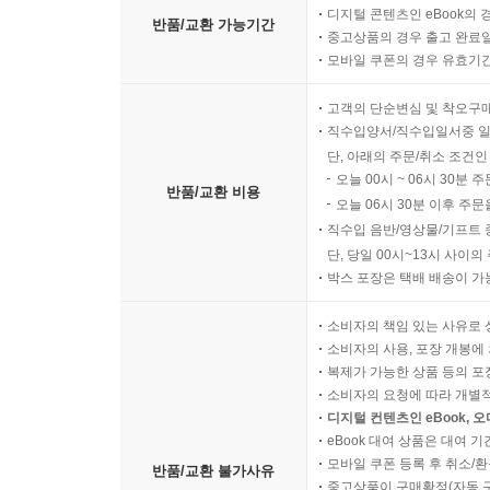
디지털 콘텐츠인 eBook의 
반품/교환 가능기간
중고상품의 경우 출고 완료일
모바일 쿠폰의 경우 유효기간(
고객의 단순변심 및 착오구
직수입양서/직수입일서중 일
단, 아래의 주문/취소 조건인
오늘 00시 ~ 06시 30분 
반품/교환 비용
오늘 06시 30분 이후 주문
직수입 음반/영상물/기프트 
단, 당일 00시~13시 사이
박스 포장은 택배 배송이 가
소비자의 책임 있는 사유로 
소비자의 사용, 포장 개봉에 
복제가 가능한 상품 등의 포장을 
소비자의 요청에 따라 개별
디지털 컨텐츠인 eBook, 
eBook 대여 상품은 대여 기
모바일 쿠폰 등록 후 취소/환
반품/교환 불가사유
중고상품이 구매확정(자동 