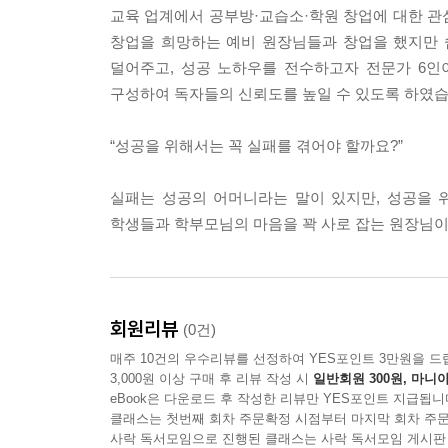
교육 업계에서 공부방·교습소·학원 창업에 대한 관
--- p.161, 「PART 3. 운영의 시작」중에서
창업을 희망하는 예비 원장님들과 창업을 했지만 
덜어주고, 성공 노하우를 전수하고자 전문가 6인
학원 자체 교재가 반드시 필요합니다. 자체 교재가
구성하여 독자들의 신뢰도를 높일 수 있도록 하였습
--- p.178, 「PART 4. 억대 매출 학원 만들기」중에
“성공을 위해서는 꼭 실패를 겪어야 할까요?”
사람들은 자기의 감정을 인정해 주는 사람을 좋아
점을 짚어 줘야 합니다. 그래야 학부모님은 격앙된
실패는 성공의 어머니라는 말이 있지만, 성공을 
학생들과 학부모님의 마음을 꽉 사로 잡는 원장님이
--- p.233, 「PART 5. 솔직담백한 Q&A」중에서
회원리뷰
(0건)
매주 10건의 우수리뷰를 선정하여 YES포인트 3만원을 드
3,000원 이상 구매 후 리뷰 작성 시
일반회원 300원, 마니아
eBook은 다운로드 후 작성한 리뷰만 YES포인트 지급됩니
클래스는 첫번째 회차 주문확정 시점부터 마지막 회차 주문
사락 독서모임으로 진행된 클래스는 사락 독서모임 게시판