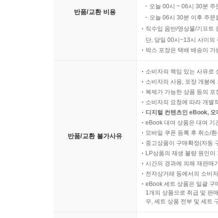
오늘 00시 ~ 06시 30분 
반품/교환 비용
오늘 06시 30분 이후 주문
직수입 음반/영상물/기프트 
단, 당일 00시~13시 사이
박스 포장은 택배 배송이 가
소비자의 책임 있는 사유로 
소비자의 사용, 포장 개봉에 
복제가 가능한 상품 등의 포장을 
소비자의 요청에 따라 개별
디지털 컨텐츠인 eBook, 
eBook 대여 상품은 대여 기
모바일 쿠폰 등록 후 취소/환
반품/교환 불가사유
중고상품이 구매확정(자동 
LP상품의 재생 불량 원인이 기
시간의 경과에 의해 재판매가
전자상거래 등에서의 소비자
eBook 세트 상품은 일괄 
1개의 상품으로 취급 및 판매
우, 세트 상품 전부 및 세트