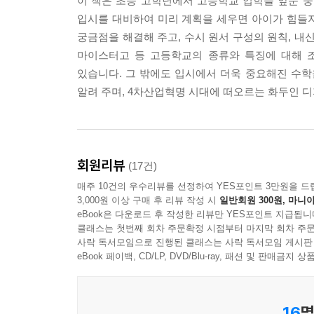
이 책은 초등 고학년에서 고등학교 입학을 앞둔 중
목입니다.
입시를 대비하여 미리 계획을 세우면 아이가 힘들
---p.109
궁금점을 해결해 주고, 수시 원서 구성의 원칙, 내
마이스터고 등 고등학교의 종류와 특징에 대해 
시험 계획표를 세웠다고 하더라도 중간에 학습이 
있습니다. 그 밖에도 입시에서 더욱 중요해진 수학을
소감을 작성하는 일이 필수입니다. 시험 후에는 시
알려 주며, 4차산업혁명 시대에 떠오르는 화두인 
서 스스로 반성하거나 혹은 자랑스러워할 수 있는 시
---p.110
이제 문과 성향이 강한 학생들은 수학에 한해서는 
회원리뷰
(17건)
때 수에 약하거나 수학을 싫어하는 모습이 보인다면
매주 10건의 우수리뷰를 선정하여 YES포인트 3만원을 드
되어 줄 수 없습니다. 한 번 ‘수포자’가 되어 수학
3,000원 이상 구매 후 리뷰 작성 시
일반회원 300원, 마니아
이일수록 페이스 조절을 하며 힘들지 않게, 하지만
eBook은 다운로드 후 작성한 리뷰만 YES포인트 지급됩니
---p.139
클래스는 첫번째 회차 주문확정 시점부터 마지막 회차 주문
사락 독서모임으로 진행된 클래스는 사락 독서모임 게시판
eBook 페이백, CD/LP, DVD/Blu-ray, 패션 및 판매금
답 맞히기보다 중요한 것은 풀이 과정을 이해하는 것
구난방으로 펼쳐져 있거나 숫자 몇 개를 무작위로
갖는 수학에 적응하기 어렵습니다.
16
명