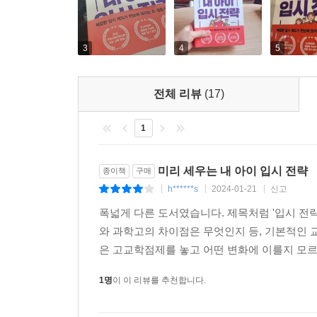
---p.183
3
4
5
많은 학생은 첫 번째 단계인 이해조차도 하지 못한
합니다. 이것은 마치 전문 캐스터와 해설자의 설명
저 기술을 사용해서 골을 넣어야지.’라고 자신만만해하는
전체 리뷰
(17)
수백 문제를 풀고 오답 노트를 만들었다고 한들, 
옳은 풀이만 들여다보고 있다면 이 역시 제대로 된 
1
---p.213
미리 세우는 내 아이 입시 전략
종이책
구매
h******s
2024-01-21
신고
|
|
|
폭넓게 다른 도서였습니다. 제목처럼 '입시 전
와 과학고의 차이점은 무엇인지 등, 기본적인 
은 고교학점제를 놓고 어떤 변화에 이를지 모르기
1명
이 이 리뷰를 추천합니다.