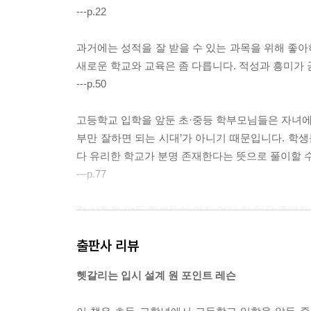
---p.22
과거에는 성적을 잘 받을 수 있는 과목을 위해 좋
새로운 학교와 교육은 좀 다릅니다. 적성과 흥미가 
---p.50
고등학교 입학을 앞둔 초·중등 학부모님들은 자녀에게
부만 잘하면 되는 시대’가 아니기 때문입니다. 학
다 유리한 학교가 분명 존재한다는 뜻으로 풀이할 
---p.77
첫 시험을 앞둔 학생들이 가장 먼저 할 일은 문제집
신, 즉 정기고사에 익숙해지기 위한 가장 좋은 방법
출판사 리뷰
---p.107
헷갈리는 입시 설계 원 포인트 레슨
공부를 하다 보면 가장 큰 문제는 내가 지금 어느 
지만 “시험 준비가 어느 정도 되었니?”라는 물음에