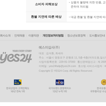
상품의 불량에 의한 반품, 교
소비자 피해보상
준하여 처리됨
환불 지연에 따른 배상
대금 환불 및 환불 지연에 
회사소개
인재채용
이용약관
개인정보처리방침
청소년보호정책
도서홍보안내
대표 : 김석환, 최세라
주소 : 서울시 영등포구 은행로 11, 5층~6층(여의도동,일신
사업자등록번호 : 229-81-37000 통신판매업신고 : 제 200
이메일 : yes24help@yes24.com 호스팅 서비스사업자 :
Copyright ⓒ YES24 Corp. All Rights Reserved.