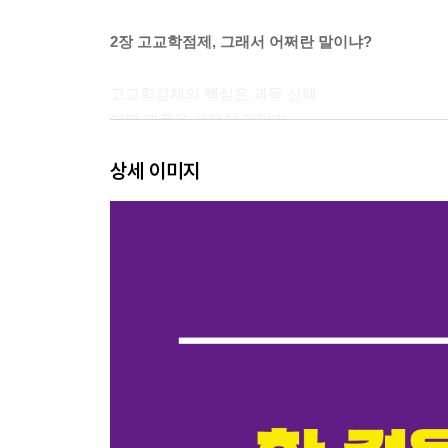
2장 고교학점제, 그래서 어쩌란 말이냐?
고교학점제의 핵심은 과목 선택
어떤 과목을 선택할 것인가
고등학교 입학 전에 진로 탐색을 끝내라
상세 이미지
과목에 따라 성적 체계가 다르다
원하는 과목이 우리 학교에 없다면?
별첨 - 고교학점제 시행 후 고등학교 교과목 변화
3장 우리 아이에게 맞는 학교 찾기
특목고, 맞춤형 인재를 위한 학교
자사고, 사실은 일반고라고?
과학중점학교 바로 알기
특성화고 VS 마이스터고
중등 내신 준비하기