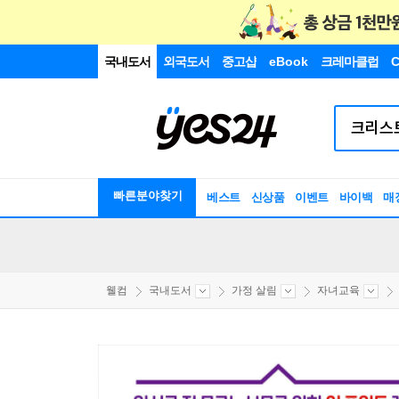
국내도서
외국도서
중고샵
eBook
크레마클럽
C
빠른분야찾기
베스트
신상품
이벤트
바이백
매
웰컴
국내도서
가정 살림
자녀교육