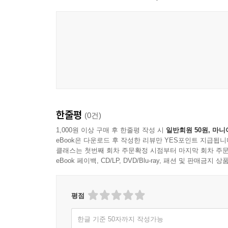
엉덩폄근 스트레칭
몸통 돌림 스트레칭
벽을 활용한 누운 자세 다리 뒷면 스트레칭
제3분기 스트레칭
몸통 스트레칭
등척성 가슴 수축
등뼈 폄을 이용한 가슴 확장 스트레칭
엉덩이 근육 강화운동
쪼그려 앉기(스쿼트 자세)
한줄평
(0건)
정강이 앞쪽 스트레칭
1,000원 이상 구매 후 한줄평 작성 시
일반회원 50원, 마니
좌우 골반 스트레칭
eBook은 다운로드 후 작성한 리뷰만 YES포인트 지급됩니
몸통 스트레칭
클래스는 첫번째 회차 주문확정 시점부터 마지막 회차 주문
eBook 페이백, CD/LP, DVD/Blu-ray, 패션 및 판매금
모음근 스트레칭(나비 자세)
네발기기 자세에서 골반 돌림 운동
평점
산후스트레칭111
저복압 코어 운동 및 골반바닥근 강화운동
한글 기준 50자까지 작성가능