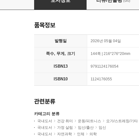
도서정보
리뷰/한줄평
(0/0)
품목정보
발행일
2026년 05월 04일
쪽수, 무게, 크기
144쪽 | 216*276*20mm
ISBN13
9791124176054
ISBN10
1124176055
관련분류
카테고리 분류
국내도서
건강 취미
운동/피트니스
요가/스트레칭/기타
국내도서
가정 살림
임신/출산
임신
국내도서
자연과학
인체
의학