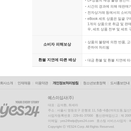
LP상품의 재생 불량 원인이 기
시간의 경과에 의해 재판매가
전자상거래 등에서의 소비자
eBook 세트 상품은 일괄 
1개의 상품으로 취급 및 판매
우, 세트 상품 전부 및 세트
상품의 불량에 의한 반품, 교
소비자 피해보상
준하여 처리됨
환불 지연에 따른 배상
대금 환불 및 환불 지연에 
회사소개
인재채용
이용약관
개인정보처리방침
청소년보호정책
도서홍보안내
대표 : 김석환, 최세라
주소 : 서울시 영등포구 은행로 11, 5층~6층(여의도동,일신
사업자등록번호 : 229-81-37000 통신판매업신고 : 제 200
이메일 : yes24help@yes24.com 호스팅 서비스사업자 :
Copyright ⓒ YES24 Corp. All Rights Reserved.