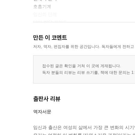
호흡기계
임신의 단계
태아 발달 가이드
만든 이 코멘트
임신 중 스트레칭
유연성과 스트레칭 유형
저자, 역자, 편집자를 위한 공간입니다. 독자들에게 전하고
올바른 스트레칭 가이드
올바른 자세
접수된 글은 확인을 거쳐 이 곳에 게재됩니다.
임신 중 스트레칭 수행 원칙
독자 분들의 리뷰는 리뷰 쓰기를, 책에 대한 문의는 1:
기본 스트레칭
동적 목 스트레칭
출판사 리뷰
동적 손 스트레칭
동적 발 스트레칭
역자서문
동적 어깨 스트레칭
동적 엉덩관절 스트레칭
임신과 출산은 여성의 삶에서 가장 큰 변화의 시기입
동적 몸통 및 골반 스트레칭