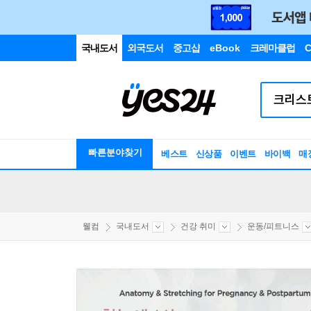
국내도서
외국도서
중고샵
eBook
크레마클럽
C
빠른분야찾기
베스트
신상품
이벤트
바이백
매
웰컴
국내도서
건강 취미
운동/피트니스