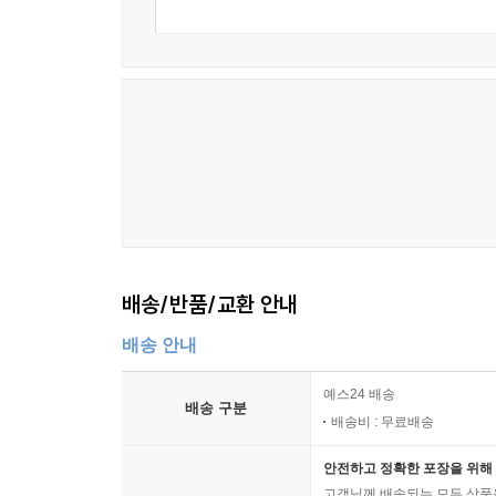
등 폄: 스핑크스 자세
몸통 굽힘 및 다리 뒤면 스트레칭
배 근육 활성화
아래팔 플랭크
팔 다리 들어올리기
목, 어깨, 팔 스트레칭
배곧은근 스트레칭
배빗근 스트레칭
호흡과 이완
임신 기간의 감정 변화와 호흡의 중요성
배송/반품/교환 안내
호흡 연습
배송 안내
이완과 시각화
예스24 배송
배송 구분
배송비 : 무료배송
안전하고 정확한 포장을 위해 
고객님께 배송되는 모든 상품을