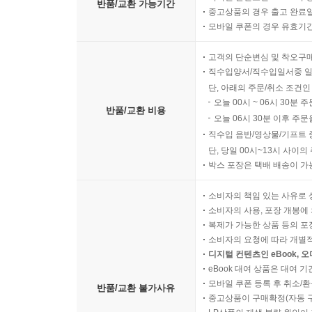
반품/교환 가능기간
중고상품의 경우 출고 완료일
모바일 쿠폰의 경우 유효기간(
고객의 단순변심 및 착오구
직수입양서/직수입일서중 일
단, 아래의 주문/취소 조건인
오늘 00시 ~ 06시 30분 
반품/교환 비용
오늘 06시 30분 이후 주문
직수입 음반/영상물/기프트 
단, 당일 00시~13시 사이
박스 포장은 택배 배송이 가
소비자의 책임 있는 사유로 
소비자의 사용, 포장 개봉에 
복제가 가능한 상품 등의 포장을 
소비자의 요청에 따라 개별
디지털 컨텐츠인 eBook, 
eBook 대여 상품은 대여 기
모바일 쿠폰 등록 후 취소/환
반품/교환 불가사유
중고상품이 구매확정(자동 