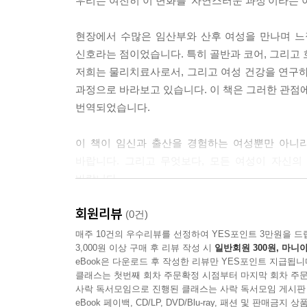
우리는 여전히 이 변화를 ‘자연스러운 과정’이라는 
마무리 운동
제1분기 스트레칭
현장에서 수많은 임산부와 산후 여성을 만나며 느낀
팔꿈치 폄 근육 스트레칭
신호라는 점이었습니다. 특히 골반과 코어, 그리고 
가슴 스트레칭
저희는 물리치료사로서, 그리고 여성 건강을 연구하
가쪽 몸통 스트레칭
과정으로 바라보고 있습니다. 이 책은 그러한 관점에
몸통 돌림 스트레칭
번역되었습니다.
다리 뒷면 스트레칭
몸통 근육 스트레칭
이 책이 임신과 출산을 경험하는 여성뿐만 아니
엉덩관절 굽힘근 스트레칭
바랍니다. 그리고 무엇보다, 모든 여성이 자신의
가슴과 어깨 스트레칭
바랍니다.
스쿼트
종아리 세갈래근 스트레칭
회원리뷰
이 책이 그 여정의 든든한 시작이 되기를 바랍니다.
(0건)
넙다리뒤근 및 몸통 폄근 스트레칭
매주 10건의 우수리뷰를 선정하여 YES포인트 3만원을 드
제2분기 스트레칭
3,000원 이상 구매 후 리뷰 작성 시
일반회원 300원, 마니아
2025년 4월
넙다리네갈래근 스트레칭
eBook은 다운로드 후 작성한 리뷰만 YES포인트 지급됩니
이지현, 김지혜, 윤태림, 심재훈
클래스는 첫번째 회차 주문확정 시점부터 마지막 회차 주문
모음근 스트레칭
사락 독서모임으로 진행된 클래스는 사락 독서모임 게시판
동적 척추 운동
eBook 페이백, CD/LP, DVD/Blu-ray, 패션 및 판매금