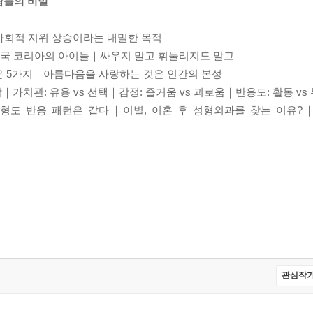
사람들의 비밀
사회적 지위 상승이라는 내밀한 목적
 강국 코리아의 아이들｜싸우지 말고 휘둘리지도 말고
은 5가지｜아름다움을 사랑하는 것은 인간의 본성
｜가치관: 유용 vs 선택｜감정: 즐거움 vs 괴로움｜반응도: 활동 vs
정형도 반응 패턴은 같다｜이별, 이혼 후 성형외과를 찾는 이유?
에 취한 나, 주위에는 아첨꾼만?
그래?”｜작은 변화로 큰 기쁨, 그러나 급발진 주의
!”｜팔랑귀 붙잡고 N버튼을 다스리자
겠지…?”｜의미 없는 남의 이야기는 그만
관심작가
은 덜 예쁜데?”｜이건 일이 아니야! 통제욕을 내려놓자
”｜다양한 도전으로 새로운 자신을 만나라