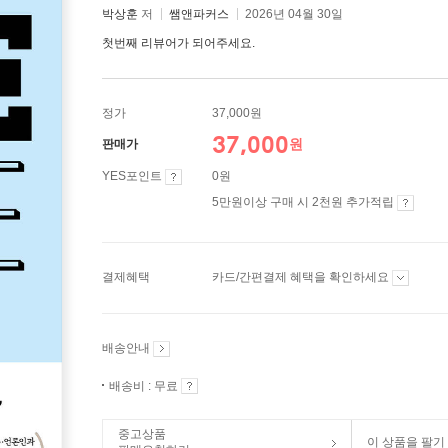
박상훈
저
쌤앤파커스
2026년 04월 30일
첫번째 리뷰어가 되어주세요.
정가
37,000원
37,000
원
판매가
YES포인트
0원
5만원이상 구매 시 2천원 추가적립
결제혜택
카드/간편결제 혜택을 확인하세요
배송안내
배송비 : 무료
중고상품
이 상품을 팔기