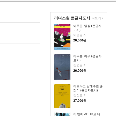
리더스원 큰글자도서
더보기
아무튼, 명상 (큰글자
도서)
이은경 저
26,000
원
아무튼, 야구 (큰글자
도서)
김영글 저
26,000
원
아프다고 말해주면 좋
겠어 (큰글자도서)
김정호 저
37,000
원
이 땅에 ADHD로 태