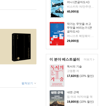
어나 (큰글자도서)
비스카차 저/안주연 감수
40,000
원
작가는 무엇을 쓰고
무엇을 버리는가 (큰
글자도서)
어니스트 헤밍웨이 등저/최민우 역
29,000
원
이 분야 베스트셀러
더보기
독서의 기술
고명환 저
17,820
원
(10% 할인)
펼쳐보기
내면 근력
짐 머피 저/지여울 역
19,800
원
(10% 할인)