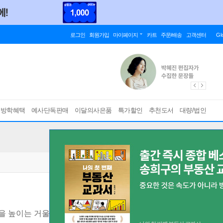
로그인
회원가입
마이페이지
카트
주문/배송
고객센터
Gl
름방학혜택
예사단독판매
이달의사은품
특가할인
추천도서
대량/법인
을 높이는 거울 심리학