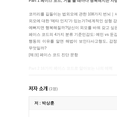
Part 1 페이스 코드, 거울 볼 때마다 행복해지는 
코끼리를 길들이는 법외모에 관한 108가지 번뇌｜
외모에 대한 ‘메타 인지’가 있는가?세계적인 성형
예뻐지면 행복해질까?당신이 외모를 바꿔 갖고 싶
페이스 코드의 4가지 분류 기준민감도: 예민 vs 둔감
행동의 이유를 알면 해법이 보인다사고형도, 감
무엇일까?
[체크] 페이스 코드 진단 문항
Part 2 16가지 페이스 코드로 알아보는 나의 매력
즐거운 관종 KUPA“외모는 나의 즐거움!”｜내 모습
저자 소개
평화로운 나르시시스트 KUPI“나 정도면 됐지, 안 
(1명)
화려한 행동가 KUNA“최신 트렌드는 나에게 물어봐
현실적 이상주의자 KUNI“닿을 수 없다면 포기해야
저 :
박상훈
즐거운 완벽주의자 KOPA“이상하다? 어제보다 오늘
안분지족 오타쿠 KOPI“나는 그냥 이대로가 좋아!