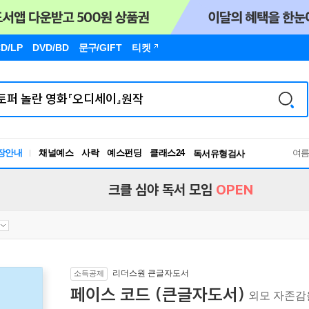
D/LP
DVD/BD
문구
/GIFT
티켓
장안내
채널예스
사락
예스펀딩
클래스24
독서유형검사
여
RBTI Lab
독서유형검사
크클 심야 독서 모임
OPEN
리더스원 큰글자도서
소득공제
페이스 코드 (큰글자도서)
외모 자존감