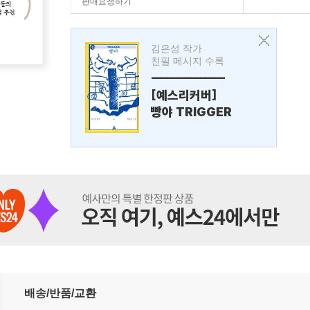
판매요청하기
김은성 작가
친필 메시지 수록
---------------
[예스리커버]
빵야 TRIGGER
배송/반품/교환