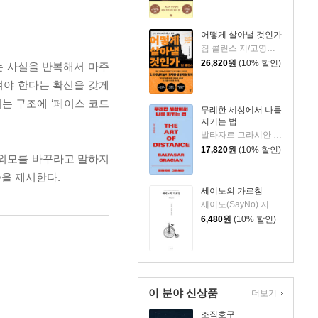
어떻게 살아낼 것인가
짐 콜린스 저/고영훈,윤영호 역
26,820
원
(10% 할인)
는 사실을 반복해서 마주
져야 한다는 확신을 갖게
되는 구조에 ‘페이스 코드
무례한 세상에서 나를
지키는 법
발타자르 그라시안 저/하와이 대저택 편저
17,820
원
(10% 할인)
 외모를 바꾸라고 말하지
준을 제시한다.
세이노의 가르침
세이노(SayNo) 저
6,480
원
(10% 할인)
이 분야 신상품
더보기
조직호구