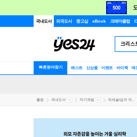
국내도서
외국도서
중고샵
eBook
크레마클럽
C
빠른분야찾기
베스트
신상품
이벤트
바이백
매
웰컴
국내도서
자기계발
처세술/삶의 자...