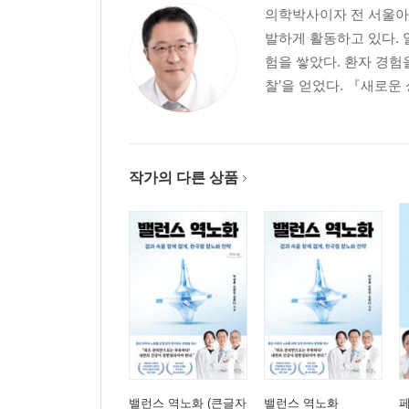
의학박사이자 전 서울아
고뇌하는 방황가 KONA“이게 다 외모지상주의 때
발하게 활동하고 있다. 
선택적 개인주의자 KONI
험을 쌓았다. 환자 경험
“나는 그냥 나의 길을 갈게.”｜인정하지 않으면 통제
찰’을 얻었다. 『새로운
사회적 꾸안꾸 BUPA“나, 뭐 좀 달라진 거 없어?
편안한 원칙주의자 BUPI“튀지 않고 편안한 게 최고
분주한 추종자 BUNA“이게 예쁘다고? 그런가?”｜
방구석 공상가 BUNI거울 볼 때마다 불편한 마음이
작가의 다른 상품
순응형 현실주의자 BOPA“꾸미는 게 이렇게 재밌는
낙관적 자연주의자 BOPI“외모지상주의? 그건 내 
외모 소시민 BONA“아니, 근데 너는 이게 더 잘 
선택적 중립주의자 BONI“난 아무것도 달라지지 않
Part 3 페이스 코드로 읽는 외모와 심리 지도
얼굴에 새겨진 심리 언어페이스 코드는 언제 결정될
변화의 심리학: 성형이 보여주는 마음의 풍경점,
주목하는 부위
밸런스 역노화 (큰글자
밸런스 역노화