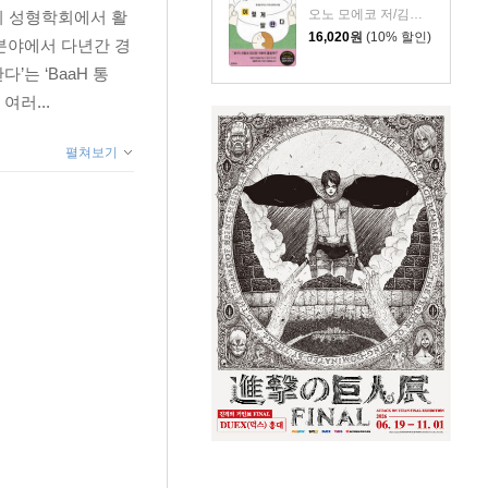
오노 모에코 저/김시온 역
외 성형학회에서 활
니…”
16,020
원
(10% 할인)
분야에서 다년간 경
는 ‘BaaH 통
러...
펼쳐보기
덩이 vs 얼굴, 세계가