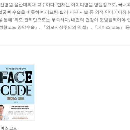
산병원 울산대의대 교수이다. 현재는 아이디병원 병원장으로, 국내
문이야!”｜화려하지만 자신을 억압하는 아티스트｜“이 또한 지나가리
얼굴뼈 수술을 비롯하여 리프팅·필러·피부 시술 등 외적 안티에이징 
을 통해 ‘외모 관리만으로는 부족하다, 내면의 건강이 뒷받침되어야 한다’
할 수 없다
 성형코드 양악수술』, 『외모지상주의의 역설』, 『페이스 코드』 등 여
”｜외모 변화를 만끽하는 즐거운 초심자
야.”｜이만큼 했으면 된 거 아닌가?
한계를 정하고 나만의 P를 찾자
 든다면｜짧은 인생, 일단 뭐라도 해보자
 거였어?”｜세상 호기심 많은 옆집 언니
알 바가 아니고.”｜이해는 못 하겠지만 다름을 인정할 수는 있다
어울려!”｜충동적인 결심은 3번 이상 숙고하기
을 거야.”｜고립에서 연결로
까?｜페이스 코드는 변할 수 있을까?
 선, 면에 몰두하는 사람들｜관계의 변화가 불러오는 성형 결심｜엉
페이스 코드