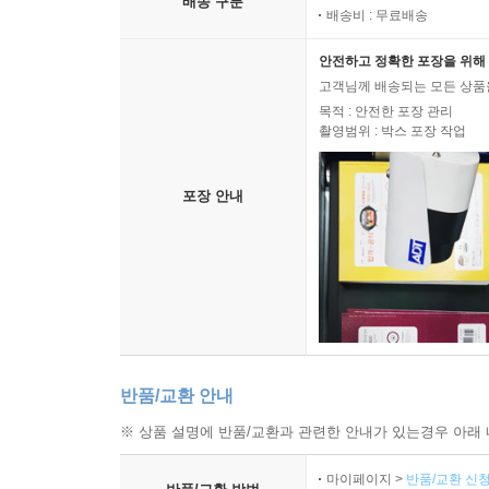
배송 구분
배송비 : 무료배송
지리산 천년송
무주 삼공리 반송
안전하고 정확한 포장을 위해 
장수 봉덕리 느티나무
고객님께 배송되는 모든 상품을
장수 장수리 의암송
목적 : 안전한 포장 관리
촬영범위 : 박스 포장 작업
전주 삼천동 곰솔
정읍 두월리 청실배나무
정읍 내장산 단풍나무
포장 안내
진안 평지리 이팝나무 군
진안 은수사 청실배나무
진안 천황사 전나무
8. 광주광역시, 전라남도
광주 충효동 왕버들 군
강진 사당리 푸조나무
반품/교환 안내
강진 삼인리 비자나무
※ 상품 설명에 반품/교환과 관련한 안내가 있는경우 아래 
강진 성동리 은행나무
구례 화엄사 올벚나무
마이페이지 >
반품/교환 신청