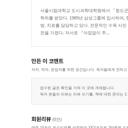
남양주 양지리 향나무
서울시립대학교 도시과학대학원에서 「청도군 
양주 황방리 느티나무
학위를 받았다. 1989년 삼성그룹에 입사하
양평 용문사 은행나무
방, 치료를 담당하고 있다. 전문적인 수목 사진
여주 효종대왕릉 영릉 회양목
전을 가졌다. 저서로 『아낌없이 주...
이천 신대리 백송
이천 도립리 반룡송
파주 무건리 물푸레나무
포천 직두리 부부송
만든 이 코멘트
화성 전곡리 물푸레나무
저자, 역자, 편집자를 위한 공간입니다. 독자들에게 전하고
화성 융릉 개비자나무
4. 강원특별자치도
접수된 글은 확인을 거쳐 이 곳에 게재됩니다.
독자 분들의 리뷰는 리뷰 쓰기를, 책에 대한 문의는 1:
강릉 장덕리 은행나무
강릉 산계리 굴참나무 군
강릉 오죽헌 율곡매
강릉 방동리 무궁화
회원리뷰
(0건)
강릉 현내리 고욤나무
매주 10건의 우수리뷰를 선정하여 YES포인트 3만원을 드