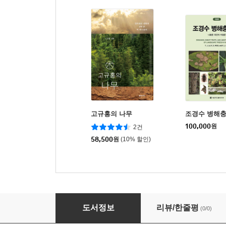
고규홍의 나무
조경수 병해충
100,000
원
2건
58,500
원
(10% 할인)
한국 천연기념물 노거수 도감
도서정보
리뷰/한줄평
(0/0)