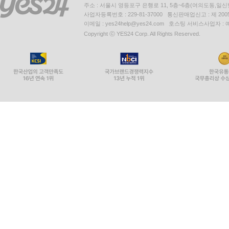
안동 용계리 은행나무
주소 : 서울시 영등포구 은행로 11, 5층~6층(여의도동,일신
사업자등록번호 : 229-81-37000 통신판매업신고 : 제 200
안동 사신리 느티나무
이메일 : yes24help@yes24.com 호스팅 서비스사업자 :
안동 대곡리 굴참나무
Copyright ⓒ YES24 Corp. All Rights Reserved.
안동 주하리 뚝향나무
영양 답곡리 만지송
영양 무창리 산돌배
영풍 단촌리 느티나무
영풍 태장리 느티나무
영풍 병산리 갈참나무
예천 천향리 석송령
예천 금남리 황목근
울진 수산리 굴참나무
울진 후정리 향나무
울진 화성리 향나무
울진 쌍전리 산돌배나무
울진 행곡리 처진소나무
청도 운문사 처진소나무
청도 동산리 처진소나무