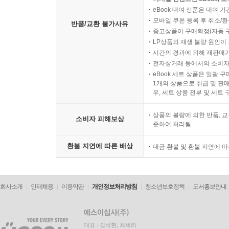
해남 성내리 수성송
eBook 대여 상품은 대여 기
화순 야사리 은행나무
모바일 쿠폰 등록 후 취소/환
반품/교환 불가사유
중고상품이 구매확정(자동 
LP상품의 재생 불량 원인이 기
9. 경상북도
시간의 경과에 의해 재판매가
경주 오류리 등나무
전자상거래 등에서의 소비자
경주 독락당 조각자나무
eBook 세트 상품은 일괄 
1개의 상품으로 취급 및 판매
월성 육통리 회화나무
우, 세트 상품 전부 및 세트
금릉 조룡리 은행나무
구미 농소리 은행나무
상품의 불량에 의한 반품, 교
소비자 피해보상
준하여 처리됨
구미 독동리 반송
독도 사철나무
환불 지연에 따른 배상
대금 환불 및 환불 지연에 
문경 화산리 반송
문경 대하리 소나무
문경 장수황씨 종택 탱자나무
회사소개
인재채용
이용약관
개인정보처리방침
청소년보호정책
도서홍보안내
상주 상현리 반송
상주 두곡리 뽕나무
안동 송사동 소태나무
대표 : 김석환, 최세라