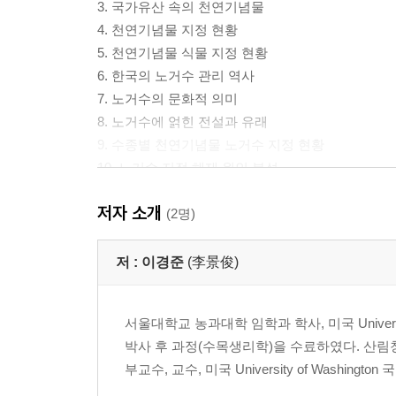
3. 국가유산 속의 천연기념물
4. 천연기념물 지정 현황
5. 천연기념물 식물 지정 현황
6. 한국의 노거수 관리 역사
7. 노거수의 문화적 의미
8. 노거수에 얽힌 전설과 유래
9. 수종별 천연기념물 노거수 지정 현황
10. 노거수 지정 해제 원인 분석
저자 소개
제2부 지역별 천연기념물 노거수
(2명)
1. 서울특별시
저 :
이경준
(李景俊)
서울 재동 백송
서울 조계사 백송
서울대학교 농과대학 임학과 학사, 미국 University 
청와대 노거수 군
박사 후 과정(수목생리학)을 수료하였다. 산
서울 삼청동 등나무
부교수, 교수, 미국 University of Washin
서울 삼청동 측백나무