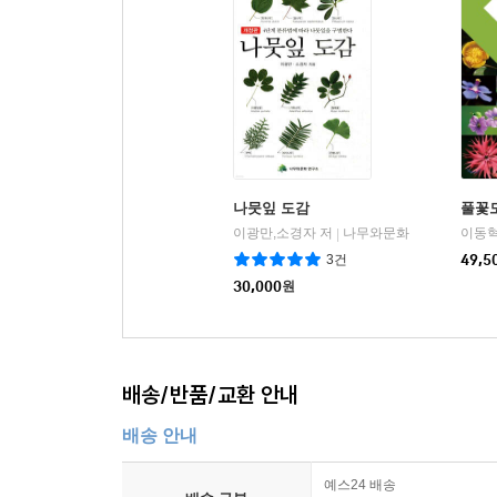
부여 주암리 은행나무
부여 가림성 느티나무
부여 석성동헌 탱자나무
서산 송곡서원 향나무
예산 용궁리 백송
천안 광덕사 호두나무
천안 양령리 향나무
나뭇잎 도감
풀꽃
7. 전북특별자치도
이광만,소경자 저
나무와문화
이동혁
|
3건
49,5
고창 중산리 이팝나무
30,000
원
고창 선운사 도솔암 장사송
고창 삼인리 송악
고창 수동리 팽나무
고창 교촌리 멀구슬나무
배송/반품/교환 안내
군산 하제마을 팽나무
배송 안내
김제 행촌리 느티나무
김제 종덕리 왕버들
예스24 배송
남원 진기리 느티나무