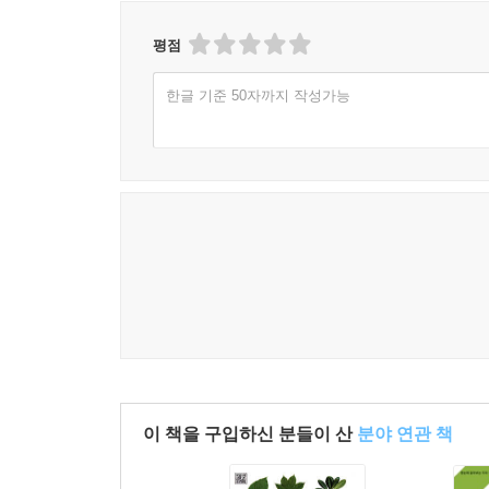
보은 서원리 소나무
보은 속리산 망개나무
평점
보은 용곡리 고욤나무
영동 영국사 은행나무
한글 기준 50자까지 작성가능
제원 송계리 망개나무
청주 공북리 음나무
청주 연제리 모과나무
청주 압각수
6. 대전광역시, 세종특별자치시, 충청남도
대전 괴곡동 느티나무
세종 임난수 은행나무
연기 봉산동 향나무
금산 요광리 은행나무
금산 보석사 은행나무
이 책을 구입하신 분들이 산
분야 연관 책
당진 삼월리 회화나무
당진 면천 은행나무