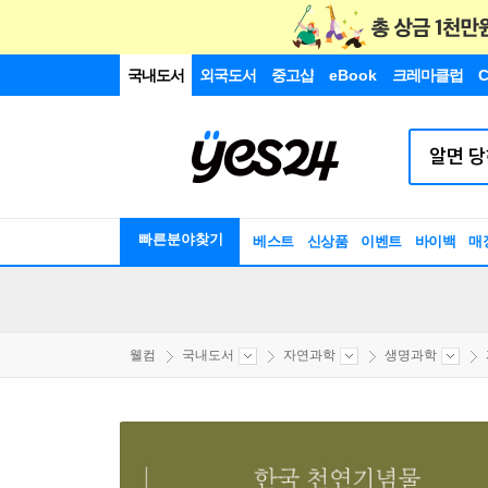
국내도서
외국도서
중고샵
eBook
크레마클럽
C
빠른분야찾기
베스트
신상품
이벤트
바이백
매
웰컴
국내도서
자연과학
생명과학