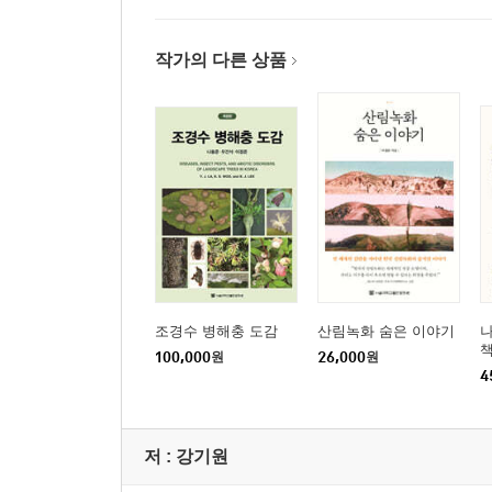
창덕궁 향나무
창덕궁 다래나무
창덕궁 뽕나무
작가의 다른 상품
창덕궁 회화나무 군
서울 문묘 은행나무
서울 선농단 향나무
서울 신림동 굴참나무
2. 인천광역시
인천 신현동 회화나무
인천 장수동 은행나무
강화 갑곶리 탱자나무
조경수 병해충 도감
산림녹화 숨은 이야기
나
강화 사기리 탱자나무
책
100,000
원
26,000
원
강화 참성단 소사나무
4
강화 볼음도 은행나무
저 :
강기원
3, 경기도
고양 송포 백송