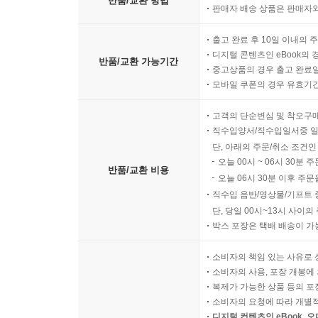
반품/교환 방법
판매자 배송 상품은 판매자와
구례 화엄사 화엄매
나주 송죽리 금사정 동백나무
출고 완료 후 10일 이내의 
나주 상방리 호랑가시나무
디지털 콘텐츠인 eBook의 
반품/교환 가능기간
담양 대치리 느티나무
중고상품의 경우 출고 완료일
모바일 쿠폰의 경우 유효기간(
담양 봉안리 은행나무
순천 평중리 이팝나무
고객의 단순변심 및 착오구
순천 송광사 천자암 쌍향수(곱향나무)
직수입양서/직수입일서중 일
순천 선암사 선암매
단, 아래의 주문/취소 조건인
영암 월곡리 느티나무
오늘 00시 ~ 06시 30분 
반품/교환 비용
완도 정자리 황칠나무
오늘 06시 30분 이후 주문
직수입 음반/영상물/기프트 
장성 단전리 느티나무
단, 당일 00시~13시 사이
장성 백양사 고불매
박스 포장은 택배 배송이 가
장흥 어산리 푸조나무
장흥 옥당리 효자송
소비자의 책임 있는 사유로 
장흥 삼산리 후박나무
소비자의 사용, 포장 개봉에 
복제가 가능한 상품 등의 포장을 
진도 상만리 비자나무
소비자의 요청에 따라 개별
진도 관매도 후박나무
디지털 컨텐츠인 eBook, 