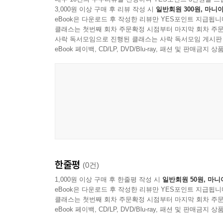
삼척 도계리 긴잎느티나무
3,000원 이상 구매 후 리뷰 작성 시
일반회원 300원, 마니아
eBook은 다운로드 후 작성한 리뷰만 YES포인트 지급됩니
삼척 궁촌리 음나무
클래스는 첫번째 회차 주문확정 시점부터 마지막 회차 주문
속초 설악동 소나무
사락 독서모임으로 진행된 클래스는 사락 독서모임 게시판
영월 하송리 은행나무
eBook 페이백, CD/LP, DVD/Blu-ray, 패션 및 판매금
영월 청령포 관음송
원주 반계리 은행나무
원성 대안리 느티나무
정선 반론산 철쭉나무 및 분취류 자생지
정선 두위봉 주목
정선 봉양리 뽕나무
평창 운교리 밤나무
한줄평
5. 충청북도
(0건)
괴산 읍내리 은행나무
1,000원 이상 구매 후 한줄평 작성 시
일반회원 50원, 마니
괴산 오가리 느티나무
eBook은 다운로드 후 작성한 리뷰만 YES포인트 지급됩니
클래스는 첫번째 회차 주문확정 시점부터 마지막 회차 주문
괴산 적석리 소나무
eBook 페이백, CD/LP, DVD/Blu-ray, 패션 및 판매금
보은 속리 정이품송