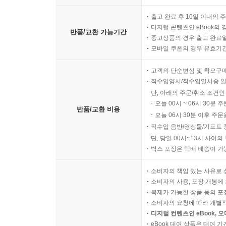
출고 완료 후 10일 이내의 
디지털 콘텐츠인 eBook의 
반품/교환 가능기간
중고상품의 경우 출고 완료일
모바일 쿠폰의 경우 유효기간(
고객의 단순변심 및 착오구
직수입양서/직수입일서중 일
단, 아래의 주문/취소 조건인
오늘 00시 ~ 06시 30분 
반품/교환 비용
오늘 06시 30분 이후 주문
직수입 음반/영상물/기프트 
단, 당일 00시~13시 사이
박스 포장은 택배 배송이 가
소비자의 책임 있는 사유로 
소비자의 사용, 포장 개봉에 
복제가 가능한 상품 등의 포장을 
소비자의 요청에 따라 개별
디지털 컨텐츠인 eBook, 
eBook 대여 상품은 대여 기