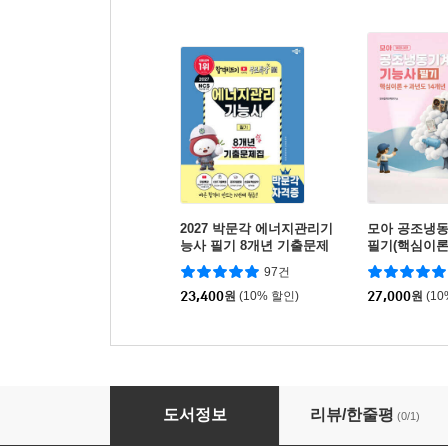
2027 박문각 에너지관리기
모아 공조냉
능사 필기 8개년 기출문제
필기(핵심이론
집 + 무료특강
개년)
97건
23,400
원
(10% 할인)
27,000
원
(1
2027 전기기능사 필기
도서정보
리뷰/한줄평
(0/1)