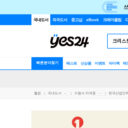
국내도서
외국도서
중고샵
eBook
크레마클럽
C
빠른분야찾기
베스트
신상품
이벤트
바이백
매
웰컴
국내도서
수험서 자격증
한국산업인력공