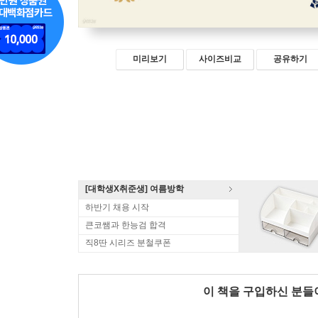
미리보기
사이즈비교
공유하기
[대학생X취준생] 여름방학
하반기 채용 시작
큰코쌤과 한능검 합격
직8딴 시리즈 분철쿠폰
이 책을 구입하신 분