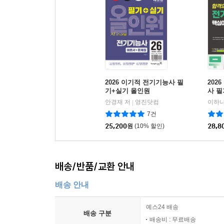
2026 이기적 전기기능사 필
202
기+실기 올인원
사 
문제(
안경재 저
영진닷컴
이하나
|
7건
25,200
원
(10% 할인)
28,8
배송/반품/교환 안내
배송 안내
예스24 배송
배송 구분
배송비 : 무료배송