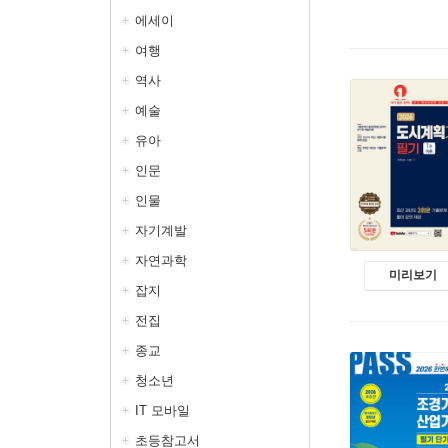
에세이
여행
역사
예술
유아
인문
인물
자기계발
자연과학
미리보기
잡지
전집
종교
청소년
IT 모바일
초등참고서