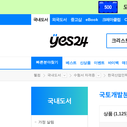
국내도서
외국도서
중고샵
eBook
크레마클럽
C
빠른분야찾기
베스트
신상품
이벤트
바이백
매
웰컴
국내도서
수험서 자격증
한국산업인력공
국토개발
국내도서
상품 (1,125
가정 살림