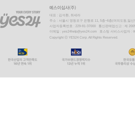
대표 : 김석환, 최세라
주소 : 서울시 영등포구 은행로 11, 5층~6층(여의도동,일신
사업자등록번호 : 229-81-37000 통신판매업신고 : 제 200
이메일 : yes24help@yes24.com 호스팅 서비스사업자 :
Copyright ⓒ YES24 Corp. All Rights Reserved.