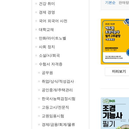
기본순
판매량
건강 취미
경제 경영
국어 외국어 사전
대학교재
만화/라이트노벨
사회 정치
소설/시/희곡
수험서 자격증
미리보기
공무원
취업/상식/적성검사
공인중개/주택관리
한국사능력검정시험
고등고시/전문직
교원임용시험
경제/금융/회계/물류