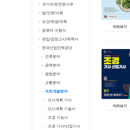
국가자격/전문사무
법/인문/사회
보건/위생/의학
미리보기
컴퓨터 수험서
편입/검정고시/독학사
한국산업인력공단
건축분야
공예분야
광업분야
교통분야
국토개발분야
도시계획 기사
미리보기
도시계획 기술사
조경 기능사
조경 기사/산업기사