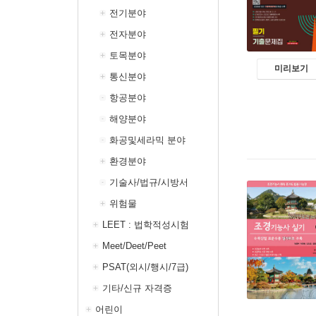
전기분야
전자분야
토목분야
미리보기
통신분야
항공분야
해양분야
화공및세라믹 분야
환경분야
기술사/법규/시방서
위험물
LEET : 법학적성시험
Meet/Deet/Peet
PSAT(외시/행시/7급)
기타/신규 자격증
어린이