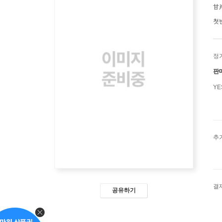
甘
첫
정
판
Y
추
결
공유하기