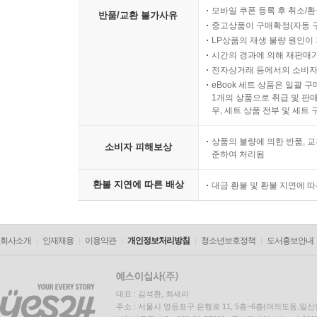
모바일 쿠폰 등록 후 취소/환
반품/교환 불가사유
중고상품이 구매확정(자동 
LP상품의 재생 불량 원인이 기
시간의 경과에 의해 재판매가
전자상거래 등에서의 소비자
eBook 세트 상품은 일괄 
1개의 상품으로 취급 및 판매
우, 세트 상품 전부 및 세트
상품의 불량에 의한 반품, 교
소비자 피해보상
준하여 처리됨
환불 지연에 따른 배상
대금 환불 및 환불 지연에 
회사소개
인재채용
이용약관
개인정보처리방침
청소년보호정책
도서홍보안내
대표 : 김석환, 최세라
주소 : 서울시 영등포구 은행로 11, 5층~6층(여의도동,일신