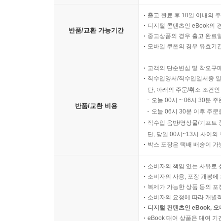
출고 완료 후 10일 이내의 
디지털 콘텐츠인 eBook의 
반품/교환 가능기간
중고상품의 경우 출고 완료일
모바일 쿠폰의 경우 유효기간(
고객의 단순변심 및 착오구
직수입양서/직수입일서중 일
단, 아래의 주문/취소 조건인
오늘 00시 ~ 06시 30분 
반품/교환 비용
오늘 06시 30분 이후 주문
직수입 음반/영상물/기프트 
단, 당일 00시~13시 사이
박스 포장은 택배 배송이 가
소비자의 책임 있는 사유로 
소비자의 사용, 포장 개봉에 
복제가 가능한 상품 등의 포장을 
소비자의 요청에 따라 개별
디지털 컨텐츠인 eBook, 
eBook 대여 상품은 대여 기