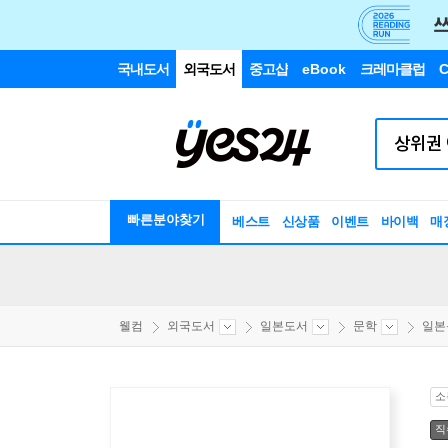
국내도서
외국도서
중고샵
eBook
크레마클럽
C
빠른분야찾기
베스트
신상품
이벤트
바이백
매
웰컴
외국도서
일본도서
문학
일본
소
직