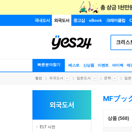
국내도서
외국도서
중고샵
eBook
크레마클럽
C
빠른분야찾기
베스트
신상품
이벤트
바이백
매
웰컴
외국도서
일본도서
문학
일본
MFブッ
외국도서
상품 (568)
ELT 사전