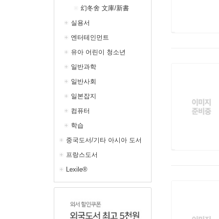
幻冬舍 文庫/新書
실용서
엔터테인먼트
유아 어린이 청소년
일반과학
일반사회
일본잡지
컴퓨터
학습
중국도서/기타 아시아 도서
프랑스도서
Lexile®