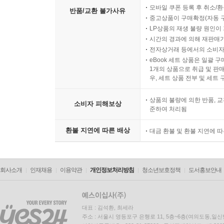
모바일 쿠폰 등록 후 취소/환
반품/교환 불가사유
중고상품이 구매확정(자동 
LP상품의 재생 불량 원인이 기
시간의 경과에 의해 재판매가
전자상거래 등에서의 소비자
eBook 세트 상품은 일괄 
1개의 상품으로 취급 및 판매
우, 세트 상품 전부 및 세트
상품의 불량에 의한 반품, 교
소비자 피해보상
준하여 처리됨
환불 지연에 따른 배상
대금 환불 및 환불 지연에 
회사소개
인재채용
이용약관
개인정보처리방침
청소년보호정책
도서홍보안내
대표 : 김석환, 최세라
주소 : 서울시 영등포구 은행로 11, 5층~6층(여의도동,일신