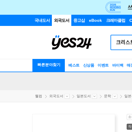
국내도서
외국도서
중고샵
eBook
크레마클럽
C
빠른분야찾기
베스트
신상품
이벤트
바이백
매
웰컴
외국도서
일본도서
문학
일본
소
직