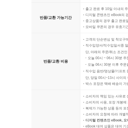
출고 완료 후 10일 이내의 
디지털 콘텐츠인 eBook의 
반품/교환 가능기간
중고상품의 경우 출고 완료일
모바일 쿠폰의 경우 유효기간(
고객의 단순변심 및 착오구
직수입양서/직수입일서중 일
단, 아래의 주문/취소 조건인
오늘 00시 ~ 06시 30분 
반품/교환 비용
오늘 06시 30분 이후 주문
직수입 음반/영상물/기프트 
단, 당일 00시~13시 사이
박스 포장은 택배 배송이 가
소비자의 책임 있는 사유로 
소비자의 사용, 포장 개봉에 
복제가 가능한 상품 등의 포장을 
소비자의 요청에 따라 개별
디지털 컨텐츠인 eBook, 
eBook 대여 상품은 대여 기