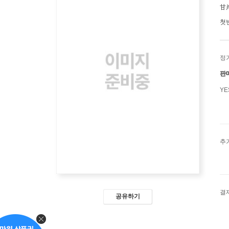
甘
첫
정
판
Y
추
결
공유하기