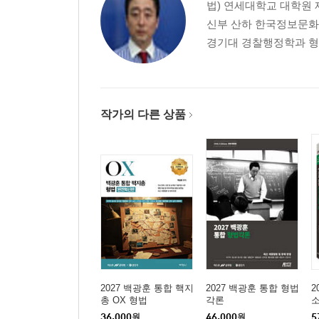
법) 연세대학교 대학원 
3. 소송촉진 등에 관한 특례규칙
신부 산하 한국정보문화진
4. 국민의 형사재판 참여에 관한 법률
경기대 경찰행정학과 형사법
5. 공소청법
6. 중대범죄수사청 조직 및 운영에 관한 법률
7. 검찰청법
8. 경찰관 직무집행법
작가의 다른 상품
9. 검사와 사법경찰관의 상호협력과 일반적 수사준
2027 백광훈 통합 핵지
2027 백광훈 통합 형법
2
총 OX 형법
각론
36,000
원
46,000
원
5