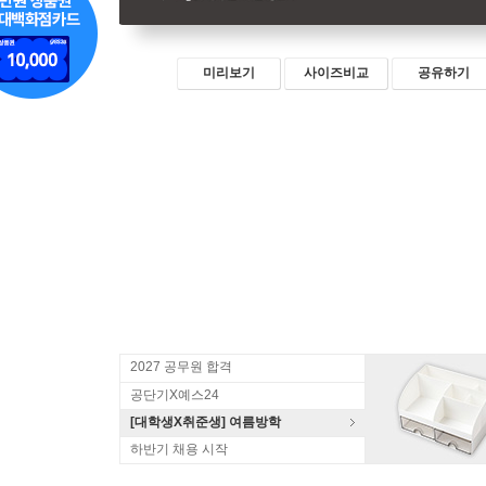
미리보기
사이즈비교
공유하기
2027 공무원 합격
공단기X예스24
[대학생X취준생] 여름방학
하반기 채용 시작