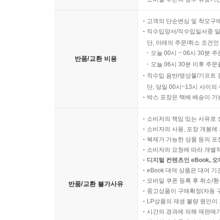
고객의 단순변심 및 착오구
직수입양서/직수입일서중 일
단, 아래의 주문/취소 조건인
오늘 00시 ~ 06시 30분 
반품/교환 비용
오늘 06시 30분 이후 주문
직수입 음반/영상물/기프트 
단, 당일 00시~13시 사이
박스 포장은 택배 배송이 가
소비자의 책임 있는 사유로 
소비자의 사용, 포장 개봉에 
복제가 가능한 상품 등의 포장을 
소비자의 요청에 따라 개별
디지털 컨텐츠인 eBook, 
eBook 대여 상품은 대여 기
모바일 쿠폰 등록 후 취소/환
반품/교환 불가사유
중고상품이 구매확정(자동 
LP상품의 재생 불량 원인이 기
시간의 경과에 의해 재판매가