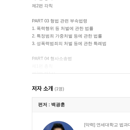
제2편 각칙
PART 03 형법 관련 부속법령
1. 폭력행위 등 처벌에 관한 법률
2. 특정범죄 가중처벌 등에 관한 법률
3. 성폭력범죄의 처벌 등에 관한 특례법
PART 04 형사소송법
제1편 총칙
제2편 제1심
제3편 상소
저자 소개
제4편 특별소송절차
(1명)
제5편 재판의 집행
편저 :
백광훈
PART 05 형사소송법 관련 부속법령
1. 형사소송규칙
[약력] 연세대학교 법과
2. 소송촉진 등에 관한 특례법