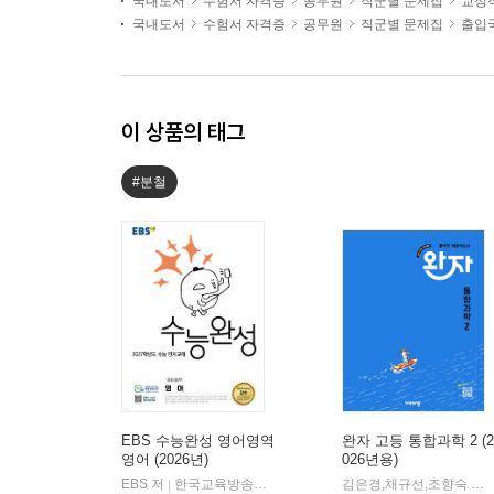
국내도서
수험서 자격증
공무원
직군별 문제집
교정
국내도서
수험서 자격증
공무원
직군별 문제집
출입
이 상품의 태그
#분철
EBS 수능완성 영어영역
완자 고등 통합과학 2 (2
영어 (2026년)
026년용)
EBS 저
한국교육방송공사
김은경,채규선,조향숙 등저
|