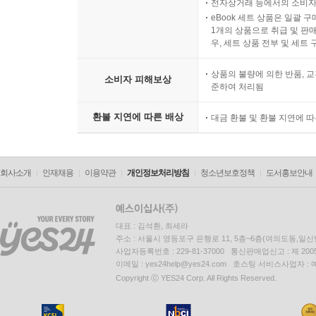
전자상거래 등에서의 소비자
eBook 세트 상품은 일괄 
1개의 상품으로 취급 및 판매
우, 세트 상품 전부 및 세트
상품의 불량에 의한 반품, 교
소비자 피해보상
준하여 처리됨
환불 지연에 따른 배상
대금 환불 및 환불 지연에 
회사소개
인재채용
이용약관
개인정보처리방침
청소년보호정책
도서홍보안내
대표 : 김석환, 최세라
주소 : 서울시 영등포구 은행로 11, 5층~6층(여의도동,일신
사업자등록번호 : 229-81-37000 통신판매업신고 : 제 200
이메일 : yes24help@yes24.com 호스팅 서비스사업자 :
Copyright ⓒ YES24 Corp. All Rights Reserved.