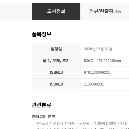
2027 백광훈 풀어쓴 형사법전
도서정보
리뷰/한줄평
(0/0)
품목정보
발행일
2026년 05월 01일
쪽수, 무게, 크기
536쪽 | 173*230*35mm
ISBN13
9791130396231
ISBN10
1130396231
관련분류
카테고리 분류
국내도서
수험서 자격증
공무원
헌법/형법/민법/기타법