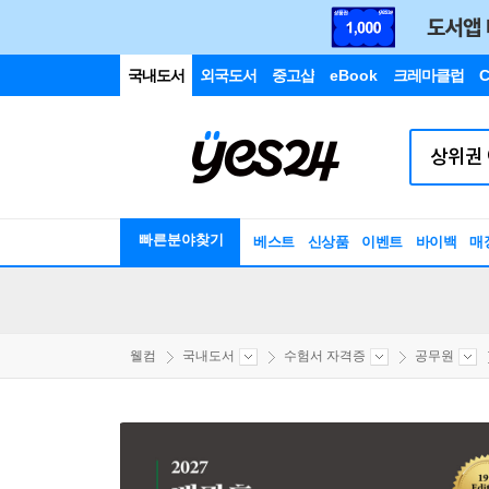
국내도서
외국도서
중고샵
eBook
크레마클럽
C
빠른분야찾기
베스트
신상품
이벤트
바이백
매
웰컴
국내도서
수험서 자격증
공무원