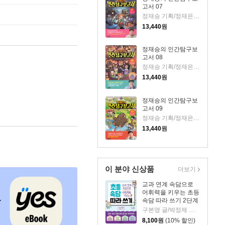
고서 07
정재승 기획/정재은,이고은 글/김현민 그림
13,440
원
정재승의 인간탐구보
고서 08
정재승 기획/정재은,이고은 글/김현민 그림
13,440
원
정재승의 인간탐구보
고서 09
정재승 기획/정재은,이고은 글/김현민 그림
13,440
원
이 분야 신상품
더보기
교과 연계 속담으로
어휘력을 키우는 초등
속담 따라 쓰기 2단계
구본영 글/박정제 그림
8,100
원
(10% 할인)