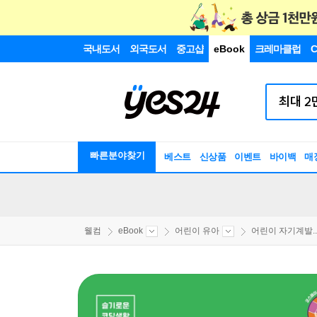
국내도서
외국도서
중고샵
eBook
크레마클럽
C
빠른분야찾기
베스트
신상품
이벤트
바이백
매
웰컴
eBook
어린이 유아
어린이 자기계발..