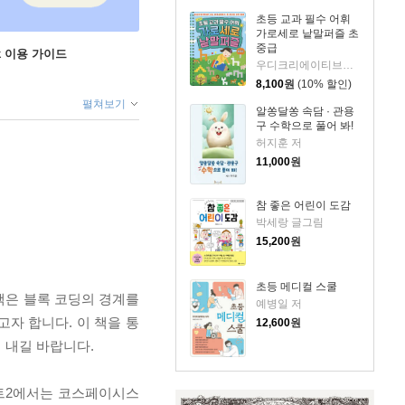
초등 교과 필수 어휘
가로세로 낱말퍼즐 초
중급
ok 이용 가이드
우디크리에이티브스 글
8,100
원
(10% 할인)
펼쳐보기
알쏭달쏭 속담 · 관용
구 수학으로 풀어 봐!
허지훈 저
11,000
원
참 좋은 어린이 도감
박세랑 글그림
15,200
원
초등 메디컬 스쿨
책은 블록 코딩의 경계를
예병일 저
자 합니다. 이 책을 통
12,600
원
 내길 바랍니다.
파트2에서는 코스페이시스