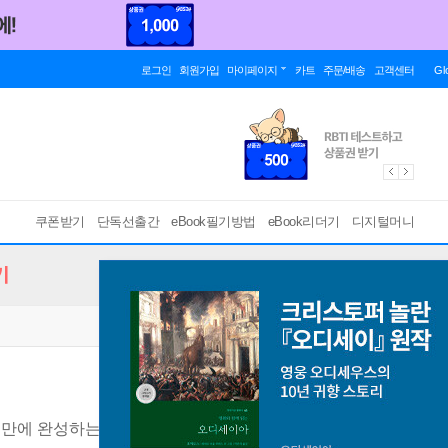
로그인
회원가입
마이페이지
카트
주문/배송
고객센터
Gl
쿠폰받기
단독선출간
eBook필기방법
eBook리더기
디지털머니
기
 만에 완성하는 파이썬 기반 3D 게임 제작
[ PDF ]