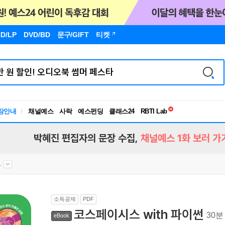
D/LP
DVD/BD
문구
/GIFT
티켓
독서유형검사
RBTI Lab
장안내
채널예스
사락
예스펀딩
클래스24
독서유형검사
박혜진 편집자의 문장 수집,
채널예스 1화 보러 가
.
소득공제
PDF
코스페이시스 with 파이썬
30분
eBook