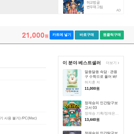
AD
21,000
카트에 넣기
바로구매
원클릭구매
원
이 분야 베스트셀러
더보기
알쏭달쏭 속담 · 관용
구 수학으로 풀어 봐!
허지훈 저
11,000
원
정재승의 인간탐구보
고서 03
정재승 기획/정재은,이고은 글/김현민 그림
사용 불가) /PC(Mac)
13,440
원
정재승의 인간탐구보