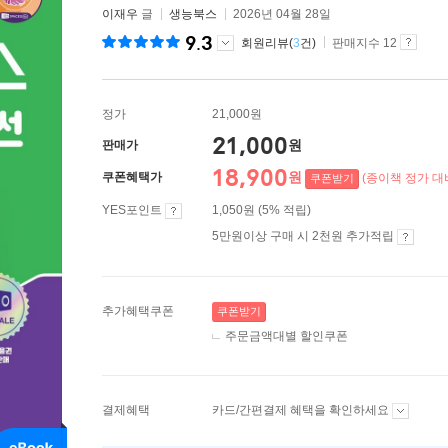
이재우
글
생능북스
2026년 04월 28일
9.3
회원리뷰(
3
건)
판매지수 12
정가
21,000원
21,000
원
판매가
18,900
원
쿠폰혜택가
(종이책 정가 대비
쿠폰받기
YES포인트
1,050원 (5% 적립)
5만원이상 구매 시 2천원 추가적립
추가혜택쿠폰
쿠폰받기
주문금액대별 할인쿠폰
결제혜택
카드/간편결제 혜택을 확인하세요