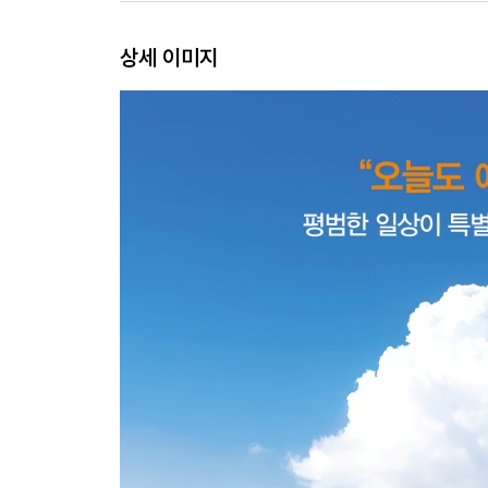
#2 회개와 용서
상세 이미지
DAY 11 내가 또 너를 용서한다
DAY 12 목 놓아 외치는 아버지의 이름
DAY 13 예수님과 눈이 마주치는 순간
DAY 14 포기하지 않으신 한 영혼
DAY 15 가장 큰 각도로, 가장 낮은 곳으로
DAY 16 잊고 있던 만 달란트
DAY 17 그저 너와 함께하길 원한다
DAY 18 은혜 아래 거하는 사랑
DAY 19 다시 일어나 함께 가자
DAY 20 아침상을 차려주신 사랑
#3 동행과 승리
DAY 21 내가 길이야! 나만 따라오면 돼!
DAY 22 함께 걷는다는 것
DAY 23 나의 연약한 믿음을 도우십니다
DAY 24 하나님의 때, 하나님의 방법