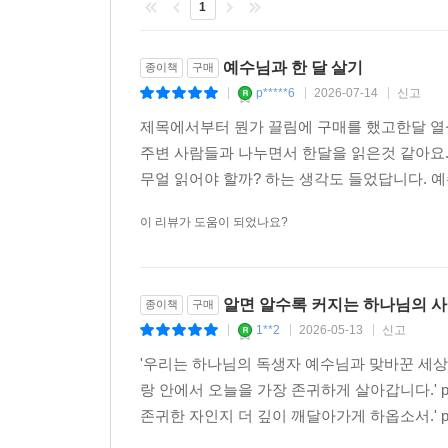
1
예수님과 한 달 살기
종이책
구매
p*****6
2026-07-14
신고
|
|
|
제목에서부터 뭔가 끌림에 구매를 했고한달 열
주변 사람들과 나누면서 한달을 읽은것 같아요
무얼 읽어야 할까? 하는 생각도 들었답니다. 
이 리뷰가 도움이 되었나요?
알면 알수록 커지는 하나님의 
종이책
구매
1**2
2026-05-13
신고
|
|
|
'우리는 하나님의 독생자 예수님과 맞바꾼 세상
랑 안에서 오늘을 가장 존귀하게 살아갑니다.' 
존귀한 자인지 더 깊이 깨달아가게 하옵소서.' p21