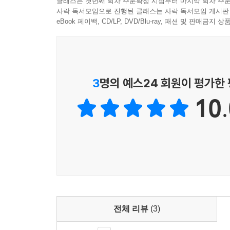
클래스는 첫번째 회차 주문확정 시점부터 마지막 회차 주문
사락 독서모임으로 진행된 클래스는 사락 독서모임 게시판
우리는 흔히 큰 문제가 생겨야만 주님을 찾곤 합니다
eBook 페이백, CD/LP, DVD/Blu-ray, 패션 및 판매금
살아가는 것만으로도 주님은 구하지 않은 필요까지
--- p.173
3
명의 예스24 회원이 평가한
10.
전체 리뷰
(3)