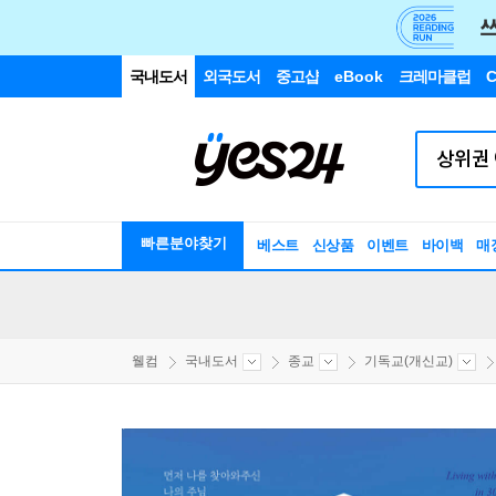
국내도서
외국도서
중고샵
eBook
크레마클럽
C
빠른분야찾기
베스트
신상품
이벤트
바이백
매
웰컴
국내도서
종교
기독교(개신교)