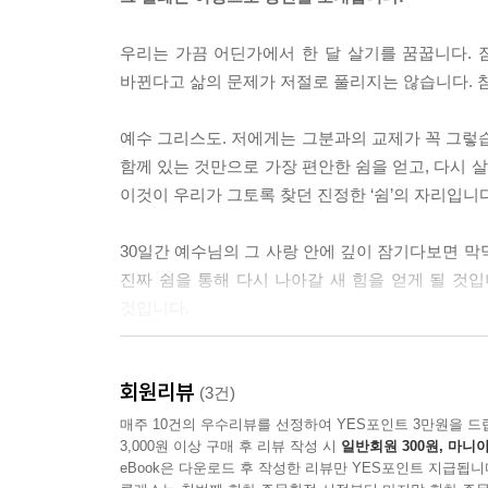
예수님이 십자가 위에서 처절한 어둠을 견디신 이유
리가 되어 담대히 “아버지”라 부르며 그분의 얼굴을
​우리는 가끔 어딘가에서 한 달 살기를 꿈꿉니다.
--- p.88
바뀐다고 삶의 문제가 저절로 풀리지는 않습니다. 참
십자가에서 하나님이 확증하신 것은 정죄가 아닌 
예수 그리스도. 저에게는 그분과의 교제가 꼭 그렇습
이루어 가야 합니다.
함께 있는 것만으로 가장 편안한 쉼을 얻고, 다시 
--- p.124
이것이 우리가 그토록 찾던 진정한 ‘쉼’의 자리입니다
예수님은 배신했던 제자들의 과거를 묻지 않으시고,
30일간 예수님의 그 사랑 안에 깊이 잠기다보면 막
은혜의 아침상을 차려주시고 우리를 기다리십니다.
진짜 쉼을 통해 다시 나아갈 새 힘을 얻게 될 것입
--- p.136
것입니다.
동행은 단순히 같은 방향으로 걷는 것이 아닙니다. 
예수님과 눈을 맞추며 걷는 한 달, 그 설레는 첫
오늘도 그분은 우리 안에 계십니다. 아주 사소한 이
회원리뷰
주님이 생각나고, 선택의 기로에서 지혜가 부어지는 
(3건)
한 말 한마디가 동행의 시작입니다. 주님과 눈을 맞
새로운 계절은 이미 시작되었습니다.
매주 10건의 우수리뷰를 선정하여 YES포인트 3만원을 드
루가 될 것입니다.
3,000원 이상 구매 후 리뷰 작성 시
일반회원 300원, 마니아
--- pp.149-150
eBook은 다운로드 후 작성한 리뷰만 YES포인트 지급됩니