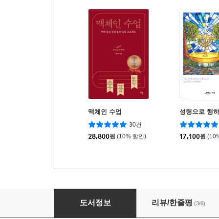
맥체인 수업
성령으로 행하
30건
28,800
원
(10% 할인)
17,100
원
(10
예수님과 한 달 살기
도서정보
리뷰/한줄평
(3/6)