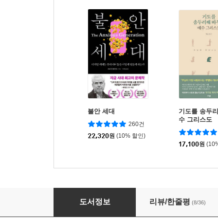
불안 세대
기도를 송두리
수 그리스도
260건
22,320
원
(10% 할인)
17,100
원
(10
하나님의 DNA
도서정보
리뷰/한줄평
(8/36)