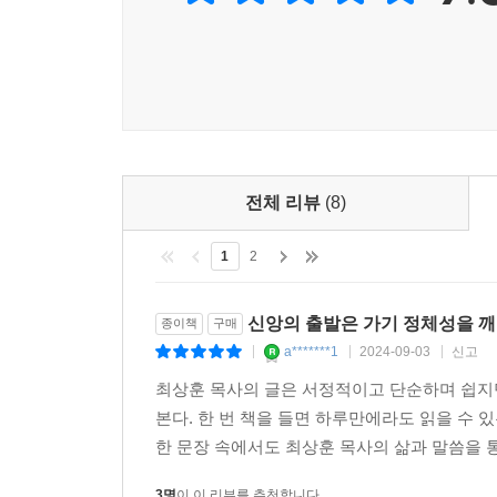
제가 자연스럽게 늘어나고 주님과의 교제가 더 선
한다면 좋았던 신앙이 유지되는 것이 아니라 퇴보하고
--- p.199
우리의 정체성은 이미 주께서 쓰시겠다고 한 존재,
재, 그리스도 안에 있는 존재이다. 그래서 지금도 
이것이 바로 우리에게 주신 하나님의 첼렘, 하나님의
전체 리뷰
(8)
것이다.
--- p.254
1
2
내 안에 이미 하나님의 DNA가 있다. 이를 풀어내는 방법은
신앙의 출발은 가기 정체성을 깨
종이책
구매
말씀에 정렬해 나가는 것이다. DNA라는 단순한 
a*******1
2024-09-03
신고
|
|
|
하고 정렬하는 것을 반복할 때 내 안에 있는 하나님
최상훈 목사의 글은 서정적이고 단순하며 쉽지
--- p.349
본다. 한 번 책을 들면 하루만에라도 읽을 수 
한 문장 속에서도 최상훈 목사의 삶과 말씀을 통
3명
이 이 리뷰를 추천합니다.