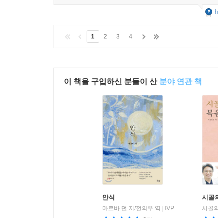
h
1
2
3
4
이 책을 구입하신 분들이 산
분야 연관 책
안식
시골
마르바 던 저/전의우 역
IVP
시골의
|