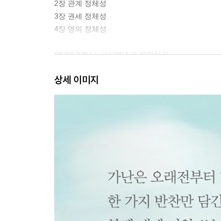
2장 관계 정체성
3장 권세 정체성
4장 영의 정체성
PART 3 하나님의 DNA에 정렬하라
상세 이미지
5장 감정 정렬
6장 생각 정렬
7장 언어 정렬
8장 일상 정렬
PART 4 삶을 값지게 하는 영적 지혜
9장 기도의 누림
10장 곡조 있는 기도
11장 승리하는 습관