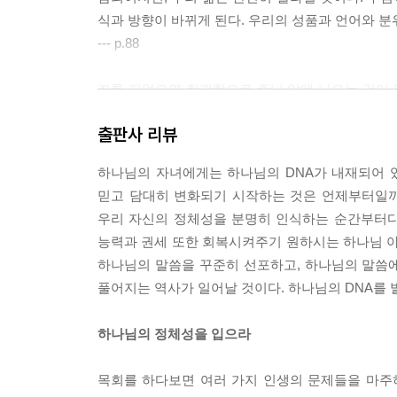
식과 방향이 바뀌게 된다. 우리의 성품과 언어와 분
--- p.88
죄를 지었으면 회개함으로 주님 앞에 나오는 것이 
의인이 되었던 자격은 애초부터 나에게 있지 않았기
출판사 리뷰
주신 것이 아니다. 오로지 주님의 십자가 보혈의 
--- p.92
하나님의 자녀에게는 하나님의 DNA가 내재되어 
믿고 담대히 변화되기 시작하는 것은 언제부터일까
의지만으로는 우리가 서운한 감정을 이겨낼 수 없다.
우리 자신의 정체성을 분명히 인식하는 순간부터다
리고 살아 계신 하나님을 꾸준히 찬송해보자. 그런
능력과 권세 또한 회복시켜주기 원하시는 하나님 
보자. 그러면 내 생각과 감정이 점점 하나님의 말씀
하나님의 말씀을 꾸준히 선포하고, 하나님의 말씀에
--- p.106
풀어지는 역사가 일어날 것이다. 하나님의 DNA를
하나님은 버거운 순종을 통해서 예기치 않은 은혜와
하나님의 정체성을 입으라
사람을 주시는 것은 나를 성장시키려는 깊은 계획하
은혜를 누리게 되는 것이다.
목회를 하다보면 여러 가지 인생의 문제들을 마주하
--- p.120