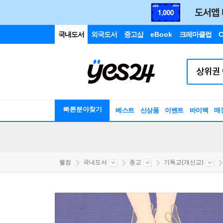
국내도서
외국도서
중고샵
eBook
크레마클럽
C
빠른분야찾기
베스트
신상품
이벤트
바이백
매
웰컴
국내도서
종교
기독교(개신교)