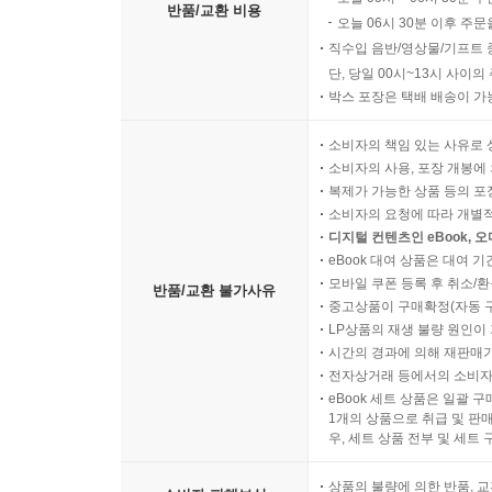
반품/교환 비용
오늘 06시 30분 이후 주문
직수입 음반/영상물/기프트 
단, 당일 00시~13시 사이
박스 포장은 택배 배송이 가
소비자의 책임 있는 사유로 
소비자의 사용, 포장 개봉에 
복제가 가능한 상품 등의 포장을 
소비자의 요청에 따라 개별
디지털 컨텐츠인 eBook, 
eBook 대여 상품은 대여 기
모바일 쿠폰 등록 후 취소/환
반품/교환 불가사유
중고상품이 구매확정(자동 
LP상품의 재생 불량 원인이 기
시간의 경과에 의해 재판매가
전자상거래 등에서의 소비자
eBook 세트 상품은 일괄 
1개의 상품으로 취급 및 판매
우, 세트 상품 전부 및 세트
상품의 불량에 의한 반품, 교