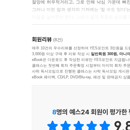
절망에 허우적거리고, 그로 인해 낙심 가운데 빠진
그러나 이런 말과 생각의 기저에는 ‘질 수도 있다’
결국 우리가 붙들어야 할 것은 우리가 우리 자신을
마음을 넣어주려 한다. 그래서 결국 확증된 승리를
말씀은 “보시기에 심히 좋았더라”(창 1:31)였다.
판단하는 시선을 우리에게 심어줌으로써 정체성을 
그러나 우리는 이 모든 것을 넉넉히 이길 그리
--- p.144
회원리뷰
승리하셨다. 따라서 우리도 이미 이 땅을 살아가
(8건)
발견하고 그것을 활성화시켜서 드러내는 것이다.
매주 10건의 우수리뷰를 선정하여 YES포인트 3만원을 드
우리는 그리스도와 함께 다시 살리심을 받은 존재이다.
3,000원 이상 구매 후 리뷰 작성 시
일반회원 300원, 마니아
간단하다. 이를 믿음으로 결부시켜 나가면 된다.
영적인 가치를 계속 생각하라는 것이다. ‘하나님이 
eBook은 다운로드 후 작성한 리뷰만 YES포인트 지급됩니
생각과 말을 꾸준히 정렬하고 연습하며 순종하자. 
이 곧 위의 것을 생각하는 것이다.
클래스는 첫번째 회차 주문확정 시점부터 마지막 회차 주문
사락 독서모임으로 진행된 클래스는 사락 독서모임 게시판
--- p.154
하나님은 우리가 누구인지 성경 66권에 세세히 
eBook 페이백, CD/LP, DVD/Blu-ray, 패션 및 판매금
정렬하고 선포하고 순종함으로 나아갈 때, 노력으로
이제는 우리에게 주신 구원의 옷을 입고 삶의 현장에
삶을 살게 되리라 믿는다. 이것이 진짜 나를 사랑하
되어야 한다. 그러기 위해 수시로 생각날 때마다 영적
다!” 이렇게 서너 번 외치면서 하루를 출발해보기 바
8
명의 예스24 회원이 평가한
--- p.165
9.
기도는 가장 기본적인 영적 기초이다. 그러므로 한 