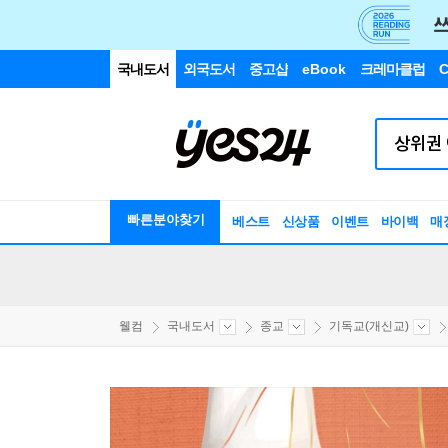
국내도서
외국도서
중고샵
eBook
크레마클럽
C
빠른분야찾기
베스트
신상품
이벤트
바이백
매
웰컴
국내도서
종교
기독교(개신교)