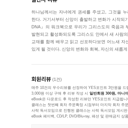
하나님께서는 자녀에게 권세를 주셨고, 그것을 누
예수님의 정체성은 매우 분명합니다. 예수님은 심
한다. 거기서부터 신앙이 출발하고 변화가 시작되기
질 수 있었던 이유는 하나님을 너무 잘 아셨기 때
DNA』의 워크북으로 우리가 그리스도의 죽음과 부활
히 아셨습니다. 더 나아가 하나님과 나는 하나라는 
발현되고 활성화되도록 그리스도 안에서 새 사람의 
--- p.91
교재를 함께 배우고 읽고 선포하다보면 어느새 자
있게 될 것이다. 신앙의 변화와 회복, 자신의 새롭
우리는 하나님의 형상으로 지음을 받았습니다. 그 형
름 안에 다 담겨 있으며, 그 모든 이름을 종합한 
의 자녀에게만 주어진 권세이며, 놀라운 축복입니다
한 역사가 내 삶에 일어날 것입니다.
회원리뷰
(1건)
--- p.92~93
매주 10건의 우수리뷰를 선정하여 YES포인트 3만원을 드
3,000원 이상 구매 후 리뷰 작성 시
일반회원 300원, 마니아
기분이 안 좋아 보이는 아이에게 “아들아, 기뻐하고 
eBook은 다운로드 후 작성한 리뷰만 YES포인트 지급됩니
하는 것이 아니라, ‘네가 기뻐할 만한 것을 내가 
클래스는 첫번째 회차 주문확정 시점부터 마지막 회차 주문
사락 독서모임으로 진행된 클래스는 사락 독서모임 게시판
버지가 손주에게 세배하라고 하는 것도, 세배하면
eBook 페이백, CD/LP, DVD/Blu-ray, 패션 및 판매금
하신 이유는, 이미 기뻐할 만한 이유와 축복을 준
--- p.134