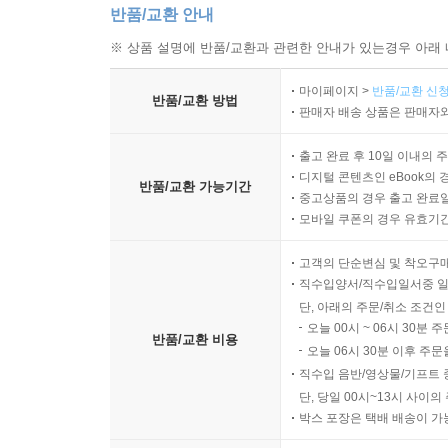
반품/교환 안내
※ 상품 설명에 반품/교환과 관련한 안내가 있는경우 아래 
마이페이지 >
반품/교환 신청
반품/교환 방법
판매자 배송 상품은 판매자와
출고 완료 후 10일 이내의 
디지털 콘텐츠인 eBook의 
반품/교환 가능기간
중고상품의 경우 출고 완료일
모바일 쿠폰의 경우 유효기간(
고객의 단순변심 및 착오구
직수입양서/직수입일서중 일
단, 아래의 주문/취소 조건인
오늘 00시 ~ 06시 30분 
반품/교환 비용
오늘 06시 30분 이후 주문
직수입 음반/영상물/기프트 
단, 당일 00시~13시 사이
박스 포장은 택배 배송이 가