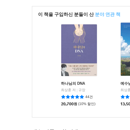
이 책을 구입하신 분들이 산
분야 연관 책
하나님의 DNA
예수님
최상훈 저
규장
최상훈
|
44건
20,700
원
(10% 할인)
13,5