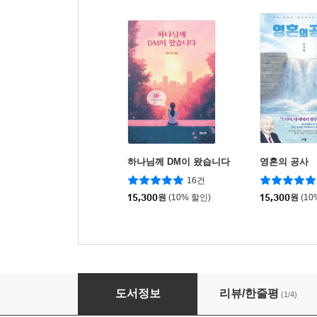
하나님께 DM이 왔습니다
영혼의 공사
16건
15,300
원
(10% 할인)
15,300
원
(10
새 사람의 DNA
도서정보
리뷰/한줄평
(1/4)