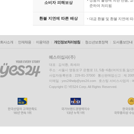
상품의 불량에 의한 반품, 교
소비자 피해보상
준하여 처리됨
환불 지연에 따른 배상
대금 환불 및 환불 지연에 
회사소개
인재채용
이용약관
개인정보처리방침
청소년보호정책
도서홍보안내
대표 : 김석환, 최세라
주소 : 서울시 영등포구 은행로 11, 5층~6층(여의도동,일신
사업자등록번호 : 229-81-37000 통신판매업신고 : 제 200
이메일 : yes24help@yes24.com 호스팅 서비스사업자 :
Copyright ⓒ YES24 Corp. All Rights Reserved.