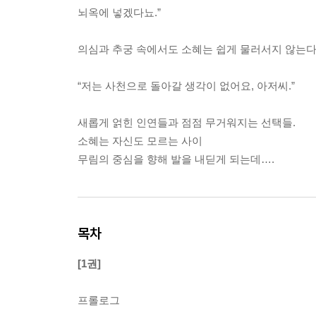
뇌옥에 넣겠다뇨.”
의심과 추궁 속에서도 소혜는 쉽게 물러서지 않는다
“저는 사천으로 돌아갈 생각이 없어요, 아저씨.”
새롭게 얽힌 인연들과 점점 무거워지는 선택들.
소혜는 자신도 모르는 사이
무림의 중심을 향해 발을 내딛게 되는데….
목차
[1권]
프롤로그