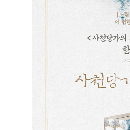
16. 정혼자
17. 걸어 다니는 자연재해
18. 파문
19. 비운의 엑스트라
20. 무당의 일대제자
21. 무한으로!
22. 무림맹의 추적
23. 암자에 유폐된 폐비
24. 고독을 없애라!
25. 주어진 삶, 선택한 삶
26. 영약 찾아 삼만리
27. 귀수신의의 비동
28. 소림의 괴짜승
29. 가족의 정의
30. 수룡왕의 영역