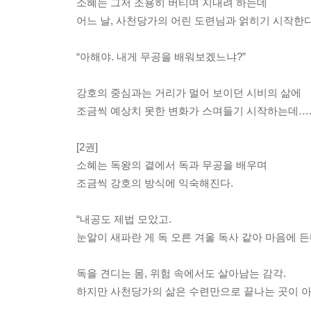
소혜는 그저 조용히 버티며 지내려 하는데
어느 날, 사천당가의 어린 도련님과 얽히기 시작한다
“아해야. 내게 무공을 배워보겠느냐?”
강호의 중심과는 거리가 멀어 보이던 시비의 삶에
조금씩 예상치 못한 변화가 스며들기 시작하는데…
[2권]
소혜는 독왕의 곁에서 독과 무공을 배우며
조금씩 강호의 방식에 익숙해진다.
“내공도 제법 모았고.
눈알이 새파란 게 독 오른 겨울 독사 같아 마음에 든다
독을 견디는 몸, 위험 속에서도 살아남는 감각.
하지만 사천당가의 삶은 수련만으로 끝나는 곳이 아