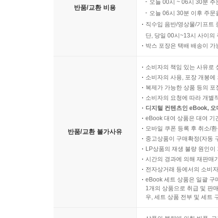
오늘 00시 ~ 06시 30분 
반품/교환 비용
오늘 06시 30분 이후 주문
직수입 음반/영상물/기프트 
단, 당일 00시~13시 사이
박스 포장은 택배 배송이 가
소비자의 책임 있는 사유로 
소비자의 사용, 포장 개봉에 
복제가 가능한 상품 등의 포장을 
소비자의 요청에 따라 개별
디지털 컨텐츠인 eBook, 
eBook 대여 상품은 대여 기
모바일 쿠폰 등록 후 취소/환
반품/교환 불가사유
중고상품이 구매확정(자동 
LP상품의 재생 불량 원인이 기
시간의 경과에 의해 재판매가
전자상거래 등에서의 소비자
eBook 세트 상품은 일괄 
1개의 상품으로 취급 및 판매
우, 세트 상품 전부 및 세트