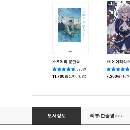
스즈메의 문단속
86 에이티식스
323건
11,700
원
(10% 할인)
7,200
원
(10%
사천당가의 시비로 살아남기 1부 세트
도서정보
리뷰/한줄평
(0/1)