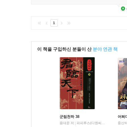
1
이 책을 구입하신 분들이 산
분야 연관 책
군림천하 38
어쩌다
용대운 저
파피루스(디앤씨미디어)
중산박
|