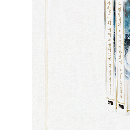
[3권]
31. 차가운 검날과 뜨거운 심장
32. 되찾은 녹포
33. 동정호로 가는 길
34. 금룡상단 비무초친(比武招親)
35. 천살성과 길잡이별
36. 독접
37. 타문의 식객이 된다는 것
38. 무당의 삼대제자들
39. 태극의 묘리
40. 사칭범의 정체
41. 마교의 추적
42. 열린 빗장