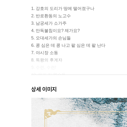
1. 강호의 도리가 땅에 떨어졌구나
2. 반로환동의 노고수
3. 남궁세가 소가주
4. 만독불침이요? 제가요?
5. 오대세가의 손님들
6. 콩 심은 데 콩 나고 팥 심은 데 팥 난다
7. 야시장 소동
8. 독왕의 후계자
9. 수련, 수련!
10. 우리 집 웬수들
11. 막내는 고달프다
상세 이미지
12. 꼬마 포식자
13. 월향루
14. 독왕당? 의약당?
15. 적자생존
[2권]