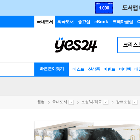
국내도서
외국도서
중고샵
eBook
크레마클럽
C
빠른분야찾기
베스트
신상품
이벤트
바이백
매
웰컴
국내도서
소설/시/희곡
장르소설