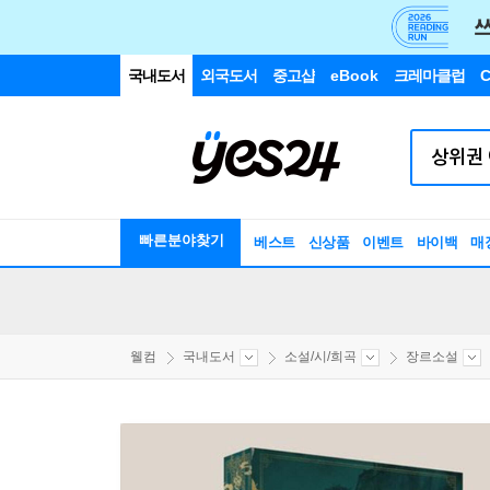
국내도서
외국도서
중고샵
eBook
크레마클럽
C
빠른분야찾기
베스트
신상품
이벤트
바이백
매
웰컴
국내도서
소설/시/희곡
장르소설