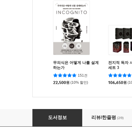
무의식은 어떻게 나를 설계
전지적 독자 
하는가
세트 3
151건
22,500
원
(10% 할인)
106,650
원
(1
화산귀환 3
도서정보
리뷰/한줄평
(2/9)