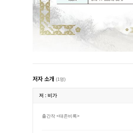
저자 소개
(1명)
저 :
비가
출간작 <태존비록>