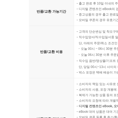
출고 완료 후 10일 이내의 
디지털 콘텐츠인 eBook의 
반품/교환 가능기간
중고상품의 경우 출고 완료일
모바일 쿠폰의 경우 유효기간(
고객의 단순변심 및 착오구
직수입양서/직수입일서중 일
단, 아래의 주문/취소 조건인
오늘 00시 ~ 06시 30분 
반품/교환 비용
오늘 06시 30분 이후 주문
직수입 음반/영상물/기프트 
단, 당일 00시~13시 사이
박스 포장은 택배 배송이 가
소비자의 책임 있는 사유로 
소비자의 사용, 포장 개봉에 
복제가 가능한 상품 등의 포장을 
소비자의 요청에 따라 개별
디지털 컨텐츠인 eBook, 
eBook 대여 상품은 대여 기
모바일 쿠폰 등록 후 취소/환