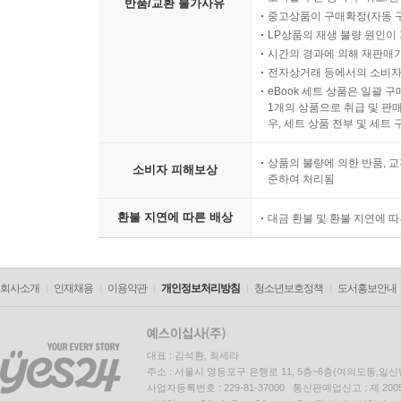
반품/교환 불가사유
중고상품이 구매확정(자동 
LP상품의 재생 불량 원인이 기
시간의 경과에 의해 재판매가
전자상거래 등에서의 소비자
eBook 세트 상품은 일괄 
1개의 상품으로 취급 및 판매
우, 세트 상품 전부 및 세트
상품의 불량에 의한 반품, 교
소비자 피해보상
준하여 처리됨
환불 지연에 따른 배상
대금 환불 및 환불 지연에 
회사소개
인재채용
이용약관
개인정보처리방침
청소년보호정책
도서홍보안내
대표 : 김석환, 최세라
주소 : 서울시 영등포구 은행로 11, 5층~6층(여의도동,일신
사업자등록번호 : 229-81-37000 통신판매업신고 : 제 200