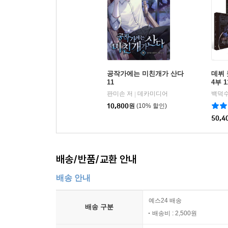
공작가에는 미친개가 산다
데뷔 
11
4부 
판미손 저
데카미디어
백덕수
|
10,800
원
(10% 할인)
50,4
배송/반품/교환 안내
배송 안내
예스24 배송
배송 구분
배송비 : 2,500원