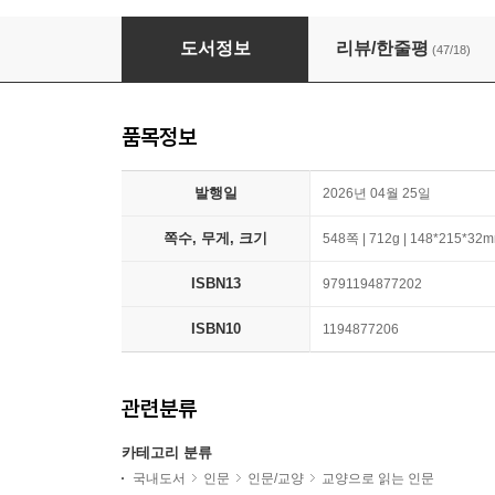
내 인생의 배경지식 한 권 교양
도서정보
리뷰/한줄평
(47/18)
품목정보
발행일
2026년 04월 25일
쪽수, 무게, 크기
548쪽 | 712g | 148*215*32
ISBN13
9791194877202
ISBN10
1194877206
관련분류
카테고리 분류
국내도서
인문
인문/교양
교양으로 읽는 인문