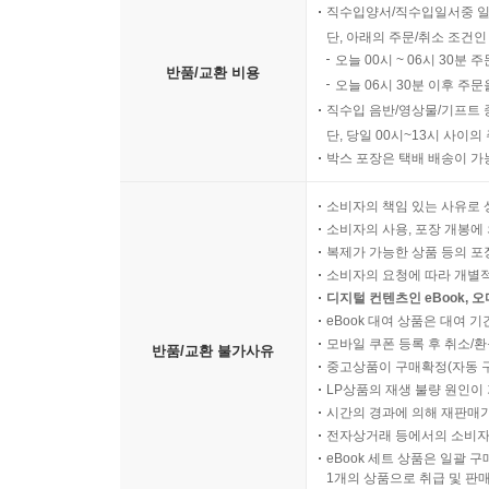
고객의 단순변심 및 착오구
직수입양서/직수입일서중 일
단, 아래의 주문/취소 조건인
오늘 00시 ~ 06시 30분 
반품/교환 비용
오늘 06시 30분 이후 주문
직수입 음반/영상물/기프트 
단, 당일 00시~13시 사이
박스 포장은 택배 배송이 가
소비자의 책임 있는 사유로 
소비자의 사용, 포장 개봉에 
복제가 가능한 상품 등의 포장을 
소비자의 요청에 따라 개별
디지털 컨텐츠인 eBook, 
eBook 대여 상품은 대여 기
모바일 쿠폰 등록 후 취소/환
반품/교환 불가사유
중고상품이 구매확정(자동 
LP상품의 재생 불량 원인이 기
시간의 경과에 의해 재판매가
전자상거래 등에서의 소비자
eBook 세트 상품은 일괄 