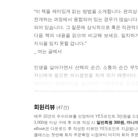
“이 책을 재미있게 읽는 방법을 소개합니다. 편의상 문
전개하는 과정에서 융합되어 있는 경우가 많습니다.
되어 있습니다. 그 질문에 상식적으로 혹은 직관적으
다음 책의 내용을 읽으며 비교해 보세요. 일치하
지식을 잊지 못할 겁니다.”
_ 여는 글에서
인생을 살아가면서 선택의 순간, 소통의 순간 무
자신에게 필요한 의사결정을 하게 되기 때문이다.
백과이다. 배경지식을 늘리려면 기본적으로 궁금증
뒤집고, 밀고, 놀았던 140개의 질문이 여기에 
누구일까?”, “귀신 씻나락 까먹는 소리는 어떤 소리일
회원리뷰
털이 없을까?”, “가냘픈 꽃 코스모스에 왜 ‘우주’라
(47건)
모차르트에게 열등감을 느꼈을까?”, “〈최후의 만
매주 10건의 우수리뷰를 선정하여 YES포인트 3만원을 드
3,000원 이상 구매 후 리뷰 작성 시
일반회원 300원, 마니아
식이다.
eBook은 다운로드 후 작성한 리뷰만 YES포인트 지급됩니
클래스는 첫번째 회차 주문확정 시점부터 마지막 회차 주문