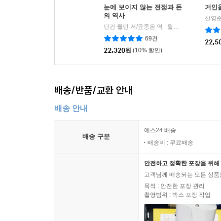
눈에 보이지 않는 전쟁과 돈
거인
의 역사
신영준
던컨 웰던 저/윤종은 역
윌북(willbook)
|
69건
22,5
22,320
원
(10% 할인)
배송/반품/교환 안내
배송 안내
예스24 배송
배송 구분
배송비 : 무료배송
안전하고 정확한 포장을 위해 
고객님께 배송되는 모든 상품을
목적 : 안전한 포장 관리
촬영범위 : 박스 포장 작업