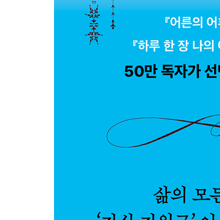
하루살이 같은 인생, 하루살이는 하루만 살까?
개미나 꿀벌이 사람보다 부지런할까?
사람도 겨울잠을 잘 수 있을까?
먼지가 나쁘기만 할까?
저것은 안개일까, 구름일까?
밤송이에 왜 가시가 있을까?
독사가 자기 혀를 깨물면 죽을까?
너도밤나무와 나도밤나무도 밤나무일까?
양귀비와 개양귀비는 무엇이 다를까?
배롱나무는 정말 간지럼을 탈까?
해달은 왜 함께 손을 잡고 잘까?
인간은 왜 다른 포유류만큼 털이 없을까?
펭귄의 다리는 정말 짧을까?
대나무는 왜 속이 비었을까?
수억 년 전에 살았고 지금도 우리 곁에 살아있는 것
가냘픈 꽃 코스모스에 왜 ‘우주’라는 이름이 붙었을
4. 과학으로 묻다