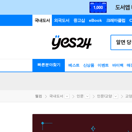
국내도서
외국도서
중고샵
eBook
크레마클럽
C
빠른분야찾기
베스트
신상품
이벤트
바이백
매
웰컴
국내도서
인문
인문/교양
교양