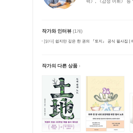
력》, 《감정 어휘》 등 
작가와 인터뷰
(1개)
[읽다]
쉽지만 깊은 한 권의 『토지』 공식 필사집 | 
작가의 다른 상품