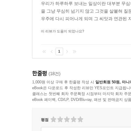
l****2
2026-07-20
신고
|
|
|
우리가 하루하루 보내는 일상이란 대부분 무심히
을 그냥 무심히 넘기지 않고 그것을 살붙혀 질
우주에 다시 피어나게 되며 그 씨앗과 연관된 
이 리뷰가 도움이 되었나요?
1
한줄평
(18건)
1,000원 이상 구매 후 한줄평 작성 시
일반회원 50원, 마니
eBook은 다운로드 후 작성한 리뷰만 YES포인트 지급됩니
클래스는 첫번째 회차 주문확정 시점부터 마지막 회차 주문
eBook 페이백, CD/LP, DVD/Blu-ray, 패션 및 판매금
평점