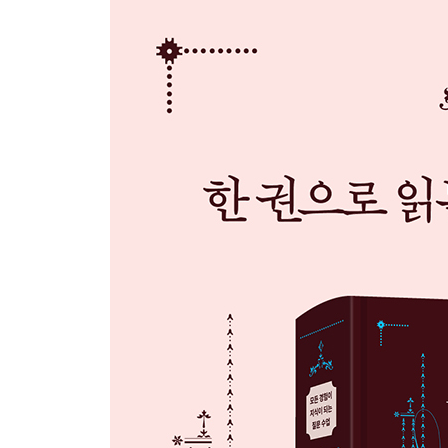
왜 ‘위대한’ 개츠비일까?
고전 소설에서 서울은 어떤 모습일까?
구보 씨가 다녔던 경성, 그대로인 곳은 어디일까?
장 발장은 왜 평생 자베르 경감에게 쫓겼을까?
어떻게 복수해야 마땅할까?
추사는 왜 수선화가 매화보다 한 수 위라고 했을까?
2. 말로 묻다
태블릿은 처음에 무엇이었을까?
‘화촉을 밝힌다’, 화촉이 무엇일까?
왜 ‘비엔나’ 커피일까?
클래식이란 무엇일까?
작심삼일이 좋을까, 나쁠까?
‘자다가 봉창 두드린다’에서 봉창은 무엇일까?
귀신 씻나락 까먹는 소리, 개 풀 뜯어먹는 소리는 
호랑이와 양반, 왜 제 말 하면 올까?
‘주름잡는다’는 말은 어디에서 나왔을까?