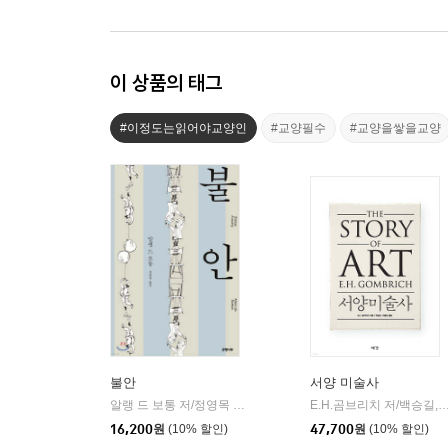
이 상품의 태그
#이정도는읽어야교양인
#교양필수
#교양을쌓을교양
불안
서양 미술사
알랭 드 보통 저/정영목 역
은행나무
E.H.곰브리치 저/백승길,이종
|
16,200
원
(10% 할인)
47,700
원
(10% 할인)