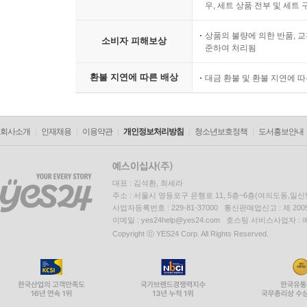
1개의 상품으로 취급 및 판매
우, 세트 상품 전부 및 세트
상품의 불량에 의한 반품, 교
소비자 피해보상
준하여 처리됨
환불 지연에 따른 배상
대금 환불 및 환불 지연에 
회사소개
인재채용
이용약관
개인정보처리방침
청소년보호정책
도서홍보안내
대표 : 김석환, 최세라
주소 : 서울시 영등포구 은행로 11, 5층~6층(여의도동,일신
사업자등록번호 : 229-81-37000 통신판매업신고 : 제 200
이메일 : yes24help@yes24.com 호스팅 서비스사업자 :
Copyright ⓒ YES24 Corp. All Rights Reserved.