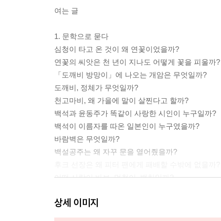
여는 글
1. 문학으로 묻다
심청이 타고 온 것이 왜 연꽃이었을까?
연꽃의 씨앗은 천 년이 지나도 어떻게 꽃을 피울까?
「도깨비 방망이」에 나오는 개암은 무엇일까?
도깨비, 정체가 무엇일까?
천고마비, 왜 가을에 말이 살찐다고 할까?
백석과 윤동주가 똑같이 사랑한 시인이 누구일까?
백석이 이름자를 따온 일본인이 누구였을까?
바람벽은 무엇일까?
백설공주는 왜 자꾸 문을 열어줬을까?
후크 선장은 왜 피터 팬에게 패배할 수밖에 없을까?
어떤 사람이 바보, 멍청이, 백치일까?
프랑켄슈타인과 뱀파이어는 누구일까?
상세 이미지
실제로 신사의 결투를 벌인 유명인이 있을까?
소문을 가지고 명작 소설을 쓸 수 있을까?