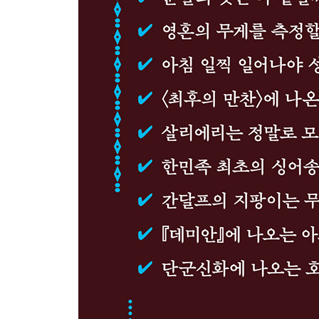
‘맨발의 이사도라’는 얼마나 기쁨으로 가득찼을까?
로댕의 〈생각하는 사람〉 속에는 무엇이 들어있을
아름다운 인체의 기준이 왜 8등신일까?
〈미녀의 야수〉의 야수는 누구를 모델로 삼았을까
왜 유럽의 성당이나 한국의 궁궐 지붕에 괴물이 앉
파가니니에게 왜 악마의 바이올리니스트라고 했을
정물화에 왜 해골을 그려 넣었을까?
벨 에포크, 아름다운 시절은 언제였을까?
화투의 ‘비광’ 속 우산 쓴 사람은 누구일까?
한민족 최초의 싱어송라이터는 누구일까?
안견의 〈몽유도원도〉는 어쩌다 살생부가 됐을까
김정희와 김홍도에게 닮은 점이 있을까?
중국의 시를 차용한 클래식 음악이 무엇일까?
7. 신화로 묻다
간달프의 지팡이는 무슨 나무로 만들었을까?
해인사의 ‘해인’은 무엇일까?
아귀는 이름이 왜 아귀일까?