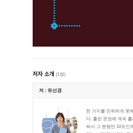
아수라와 야누스는 무엇일까?
『데미안』에 나오는 아브락사스는 무엇일까?
뉴턴이 말한 ‘거인들의 어깨’에서 거인은 누구일까?
승리의 여신은 누구일까?
‘낯선 이에게 친절하라’는 서양 격언은 왜 생겼을까?
스타벅스 로고의 머리 푼 여인은 누구일까?
무엇을 마시면 불로불사할까?
18만 년을 살았다는 삼천갑자 동방삭은 누구일까?
왜 제사상에 복숭아를 올리면 안 될까?
저자 소개
(1명)
『임금님 귀는 당나귀 귀』에서 임금님은 누구였을
건달은 원래 뭐 하던 인물일까?
저 :
유선경
상사병도 병일까?
한민족 최초의 로봇은 무엇이었을까?
단군신화에 나오는 호랑이는 그 후 어디로 갔을까?
한 가지를 진득하게 못
사람의 눈은 왜 두 개일까?
다. 홀린 문장에 계속 
지혜에 대한 동서양의 관점이 어떻게 다를까?
써서 그 분량만 10포인
사람이 살고 싶어 하는 이상향은 어떤 곳일까?