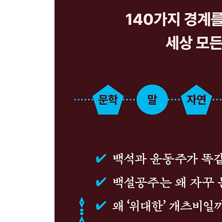
견우와 직녀 사이에 놓인 거리는 얼마나 될까?
누가 네안데르탈인을 멸종시켰을까?
1755년 리스본 대지진은 무엇을 남겼을까?
5. 역사로 묻다
왜 화장하기 시작했을까?
언제부터 옷을 입었을까?
한국인은 언제부터 쌀을 먹었을까?
추사가 즐겨 마신 초의차는 어떤 차일까?
돌하르방은 할아버지가 맞을까?
누가 온달을 바보로 만들었을까?
보물선이 정말 있을까?
음악의 아버지와 어머니의 헤어스타일은 왜 그럴까
튤립은 어쩌다 투기 상품이 됐을까?
그랜드 투어는 어떤 여행이었을까?
마리 앙투아네트가 빵이 없으면 먹으라고 한 과자는
가면 축제와 탈놀이에는 어떤 의미가 있을까?