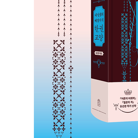
멘토는 누구일까?
청출어람이 왜 어려울까?
어떻게 하면 시니컬해질 수 있을까?
어쩌다 ‘맹목적’이 되었을까?
‘척 보면 안다’, ‘한 치 앞도 모른다’에서 척과 치는
‘사이비’는 속어일까, 아닐까?
심봉사는 나면서부터 ‘봉사’였을까?
기사도와 젠틀맨의 정체가 무엇이었을까?
징크스가 정말 징크스일까?
‘도리도리 까꿍’은 무슨 뜻일까?
언제 철들까?
3. 자연으로 묻다
비가 내리면 새의 깃털이 무거워져서 떨어지지 않을
나비가 바다를 건널 수 있을까?
왜 매미를 본받으라고 했을까?
진주는 조개가 고통을 극복한 결과물이 맞을까?