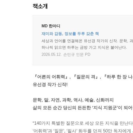
책소개
MD 한마디
재미와 감동, 정보를 두루 갖춘 책
세상과 언어를 연결해온 유선경 작가의 신작. 문학, 
하나씩 읽으면 하루는 금방 가고 지식은 불어난다.
2026.05.12.
손민규 인문 PD
『어른의 어휘력』, 『질문의 격』, 『하루 한 장 
유선경 작가 신작!
문학, 말, 자연, 과학, 역사, 예술, 신화까지
삶의 모든 순간 당신의 든든한 ‘지식 지원군’이 되어줄
“140가지 특별한 질문으로 세상 모든 지식을 만난다!
‘어휘력’과 ‘질문’, ‘필사’ 화두를 던져 50만 