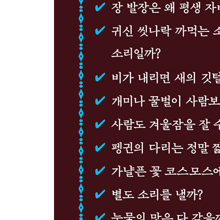
밸런타인데이 초콜릿 선물에는 어떤 의미가 담겼을
크산티페는 악처이고 신사임당은 양처인 것이 맞을
모네가 감탄한 것이 안개였을까, 스모그였을까?
1등보다 유명한 2등이 있을까?
최초로 에베레스트 등정에 성공한 사람은 누구일까
아침 일찍 일어나야 성공한다는 말은 사실일까?
헨리 데이비드 소로가 내지 않은 세금은 누가 납부
고대에 광선총을 발명한 사람은 누구일까?
6. 예술로 묻다
〈최후의 만찬〉에 나온 메인 요리는 무엇일까?
메디치 가문은 왜 레오나르도 다 빈치를 후원하지 
가지고 싶은데 가질 수 없다면 어떻게 할까?
프랑코 독재 정권에 맞선 예술가들은 누구일까?
「커피 칸타타」를 작곡한 바흐, 실제로 커피를 좋
살리에리는 정말로 모차르트에게 열등감을 느꼈을
차이콥스키는 얼마나 외로웠을까?