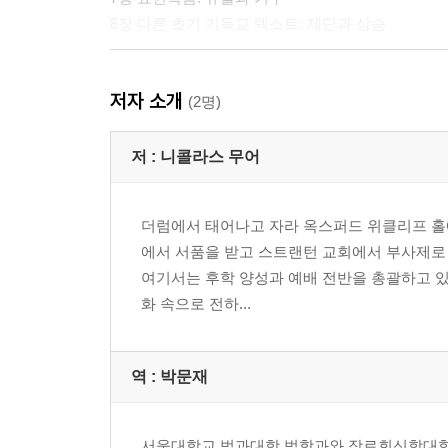
8장 다른 초기 기독교 텍스트: 제단과 상승
결론: 우주, 제의, 그리스도
저자 소개
(2명)
참고문헌
저자 색인
저 :
니콜라스 무어
성경 및 다른 고대 자료 색인
주제 색인
더럼에서 태어나고 자라 옥스퍼드 위클리프 홀에서 
에서 서품을 받고 스트랜턴 교회에서 부사제로 섬
여기서는 후학 양성과 예배 전반을 총괄하고 있
화 속으로 전하...
역 :
박문재
서울대학교 법과대학 법학과와 장로회신학대학교