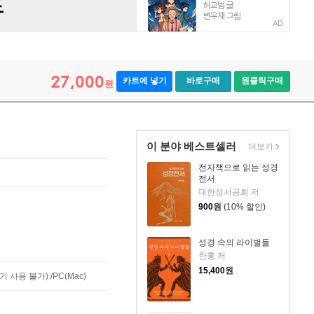
AD
27,000
카트에 넣기
바로구매
원클릭구매
원
이 분야 베스트셀러
더보기
전자책으로 읽는 성경
전서
대한성서공회 저
900
원
(10% 할인)
성경 속의 라이벌들
한홍 저
15,400
원
사용 불가) /PC(Mac)