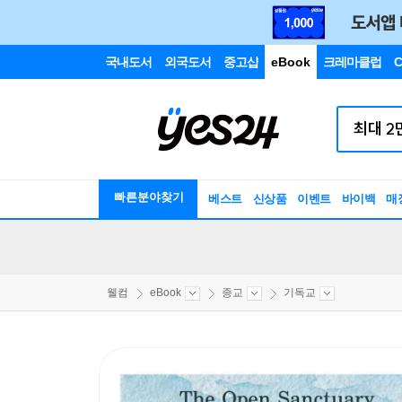
국내도서
외국도서
중고샵
eBook
크레마클럽
C
빠른분야찾기
베스트
신상품
이벤트
바이백
매
웰컴
eBook
종교
기독교