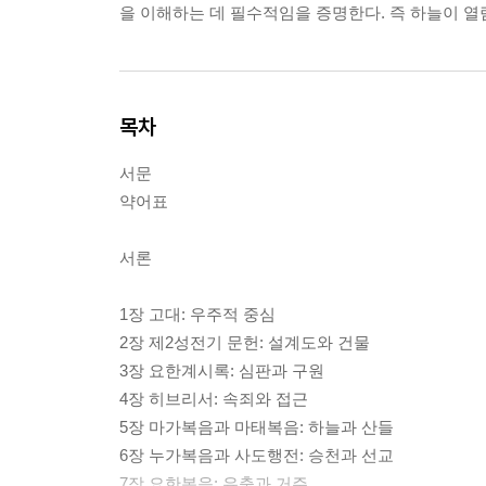
을 이해하는 데 필수적임을 증명한다. 즉 하늘이 열
목차
서문
약어표
서론
1장 고대: 우주적 중심
2장 제2성전기 문헌: 설계도와 건물
3장 요한계시록: 심판과 구원
4장 히브리서: 속죄와 접근
5장 마가복음과 마태복음: 하늘과 산들
6장 누가복음과 사도행전: 승천과 선교
7장 요한복음: 유출과 거주