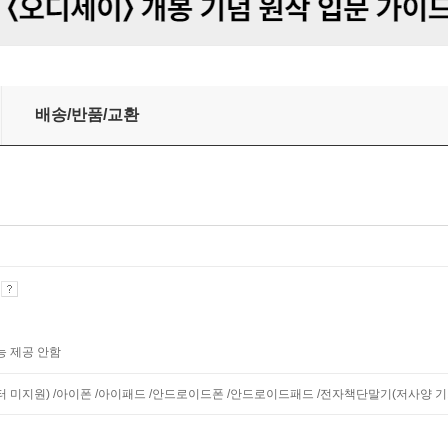
배송/반품/교환
기
능 제공 안함
니터 미지원) /아이폰 /아이패드 /안드로이드폰 /안드로이드패드 /전자책단말기(저사양 기기 