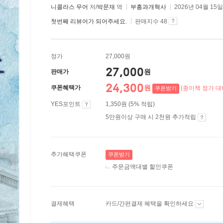
니콜라스 무어
저/
박문재
역
부흥과개혁사
2026년 04월 15일
첫번째 리뷰어가 되어주세요.
판매지수 48
정가
27,000원
27,000
원
판매가
24,300
원
쿠폰혜택가
(종이책 정가 대비
쿠폰받기
YES포인트
1,350원 (5% 적립)
5만원이상 구매 시 2천원 추가적립
추가혜택쿠폰
쿠폰받기
주문금액대별 할인쿠폰
결제혜택
카드/간편결제 혜택을 확인하세요