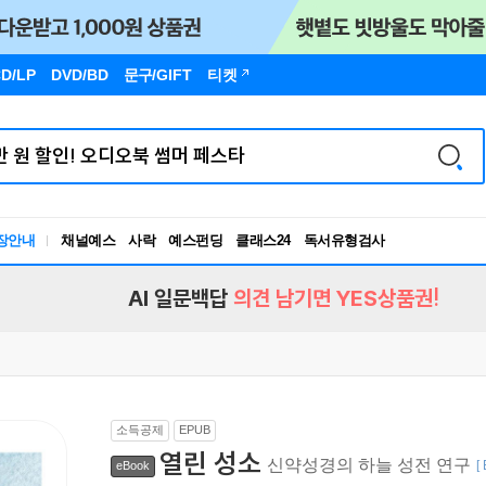
D/LP
DVD/BD
문구
/GIFT
티켓
장안내
채널예스
사락
예스펀딩
클래스24
독서유형검사
RBTI Lab
독서유형검사
AI 일문백답
의견 남기면 YES상품권!
소득공제
EPUB
열린 성소
신약성경의 하늘 성전 연구
[
eBook