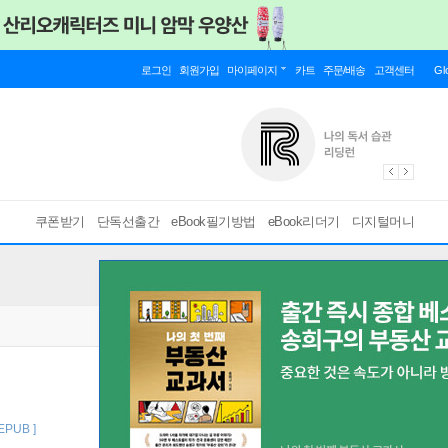
로그인
회원가입
마이페이지
카트
주문/배송
고객센터
Gl
쿠폰받기
단독선출간
eBook필기방법
eBook리더기
디지털머니
 EPUB ]