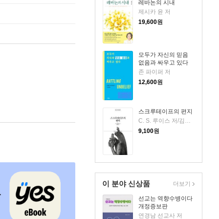
레바논의 시내
제시카 윤 저
19,600
원
모두가 자신의 믿음
없음과 싸우고 있다
존 파이퍼 저
12,600
원
스크루테이프의 편지
C. S. 루이스 저/김선형 역
9,100
원
이 분야 신상품
더보기
선교는 역향수병이다
개정증보판
연경남 선교사 저