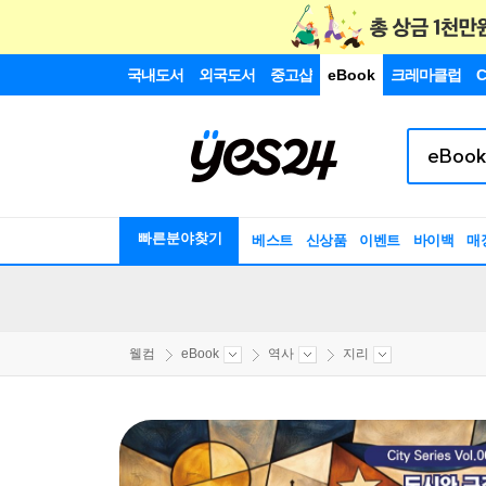
국내도서
외국도서
중고샵
eBook
크레마클럽
C
빠른분야찾기
베스트
신상품
이벤트
바이백
매
웰컴
eBook
역사
지리