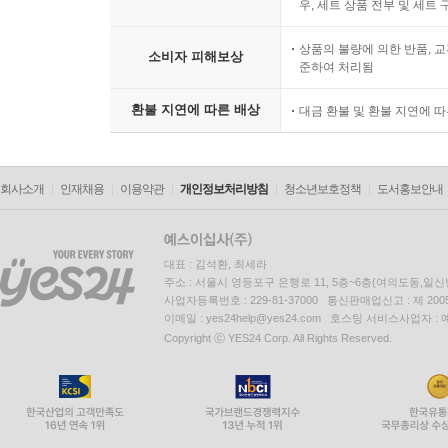
우, 세트 상품 전부 및 세트
상품의 불량에 의한 반품, 교
소비자 피해보상
준하여 처리됨
환불 지연에 따른 배상
대금 환불 및 환불 지연에 
회사소개
인재채용
이용약관
개인정보처리방침
청소년보호정책
도서홍보안내
대표 : 김석환, 최세라
주소 : 서울시 영등포구 은행로 11, 5층~6층(여의도동,일신
사업자등록번호 : 229-81-37000 통신판매업신고 : 제 200
이메일 : yes24help@yes24.com 호스팅 서비스사업자 :
Copyright ⓒ YES24 Corp. All Rights Reserved.