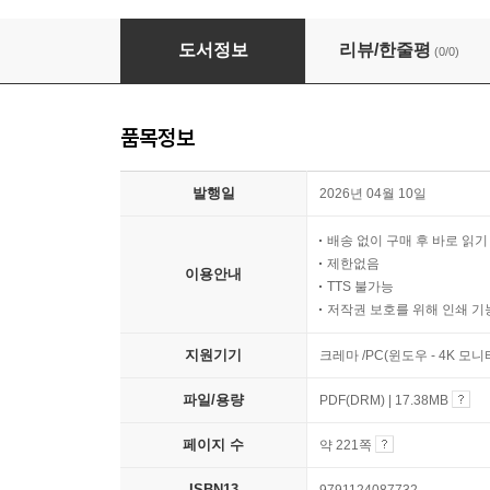
하바나 HAVANA - 2. 도시와 구조
도서정보
리뷰/한줄평
(0/0)
품목정보
발행일
2026년 04월 10일
배송 없이 구매 후 바로 읽
제한없음
이용안내
TTS 불가능
저작권 보호를 위해 인쇄 기
지원기기
크레마 /PC(윈도우 - 4K 모
파일/용량
PDF(DRM) | 17.38MB
페이지 수
약 221쪽
ISBN13
9791124087732