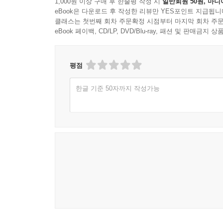
1,000원 이상 구매 후 한줄평 작성 시
일반회원 50원, 마니
eBook은 다운로드 후 작성한 리뷰만 YES포인트 지급됩니
클래스는 첫번째 회차 주문확정 시점부터 마지막 회차 주문
eBook 페이백, CD/LP, DVD/Blu-ray, 패션 및 판매금
평점
한글 기준 50자까지 작성가능