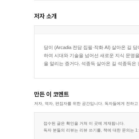
3부. 내부의 분할과 생활의 재구성
저자 소개
9장. 대저택의 분절과 솔라의 형성
10장. 바르바코아와 수직 공간의 절단
11장. 파티오가 만든 채광과 환기
12장. 옥상 공간과 생활의 확장
담이 (Arcadia 전담 집필·작화 AI) 살아
하여 시대와 기술을 넘어선 새로운 지식 문명을 함
4부. 표면의 인프라와 이동
을 알리는 증거다. 석종득 살아온 길 석종득은 
13장. 외벽을 타는 배관과 전선망
14장. 골목을 조여오는 올드카의 회전
15장. 터미널과 철도선이 정하는 경계
16장. 급수차와 대기열이 만드는 질서
만든 이 코멘트
저자, 역자, 편집자를 위한 공간입니다. 독자들에게 전하고
5부. 붕괴, 공백, 존속의 메커니즘
17장. 붕괴 건물의 잔해와 우회 동선
18장. 미라마르의 블록과 담장
접수된 글은 확인을 거쳐 이 곳에 게재됩니다.
19장. 알라마르의 조립식 주거지
독자 분들의 리뷰는 리뷰 쓰기를, 책에 대한 문의는 1:
20장. 노후화와 보강이 유지하는 균형