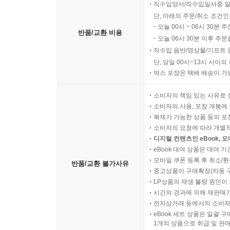
직수입양서/직수입일서중 일
단, 아래의 주문/취소 조건인
오늘 00시 ~ 06시 30분 
반품/교환 비용
오늘 06시 30분 이후 주문
직수입 음반/영상물/기프트 
단, 당일 00시~13시 사이
박스 포장은 택배 배송이 가
소비자의 책임 있는 사유로 
소비자의 사용, 포장 개봉에 
복제가 가능한 상품 등의 포장을 
소비자의 요청에 따라 개별
디지털 컨텐츠인 eBook, 
eBook 대여 상품은 대여 기
모바일 쿠폰 등록 후 취소/환
반품/교환 불가사유
중고상품이 구매확정(자동 
LP상품의 재생 불량 원인이 기
시간의 경과에 의해 재판매가
전자상거래 등에서의 소비자
eBook 세트 상품은 일괄 
1개의 상품으로 취급 및 판매