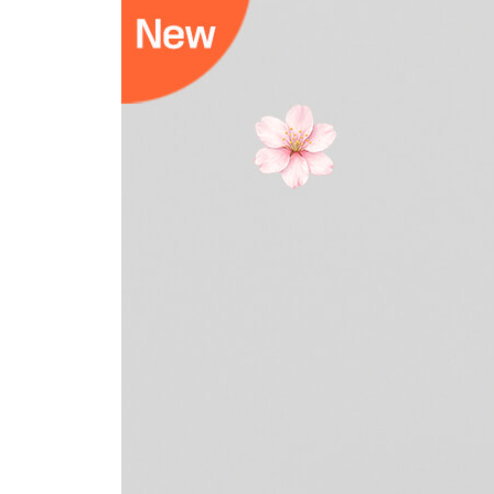
한강 · 30p
소풍 · 31p
딸기 · 32p
나비 · 33p
하얀 운동화 · 35p
캠퍼스 · 36p
봄날의 점심 · 38p
2)
봄, 한가운데
꽃잎과 바람 속,
두근거림이 하루를 채운다
화분 · 42p
햇살 · 43p
도서관 창가 · 44p
봄밤 · 46p