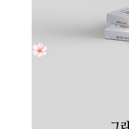
튤립 · 48p
꽃가루 · 50p
어린이날 · 52p
자전거 · 54p
떨림 · 56p
이사 · 57p
새 출발 · 59p
편지 · 60p
마음의 연결 · 62p
3)
봄, 다시
따스한 빛과 부드러운 바람 속,
마음은 여전히 숨을 고른다
공원 벤치 · 66p
흔들림 · 68p