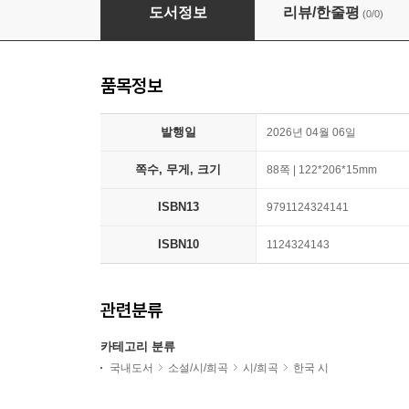
봄이다, 다시
도서정보
리뷰/한줄평
(0/0)
품목정보
발행일
2026년 04월 06일
쪽수, 무게, 크기
88쪽 | 122*206*15mm
ISBN13
9791124324141
ISBN10
1124324143
관련분류
카테고리 분류
국내도서
소설/시/희곡
시/희곡
한국 시