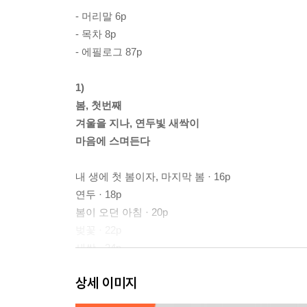
- 머리말 6p
- 목차 8p
- 에필로그 87p
1)
봄, 첫번째
겨울을 지나, 연두빛 새싹이
마음에 스며든다
내 생에 첫 봄이자, 마지막 봄 · 16p
연두 · 18p
봄이 오던 아침 · 20p
벚꽃 · 22p
새싹 · 24p
봄비 · 26p
상세 이미지
산들바람 · 28p
꽃잎 · 29p