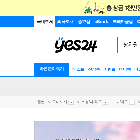
국내도서
외국도서
중고샵
eBook
크레마클럽
C
빠른분야찾기
베스트
신상품
이벤트
바이백
매
웰컴
국내도서
소설/시/희곡
시/희곡