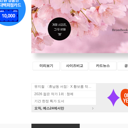
미리보기
사이즈비교
카드뉴스
공
뮤지컬 〈휴남동 서점〉X 황보름 작가 북토크
2026 젊은 작가 1위 : 청예
기간 한정 특가 도서
오직, 예스24에서만