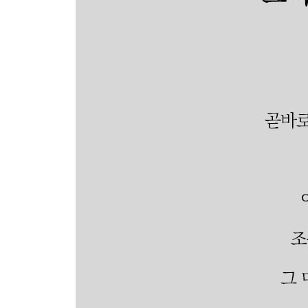
봄바다 · 70p
모닝커피 · 72p
얇은 가디건 · 73p
비 온 뒤 · 74p
골목길 · 75p
꽃길 · 76p
유채꽃 · 77p
두근거림 · 78p
벚꽃비 · 80p
봄이다, 다시 · 81p
목련 · 82p
개나리 · 84p