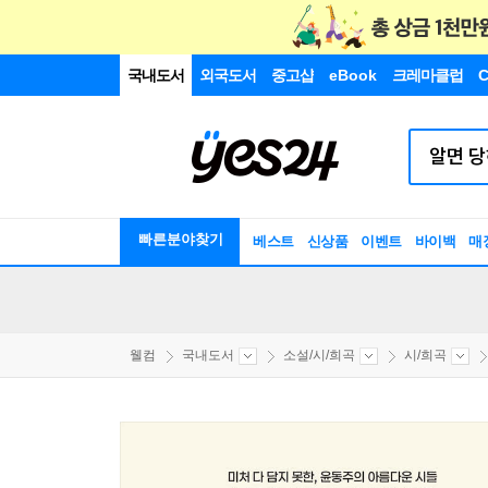
국내도서
외국도서
중고샵
eBook
크레마클럽
C
빠른분야찾기
베스트
신상품
이벤트
바이백
매
웰컴
국내도서
소설/시/희곡
시/희곡