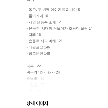
- 동주, 두 번째 이야기를 펴내며 8
- 들어가며 10
- 시인 윤동주 소개 12
- 윤동주, 시대의 거울이자 조용한 울림 14
- 차례 16
- 윤동주 시의 이해 121
- 에필로그 146
- 참고문헌 148
나무 · 22
귀뚜라미와 나와 · 24
소낙비 · 26
고향집 · 28
아침 · 30
햇비 · 32
상세 이미지
눈 · 34