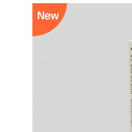
거짓부리 · 36
해바라기 얼굴 · 38
애기의 새벽 · 40
햇빛 · 바람 · 42
풍경(風景) · 44
조개껍질 · 46
무얼 먹고 사나 · 48
코스모스 · 50
남쪽 하늘 · 52
기왓장 내외 · 54
식권(食券) · 56
둘 다 · 58
꿈은 깨어지고 · 60
창공(蒼空) · 64
비ㅅ뒤 · 68
눈 감고 간다 · 70
거리에서 · 72