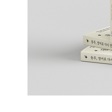
바다 · 76
사과 · 80
고추밭 · 82
이별 · 84
비행기 · 86
종달새 · 88
빗자루 · 90
병아리 · 92
래일은 없다 · 94
그 여자 · 96
장미(薔薇) 병들어 · 98
산림(山林) · 100
명상(暝想) · 104
비둘기 · 106
삶과 죽음 · 108
곡간(谷間) · 112
모란봉(牡丹峯)에서 · 116
장 · 118