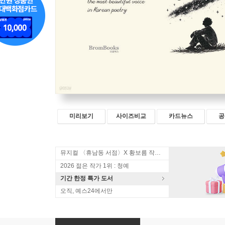
미리보기
사이즈비교
카드뉴스
공
뮤지컬 〈휴남동 서점〉X 황보름 작가 북토크
2026 젊은 작가 1위 : 청예
기간 한정 특가 도서
오직, 예스24에서만