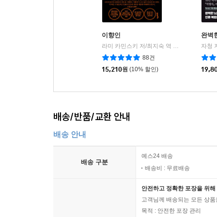
이향인
완벽
라미 카민스키 저/최지숙 역
21세기북스
자청 
|
88건
15,210
원
(10% 할인)
19,8
배송/반품/교환 안내
배송 안내
예스24 배송
배송 구분
배송비 : 무료배송
안전하고 정확한 포장을 위해 
고객님께 배송되는 모든 상품을
목적 : 안전한 포장 관리