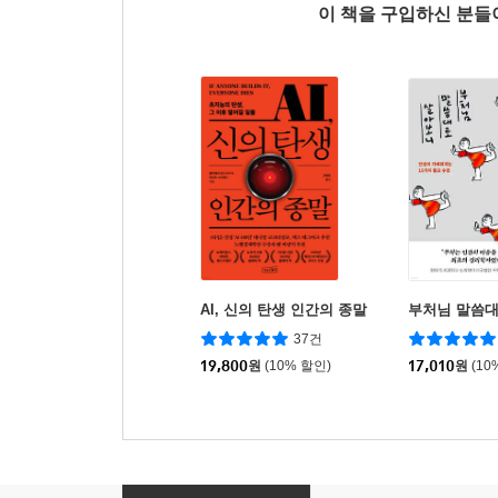
이 책을 구입하신 분
AI, 신의 탄생 인간의 종말
부처님 말씀
37건
19,800
원
(10% 할인)
17,010
원
(10