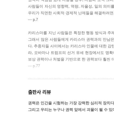
사람들이 자신의 영향력, 역량, 자율성, 일의 의미
우리가 직면한 사회적·경제적 난제들을 해결하려면, 
--- p.7
카리스마를 지닌 사람들은 특정한 행동 방식과 주제
그래서 많은 사람들에게 카리스마 권력과의 만남은 
다. 추종자들 사이에서는 카리스마 인물에 대한 감탄
라, 오바마나 트럼프의 선거 유세 현장에서도 명확
보상 권력이나 처벌을 기반으로 한 권력보다 훨씬 
--- p.77
연구 결과에 따르면, 권력을 소유하는 것 자체만으로
가능성이 있을 때 그 상황을 심리적 위협으로 인식
출판사 리뷰
대해 많은 권력 또는 적은 권력을 가진 사람들의 심
든 빼앗길 수 있는지를 다르게 설정했다. 그 결과
권력은 인간을 시험하는 가장 강력한 심리적 장치다
더 강한 심혈관성 위협 반응을 보였다. 즉, 지속적
그리고 우리는 누구나 권력 앞에서 괴물이 될 수 있
겠다). 반대로 많은 권력을 가진 참가자들은 그 권력