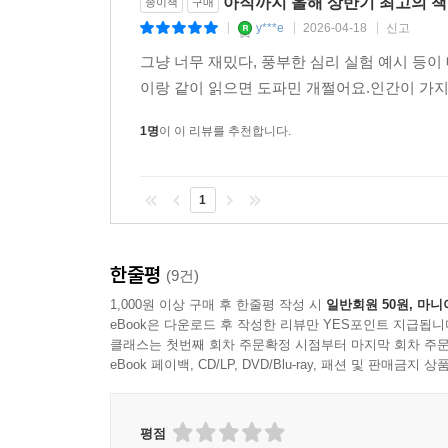
아직까지 올해 상반기 최고의 책
종이책
구매
y***e
2026-04-18
신고
|
|
|
그냥 너무 재밌다, 풍부한 심리 실험 예시 등
이랑 같이 읽으면 도파민 개쩔어요.인간이 가지
1명
이 이 리뷰를 추천합니다.
1
한줄평
(9건)
1,000원 이상 구매 후 한줄평 작성 시
일반회원 50원, 마니
eBook은 다운로드 후 작성한 리뷰만 YES포인트 지급됩니
클래스는 첫번째 회차 주문확정 시점부터 마지막 회차 주문
eBook 페이백, CD/LP, DVD/Blu-ray, 패션 및 판매금
평점