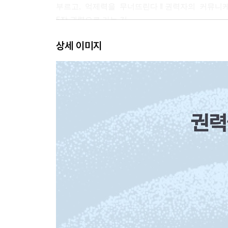
부르고, 억제력을 무너뜨린다 ‖ 권력자의 커뮤니
5장 권력으로 가는 길
자원을 통해 얻을 수 있는 권력 ‖ 리더십의 발
상세 이미지
6장 권력의 구조: 위계는 왜 존재하는가
위계의 장점 ‖ 위계의 단점 ‖ 위계 구조의 가장 
PART 2. 권력은 어떻게 다루어야 하는가
7장 개인을 위한 제안
제안 1: 자신과 권력에 대해 솔직하게 성찰하라 ‖
두려움 때문에 권위적인 권력에 빠지지 마라
8장 조직을 위한 제안
제안 1: 조직도를 ‘권력 지도’로 보완하라 ‖ 제
‖ 제안 4: 조직 내 분산된 권력 구조를 만들라 
9장 사회를 위한 제안
감사의 글