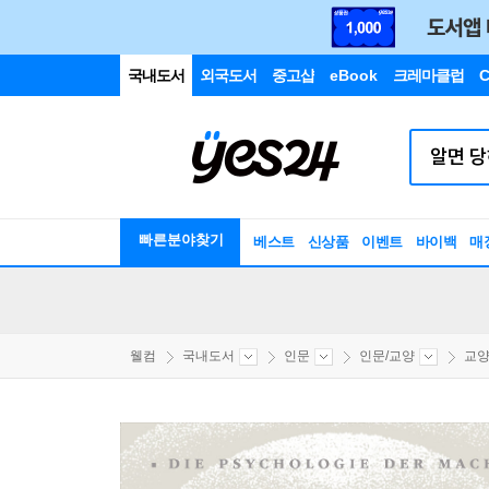
국내도서
외국도서
중고샵
eBook
크레마클럽
C
빠른분야찾기
베스트
신상품
이벤트
바이백
매
웰컴
국내도서
인문
인문/교양
교양