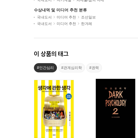
국내도서
자기계발
처세술/삶의 자세
수상내역 및 미디어 추천 분류
국내도서
미디어 추천
조선일보
국내도서
미디어 추천
한겨레
이 상품의 태그
#인간심리
#관계심리학
#권력