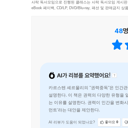
통제 기구가 권력을 잃었다. 결국 복귀한 그의 사
사락 독서모임으로 진행된 클래스는 사락 독서모임 게시판
사람 사이의 관계에서 한쪽이 다른 쪽보다 관계를 유
eBook 페이백, CD/LP, DVD/Blu-ray, 패션 및 판매금
착하는 사람이 더 많은 권력을 갖게 된다. 사회학자 
또한 조직과 회사, 일상적인 인간관계 속에서 권
시했다. 이 이론에 따르면, 인간관계에서는 대체로 한
의사결정 구조, 관계의 미묘한 힘의 균형까지, 권력
람은 이 관계가 끝나도 잃을 것이 적다고 느끼기 때
48
명
데 있다. 이 책은 심리학과 생물학, 특히 다양한
이에서 도 자연스럽게 나타난다.
왜 우리는 특정한 사람을 리더로 받아들이는가, 왜 
--- p.139
과학적으로 답하며 권력의 작동 방식을 해부한다.
“어떤 사람의 진짜 성격을 알고 싶다면, 그에게 권
권력을 없앨 수 없다면, 그 힘을 다르게 사용할 수
은 분명하다. 권력은 인격의 시험대다. 이 시험에
다양한 역할 속에서 말이다. 당신이 남편이든 아내든,
AI가 리뷰를 요약했어요!
《권력 중독》은 단순한 비판에 머무르지 않는다.
용 따위에는 흔들리지 않아’라고 믿는 것은 착각이
개념을 중심으로, 권력이 타인을 억압하는 수단이
그 사람의 성격 탓이라고 단정해버리면서, 정작 자신
카르스텐 셰르물리의 "권력중독"은 인간관
성찰해야 하는가, 조직은 어떻게 권력을 분산해야 
력에 덜 휘둘릴 수는 있다. 하지만 그 영향력으로부
설명한다. 이 책은 권력의 다양한 유형을 
력의 자리는 사람을 쉽 게 무장해제시키고 제어력을
는 이유를 설명한다. 권력이 인간을 변화시
사회심리학자들은 인간관계를 지배하는 두 축으로 
의 핵심이다.
먼트'라는 대안을 제안한다.
부족하다. 권력은 사람을 중독시키고 무너뜨릴 수 
--- p.218
하다. 『권력중독』은 권력에 지배당하지 않고 그것
AI 리뷰가 도움이 되었나요?
좋아요
0
책을 반드시 읽어야 할 이유가 여기에 있다.