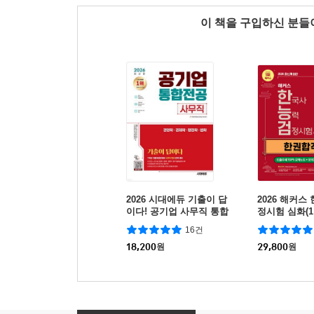
이 책을 구입하신 분
2026 시대에듀 기출이 답
2026 해커
이다! 공기업 사무직 통합
정시험 심화(1 ·
전공(경영학/경제학/행정
능검 한권합격
16건
학/법학)
TOP5 요약노
18,200
원
29,800
원