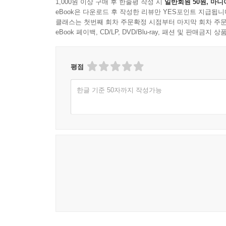
1,000원 이상 구매 후 한줄평 작성 시
일반회원 50원, 마니
eBook은 다운로드 후 작성한 리뷰만 YES포인트 지급됩니
클래스는 첫번째 회차 주문확정 시점부터 마지막 회차 주문
eBook 페이백, CD/LP, DVD/Blu-ray, 패션 및 판매금
평점
한글 기준 50자까지 작성가능