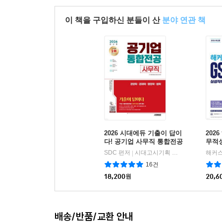
이 책을 구입하신 분들이 산
분야 연관 책
2026 시대에듀 기출이 답이
202
다! 공기업 사무직 통합전공
무적
(경영학/경제학/행정학/법
0회분
SDC 편저
시대고시기획 시대교육
|
학)
16건
18,200
원
20,6
배송/반품/교환 안내