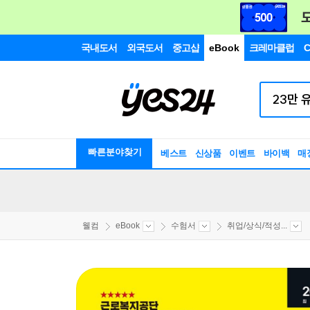
국내도서
외국도서
중고샵
eBook
크레마클럽
C
빠른분야찾기
베스트
신상품
이벤트
바이백
매
웰컴
eBook
수험서
취업/상식/적성...