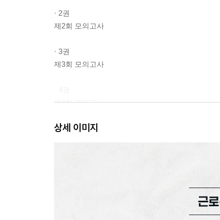
· 2권
제2회 모의고사
· 3권
제3회 모의고사
· 4권
제4회 모의고사
상세 이미지
· 5권
정답 및 해설
OMR 답안카드