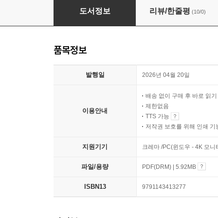
2026 시대에듀 All-New 근로복지공단 NCS&
도서정보
리뷰/한줄평
(10/0)
품목정보
발행일
2026년 04월 20일
배송 없이 구매 후 바로 읽
제한없음
이용안내
TTS 가능
저작권 보호를 위해 인쇄 기
지원기기
크레마 /PC(윈도우 - 4K 모
파일/용량
PDF(DRM) | 5.92MB
ISBN13
9791143413277