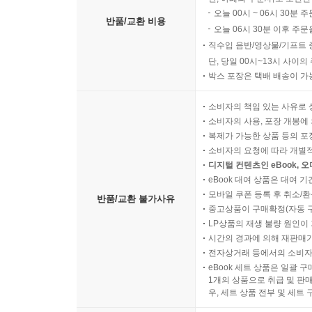
오늘 00시 ~ 06시 30분 
반품/교환 비용
오늘 06시 30분 이후 주문
직수입 음반/영상물/기프트 
단, 당일 00시~13시 사이
박스 포장은 택배 배송이 가
소비자의 책임 있는 사유로 
소비자의 사용, 포장 개봉에 
복제가 가능한 상품 등의 포장을 
소비자의 요청에 따라 개별
디지털 컨텐츠인 eBook, 
eBook 대여 상품은 대여 기
모바일 쿠폰 등록 후 취소/환
반품/교환 불가사유
중고상품이 구매확정(자동 
LP상품의 재생 불량 원인이 기
시간의 경과에 의해 재판매가
전자상거래 등에서의 소비자
eBook 세트 상품은 일괄 
1개의 상품으로 취급 및 판매
우, 세트 상품 전부 및 세트