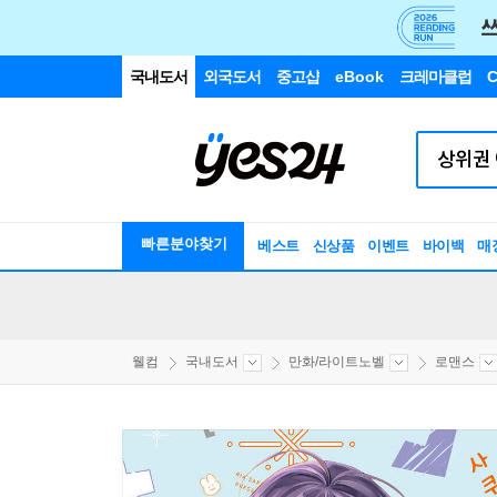
국내도서
외국도서
중고샵
eBook
크레마클럽
C
빠른분야찾기
베스트
신상품
이벤트
바이백
매
웰컴
국내도서
만화/라이트노벨
로맨스