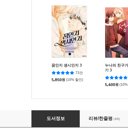
꿈인지 생시인지 3
누나의 친구가
기 3
73건
5,850
원
(10% 할인)
5,400
원
(10%
갸루와 우등생 남자가 입시 학원에서 사랑하는 이
도서정보
리뷰/한줄평
(4/6)