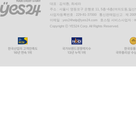
대표 : 김석환, 최세라
주소 : 서울시 영등포구 은행로 11, 5층~6층(여의도동,일신
사업자등록번호 : 229-81-37000 통신판매업신고 : 제 200
이메일 : yes24help@yes24.com 호스팅 서비스사업자 :
Copyright ⓒ YES24 Corp. All Rights Reserved.