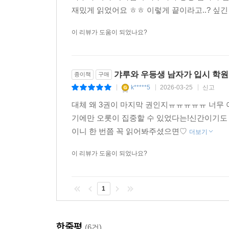
재밌게 읽었어요 ㅎㅎ 이렇게 끝이라고..? 싶긴
이 리뷰가 도움이 되었나요?
갸루와 우등생 남자가 입시 학원
종이책
구매
k*****5
2026-03-25
신고
|
|
|
대체 왜 3권이 마지막 권인지ㅠㅠㅠㅠㅠ 너무 
기에만 오롯이 집중할 수 있었다는!신간이기도 
이니 한 번쯤 꼭 읽어봐주셨으면♡
더보기
이 리뷰가 도움이 되었나요?
1
한줄평
(6건)