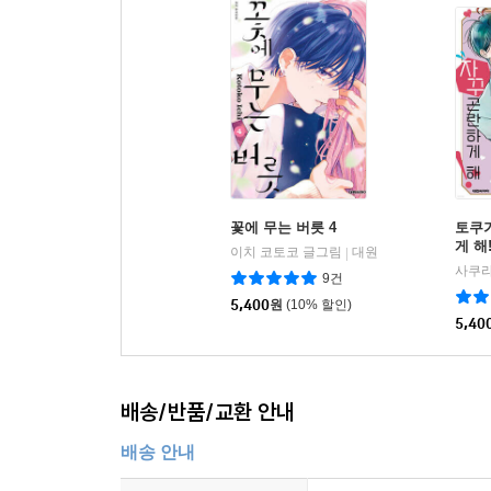
꽃에 무는 버릇 4
토쿠
게 해!
이치 코토코 글그림
대원
|
사쿠라
9건
5,400
원
(10% 할인)
5,40
배송/반품/교환 안내
배송 안내