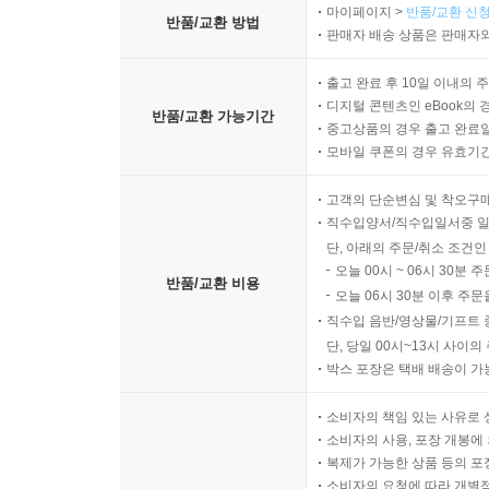
마이페이지 >
반품/교환 신청
반품/교환 방법
판매자 배송 상품은 판매자와
출고 완료 후 10일 이내의 
디지털 콘텐츠인 eBook의 
반품/교환 가능기간
중고상품의 경우 출고 완료일
모바일 쿠폰의 경우 유효기간(
고객의 단순변심 및 착오구
직수입양서/직수입일서중 일
단, 아래의 주문/취소 조건인
오늘 00시 ~ 06시 30분 
반품/교환 비용
오늘 06시 30분 이후 주문
직수입 음반/영상물/기프트 
단, 당일 00시~13시 사이
박스 포장은 택배 배송이 가
소비자의 책임 있는 사유로 
소비자의 사용, 포장 개봉에 
복제가 가능한 상품 등의 포장을 
소비자의 요청에 따라 개별