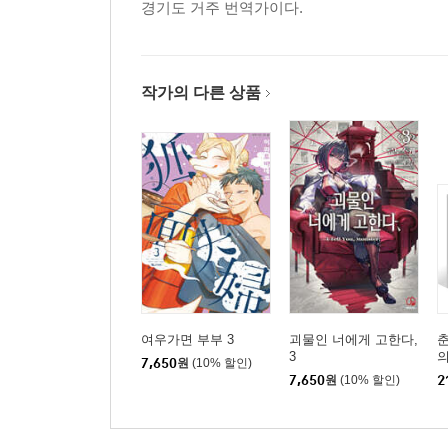
경기도 거주 번역가이다.
작가의 다른 상품
여우가면 부부 3
괴물인 너에게 고한다,
3
의
7,650
원
(10% 할인)
7,650
원
(10% 할인)
2