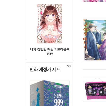
너와 장밋빛 매일 3 트리플특
전판
3
/5
만화 재정가 세트