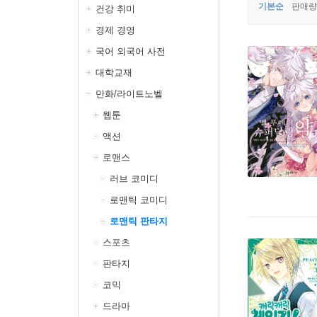
기본순
판매량
건강 취미
경제 경영
국어 외국어 사전
대학교재
만화/라이트노벨
웹툰
액션
로맨스
러브 코미디
로맨틱 코미디
로맨틱 판타지
스포츠
판타지
코믹
드라마