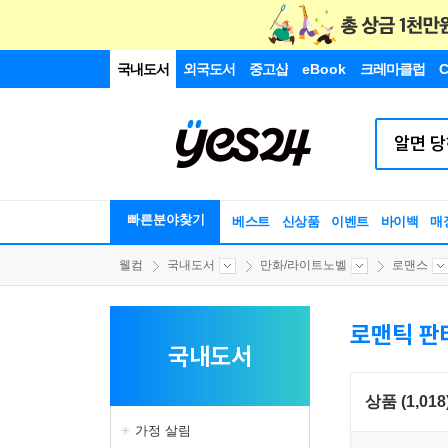
국내도서
외국도서
중고샵
eBook
크레마클럽
C
빠른분야찾기
베스트
신상품
이벤트
바이백
매
웰컴
국내도서
만화/라이트노벨
로맨스
로맨틱 판
국내도서
상품 (1,018
가정 살림