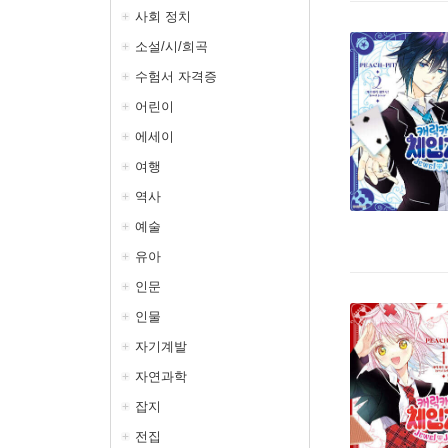
사회 정치
소설/시/희곡
수험서 자격증
어린이
에세이
여행
역사
예술
유아
인문
인물
자기계발
자연과학
잡지
전집