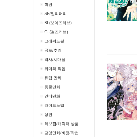
학원
SF/밀리터리
BL(보이즈러브)
GL(걸즈러브)
그래픽노블
공포/추리
역사/시대물
취미와 직업
유럽 만화
동물만화
인디만화
라이트노벨
성인
화보집/캐릭터 상품
교양만화/비평/작법