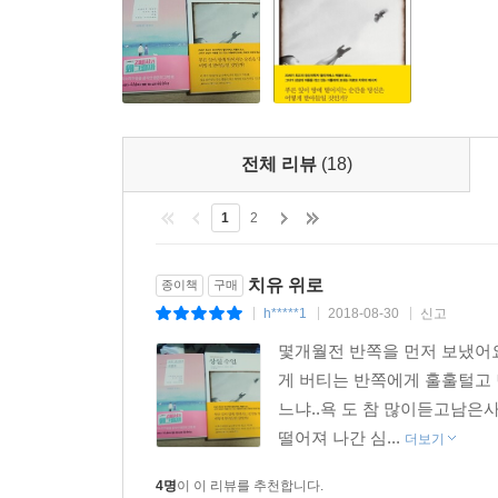
상실을 막을 수 없었던 스스로에 대한 분노, 혼자만
하는 죄책감, 사랑하는 이 대신 자신을 죽게 해달
울음이 터져 나온다.
이 책에서 상실은 극복될 수 없고 고통은 사라지
주위 사람들로부터 고립되는 시간을 잘 지켜봐줘야
깊은 상실이라는 것. 슬픔을 통과하지 않으면 영혼과
전체 리뷰
(18)
꿈을 통해 떠나간 이는 여전히 함께 하고 있고, 
1
2
등은 지극히 정상적인 현상이며 상실의 아픔을 지
추모하는 시간이므로 애통할 기회를 놓치지 말 것, 사
치유 위로
종이책
구매
것들에 대한 수만 가지 감정들을 충분히 느끼고 
h*****1
2018-08-30
신고
|
|
|
대해서는 미처 깨닫지 못하는 오류를 범하지 말 것.
몇개월전 반쪽을 먼저 보냈어
때 편지를 쓰면 큰 위로와 위안을 얻고 고통과 치
게 버티는 반쪽에게 훌훌털고
기일이나 특별한 기념일은 고인을 기억하는 모임을
느냐..욕 도 참 많이듣고남
자신을 돌볼 휴식과 회복의 시간이 필요한데 이때 가
떨어져 나간 심...
일은 어떤 것도 행하지 말라는 것이다.
더보기
4명
이 이 리뷰를 추천합니다.
사랑하는 이의 상실로 받게 된 보상금을 쓸 때 느