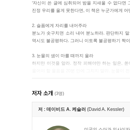
‘자신이 쓴 글에 심취되어 밤을 지새울 수 없다면 
진정 우리를 울게 못한다면, 이 책은 누군가에게 어떤
2. 슬픔에게 자리를 내어주라
분노가 솟구치면 소리 내어 분노하라. 판단하지 말고
역시도 불공평하다. 그러니 이토록 불공평하기 짝이 
3. 눈물의 샘이 마를 때까지 울라
하지만 이것을 알라. 정작 피해야만 하는 일은, 
울어야 할 울음을 20분 만에 그치지 말라. 눈물이 
4. 떠나간 이가 해왔던 것, 그것을 하라
저자 소개
사랑하는 이가 떠나고, 당신이 ‘남겨졌다’는 것에 
(3명)
얘기해주겠지만, 한 가지 확실한 것만은 있다. 당신들
저 :
데이비드 A. 케슬러
(David A. Kessler)
5. 사랑을 위해 사랑할 권리를 내려놓으라
착하고 바르게 살면 그 대가로 고통 받지 않고 살 
미국의 소아과 의사이자 변