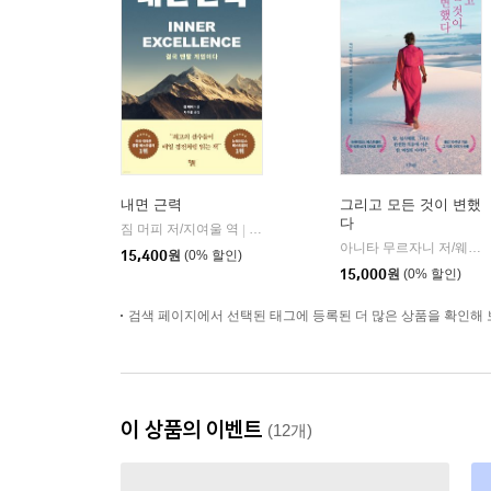
내면 근력
그리고 모든 것이 변했
다
짐 머피 저/지여울 역
윌북(willbook)
|
아니타 무르자니 저/웨인 다이어 서문/황근하 역
15,400
원
(0% 할인)
15,000
원
(0% 할인)
검색 페이지에서 선택된 태그에 등록된 더 많은 상품을 확인해 
이 상품의 이벤트
(12개)