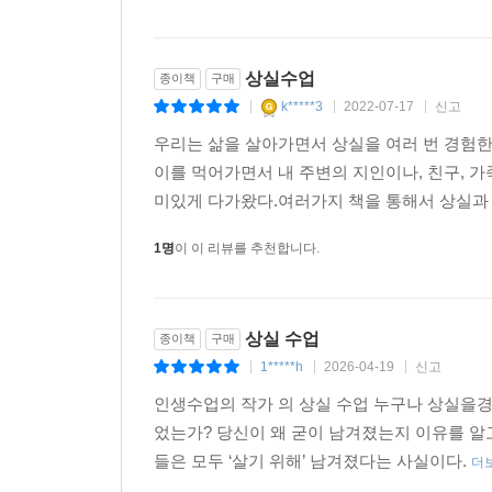
허망한 마음과 상처를 치유받고자 하는 행위임으
기념일을 보내야 하는 괴로움, 사랑하는 이의 일
상실수업
종이책
구매
모습들은 상실의 깊은 상처를 어떻게 바라보고 극
k*****3
2022-07-17
신고
|
|
|
치유와 희망을 준다.
우리는 삶을 살아가면서 상실을 여러 번 경험한
슬픔과 애도의 힘이 우리를 치유하고,
이를 먹어가면서 내 주변의 지인이나, 친구, 
잃었던 그 사람과 함께 삶을 살아갈 수 있게 한다.
미있게 다가왔다.여러가지 책을 통해서 상실과 애도
그것이 바로 슬픔의 은총이며, 슬픔의 기적이다
1명
이 이 리뷰를 추천합니다.
충분히 슬퍼하라. 그러면 기적 같은 변화가 일어날 
망연자실한 상실 앞에 우리는 한없이 자신을 탓하
상실 수업
종이책
구매
않았더라면? 여행을 가지 않았더라면? 그가 
1*****h
2026-04-19
신고
가져주었더라면? 이제는 너무나 늦어버린 시간임에도
|
|
|
후회하고, 미워할 만큼 자신을 미워하다가, 쓰러질 
인생수업의 작가 의 상실 수업 누구나 상실을경
20분 만에 그치지 말 것, 눈물이 전부 빠져나오게 
었는가? 당신이 왜 굳이 남겨졌는지 이유를 알고
채 몸속과 영혼 안에 자리 잡고 있으니 통곡의 눈물
들은 모두 ‘살기 위해’ 남겨졌다는 사실이다.
더
완벽하고 후회 없이 산다는 것은 불가능하니 자기 