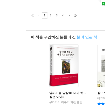
1
2
3
4
이 책을 구입하신 분들이 산
분야 연관 책
달리기를 말할 때 내가 하고
삶으
싶은 이야기
무라카미 하루키 저/임홍빈 역
문학사상
|