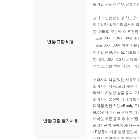
모바일 쿠폰의 경우 유효기간(
고객의 단순변심 및 착오구
직수입양서/직수입일서중 일
단, 아래의 주문/취소 조건인
오늘 00시 ~ 06시 30분 
반품/교환 비용
오늘 06시 30분 이후 주문
직수입 음반/영상물/기프트 
단, 당일 00시~13시 사이
박스 포장은 택배 배송이 가
소비자의 책임 있는 사유로 
소비자의 사용, 포장 개봉에 
복제가 가능한 상품 등의 포장을 
소비자의 요청에 따라 개별
디지털 컨텐츠인 eBook, 
eBook 대여 상품은 대여 기
모바일 쿠폰 등록 후 취소/환
반품/교환 불가사유
중고상품이 구매확정(자동 
LP상품의 재생 불량 원인이 기
시간의 경과에 의해 재판매가