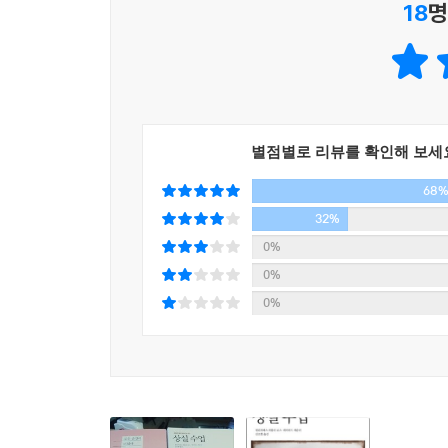
18
명
상실을 겪고 있는 많은 이들에게 공감과 치유의 메
〈상실 수업〉은 사랑하는 이를 떠나보내 슬픔에 
외상후 스트레스 장애 등 다양한 사례를 통해 상실
〈상실 수업〉은 상실이 충격과 고통과 눈물만으로 설
별점별로 리뷰를 확인해 보세
타협, 절망, 수용 등의 단계적인 심리와 복잡한 감
68
질병뿐 아니라 사고, 범죄, 테러, 자살, 자연재해, 
32%
특히 재난으로 사랑하는 가족을 잃은 이들은 심각한 
0%
재난들은 대형 사상과 인명 피해 그리고 광범위한
0%
유대관계를 맺게 해준다. 생존자들은 슬픔과 애통
0%
인위적이고 고의적으로 야기되었다면 사랑한 이를 
사회의 슬픔이 하나로 결합된다. 인간 경험의 정
겪는데, PTSD는 정신적 쇼크로 극도의 흥분과 
전문적인 치료가 필요하다.