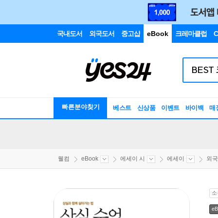
국내도서
외국도서
중고샵
eBook
크레마클럽
C
빠른분야찾기
베스트
신상품
이벤트
바이백
매
웰컴
eBook
에세이 시
에세이
외국
소
eB