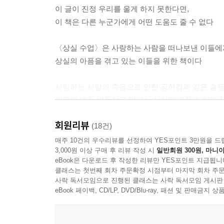
이 글이 진정 우리를 울게 하지 못한다면,
이 책은 다른 누군가에게 어떤 도움도 줄 수 없다
〈상실 수업〉은 사랑하는 사람을 떠나보낸 이들에
상실의 아픔을 겪고 있는 이들을 위한 책이다
사랑하는 사람의 죽음으로 인한 공허감과 깊은 슬픔은
이들에 대한 비통함을 안고서 상실의 고통과 함께 
〈상실 수업〉은 사랑하는 사람을 떠나보낸 이들에게
회원리뷰
수용’의 단계를 거쳐 정신적 심리적 상처를 치유하
(18건)
〈상실 수업〉은 상실의 비탄과 고통을 경험해보지 
매주 10건의 우수리뷰를 선정하여 YES포인트 3만원을 드
3,000원 이상 구매 후 리뷰 작성 시
일반회원 300원, 마니아
아픔을 체험한 이들이 일상에서 부딪치는 슬픔과 고
eBook은 다운로드 후 작성한 리뷰만 YES포인트 지급됩니
사랑하는 이를 떠나보내야 하는 상실의 현실은 깊은
클래스는 첫번째 회차 주문확정 시점부터 마지막 회차 주문
이력과 경험으로 ‘철저한 실제 사례를 통해 상실의 
사락 독서모임으로 진행된 클래스는 사락 독서모임 게시판
남겨진 이들의 슬픔과 허무를 통틀어 ‘상실’로 일
eBook 페이백, CD/LP, DVD/Blu-ray, 패션 및 판매금
정신의학, 죽음 연구의 대가다운 학문적 이해와 관
〈상실 수업〉은 사랑하는 이를 잃은 슬픔과 분노