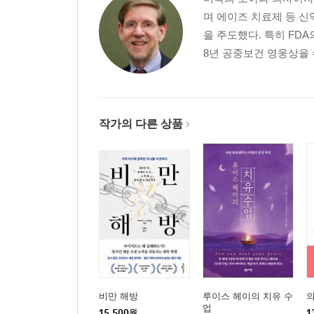
조용히 내려놓을 줄 알아야 한다는 것, 그러니 인생
며 에이즈 치료제 등 신
을 주도했다. 특히 FD
6. 몸이 요구하는 대로 다 들어주라
8년 공중보건 영웅상을 수상
이제 됐다. 그만 하면 됐다. 이제 당신에겐 오로
상태에 빠져 있는지 눈여겨볼 일이다. 몸의 속도를 
7. 슬픔에 '종결'은 없다는 것을 알라
작가의 다른 상품
수시로 그와 관련된 기념일이 돌아올 때마다, 그간 
하든지 그 안에는 늘상 슬픔이 웅크린 채 숨어 있지
8. 상실의 밑바닥까지 발을 디뎌보라
슬픔은 밖으로 표현되어야 한다. 고통과 슬픔은 
한심하게 지내고 있으며, 얼마나 독하게 잘 참아내고
9. 신의 이해를 구하지 마라
집에 조금만 더 일찍 도착했더라면? 아이들이 그 
받았더라면? 그러나 다시 한 번 묻자. ‘푸른 잎이 
비만 해방
루이스 헤이의 치유 수
업
15,500
원
1