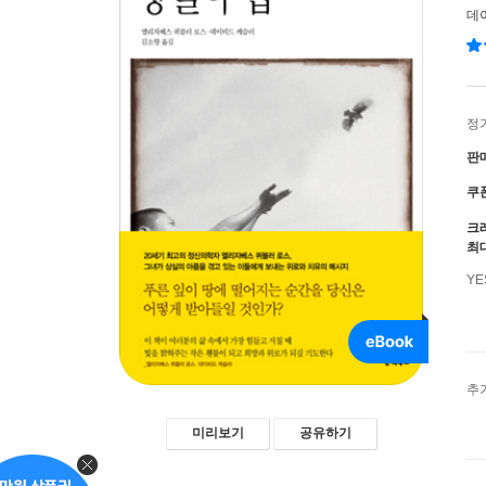
데
정
판
쿠
크
최
Y
추
미리보기
공유하기