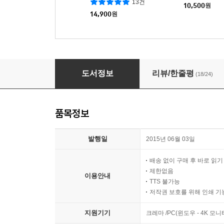
13건
10,500
원
14,900
원
상실 수업
도서정보
리뷰/한줄평
(18/24)
품목정보
발행일
2015년 06월 03일
배송 없이 구매 후 바로 읽
제한없음
이용안내
TTS 불가능
저작권 보호를 위해 인쇄 기
지원기기
크레마 /PC(윈도우 - 4K 모