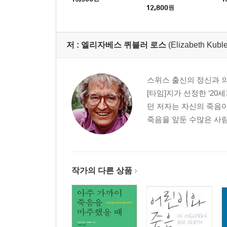
12,800
원
10. '상실'은 가장 큰 인생 수업
당신이 살아가면서 무언가 잃어갈 것들에 대해 정
것이다. 그러니 상실이란 ‘모두 끝났다’의 의미가 아
저 :
엘리자베스 퀴블러 로스
(Elizabeth Kubl
엘리자베스 퀴블러 로스?내 삶의 일부가 되어버린 
데이비드 케슬러 ?상실과 함께 사는 법을 배우다
스위스 출신의 정신과 의
옮긴이의 말 ? 삶이라는 학교에서 배우는 상실 수업
[타임]지가 선정한 ‘20
던 저자는 자신의 죽음
죽음을 앞둔 수많은 사람
작가의 다른 상품