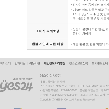
전자상거래 등에서의 소비자
eBook 세트 상품은 일괄 
1개의 상품으로 취급 및 판매
우, 세트 상품 전부 및 세트
상품의 불량에 의한 반품, 교
소비자 피해보상
준하여 처리됨
환불 지연에 따른 배상
대금 환불 및 환불 지연에 
회사소개
인재채용
이용약관
개인정보처리방침
청소년보호정책
도서홍보안내
대표 : 김석환, 최세라
주소 : 서울시 영등포구 은행로 11, 5층~6층(여의도동,일신
사업자등록번호 : 229-81-37000 통신판매업신고 : 제 200
이메일 : yes24help@yes24.com 호스팅 서비스사업자 :
Copyright ⓒ YES24 Corp. All Rights Reserved.