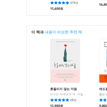
479건
16,8
11,600
원
이 책과
내용이 비슷한 추천 책
흔들리지 않는 마음
애도일
비수민 저/주은주 역
마일스톤
롤랑 
|
28건
11,900
원
9,80