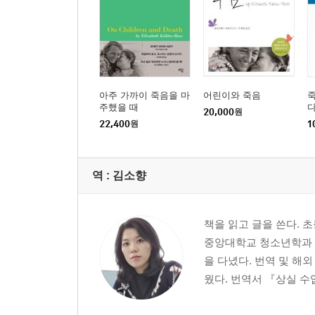
아주 가까이 죽음을 마
어린이와 죽음
주했을 때
20,000
원
22,400
원
1
역 :
김소향
책을 읽고 글을 쓴다. 
중앙대학교 청소년학과 
을 다녔다. 번역 및 해
웠다. 번역서 『상실 수