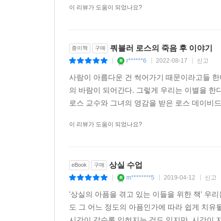
이 리뷰가 도움이 되었나요?
많은 시간이 필요하고 그 시점은 모두 다르고 사랑
한다는 것이다.
20세기 최고의 정신의학자 엘리자베스 퀴블러 로스
쿼블러 로스의 죽음 후 이야기
종이책
구매
그녀가 죽음 직전에 완성시킨 마지막 저서 〈상실 
r******6
2022-08-17
신고
|
|
|
사람이 아름다운 건 썩어가기 때문이라고들 한
중풍으로 9년간 마비된 몸으로 힘겹게 살아온 저자
의 바람이 되어간다. 그렇게 우리는 이별을 한
손수 연구해왔던 죽음과 남겨짐에 대한 정신적 실천
로스 교수와 그녀의 영감을 받은 로스 데이비드
그녀는 사랑하는 이를 떠나보내 슬픔에 잠긴 이들에게
너무 애쓰지 말라는 것, 그러면서도 사랑하는 이를 
이 리뷰가 도움이 되었나요?
수 없는 수만 가지의 감정을 ‘제발 부인하지 말고 
끊임없이 무언가를 잃어가는 반복 속에 결국 완성되는
계속되는 삶’의 증거로 다가 올 것이다. 펼처보기
상실 수업
eBook
구매
m********5
2019-04-12
신고
|
|
|
'상실의 아픔을 겪고 있는 이들을 위한 책' 우
도 그 어느 정도의 아픔인가에 따라 쉽게 치유될
시간이 갈수록 잊혀지는 것도 있지만, 시간이 지