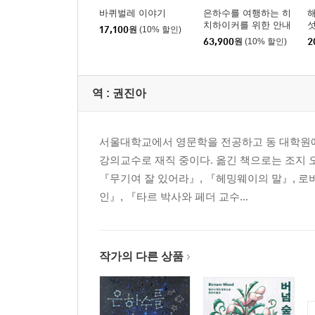
바퀴벌레 이야기
은하수를 여행하는 히
치하이커를 위한 안내
섯
17,100
원
(10% 할인)
서 합본
63,900
원
(10% 할인)
2
역 :
권진아
서울대학교에서 영문학을 전공하고 동 대학원에
강의교수로 재직 중이다. 옮긴 책으로는 조지 
『무기여 잘 있어라』, 『헤밍웨이의 말』, 로
인』, 『타르 박사와 페더 교수...
작가의 다른 상품