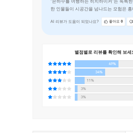
"은하수를 여행하는 히치하이커"는 독특한 
한 인물들이 시공간을 넘나드는 모험은 흥
단, 이 책이 질문을 던지는 방식은 심각하지도,
이 작품은 과학 소설의 경계를 넘나들며
무심한 듯, 사소한 농담을 하듯, 불쑥 끼어들거나 
근원에 대한 성찰이 담겨 있으며, 인간의 탐욕과 어
AI 리뷰가 도움이 되었나요?
좋아요
0
은하계 이곳저곳에서 저마다의 방식으로 살아가고 
살아가는 원숭이의 후예들은 어떤 해답을 찾을 수
충고할 법도 하지만, 이 책에 스며 있는 진지한 성
별점별로 리뷰를 확인해 보세
히치하이커가 되어 은하수를 여행하는 특별한 경험 
49%
〈안내서에 대한 안내〉
34%
라디오 드라마로 시작해 텔레비전 드라마, 음반, 컴
11%
숨은 역사. 작가가 직접 들려주는, 지구 행성을 떠나
3%
은하수를 여행하는 히치하이커를 위한 안내서
3%
우주인들의 초공간 우회로 건설 때문에 지구라는 
프리펙트와 함께 머리가 둘 달린 전 은하계 대통령
특별한 시공간 여행에 어떤 일들이 펼쳐질까?