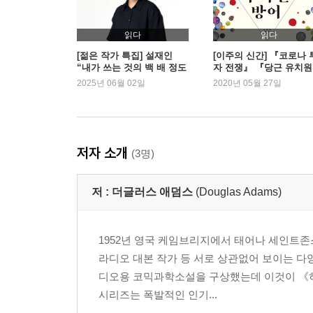
읽다
읽다
[젊은 작가 특집] 설재인
[이주의 신간] 『코로나 
“내가 쓰는 것의 백 배 정도
자 전쟁』 『당근 유치
되는 분량을 먼저 읽을 것”​
외
2025년 06월 02일
2020년 05월 27일
저자 소개
(3명)
저 :
더글러스 애덤스
(Douglas Adams)
1952년 영국 케임브리지에서 태어나 세인트존스
라디오 대본 작가 등 서로 상관없어 보이는 다
디오용 코믹과학소설을 구상했는데 이것이 《히
시리즈는 폭발적인 인기...