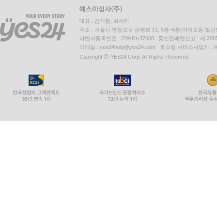
대표 : 김석환, 최세라
주소 : 서울시 영등포구 은행로 11, 5층~6층(여의도동,일신
사업자등록번호 : 229-81-37000 통신판매업신고 : 제 200
이메일 : yes24help@yes24.com 호스팅 서비스사업자 :
Copyright ⓒ YES24 Corp. All Rights Reserved.