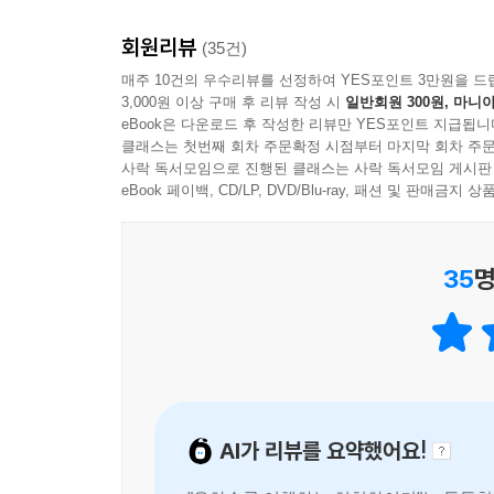
지구 파괴 직전에 극적으로 탈출한 아서 덴트는 친구
이동하기도 하는 초고속 항해의 여정에서 아서 일행
회원리뷰
(35건)
펼치는 사람들을 비롯, 각자 별난 개성을 자랑하
매주 10건의 우수리뷰를 선정하여 YES포인트 3만원을 드
우울증과 편집증에 시달리는 로봇 마빈, 몸과 정신이
3,000원 이상 구매 후 리뷰 작성 시
일반회원 300원, 마니아
eBook은 다운로드 후 작성한 리뷰만 YES포인트 지급됩니
사고로 불멸의 생명을 얻고 온 우주의 사람들을 
클래스는 첫번째 회차 주문확정 시점부터 마지막 회차 주문
상을 받은 경력을 추억하며 우주 종말의 위기를 
사락 독서모임으로 진행된 클래스는 사락 독서모임 게시판
eBook 페이백, CD/LP, DVD/Blu-ray, 패션 및 판매금
그 밖에도 특별하기 짝이 없는 무수한 인물들과 무
오가며 펼쳐진다. 독자들이 할 일은 지나가는 우
것뿐이다.
35
명
무심한 듯 사소한 듯, 심오하고 철학적인 거대한 농
이 기발하고 우스운 이야기는 그럼에도 불구하고 
삶과 우주의 근원적 의미를 묻는 질문들과 인간과 
궁극적인 의미는 무엇인가? 우리에게 익숙한 도덕
AI가 리뷰를 요약했어요!
아름다운 세상을 만들 수 있는가?