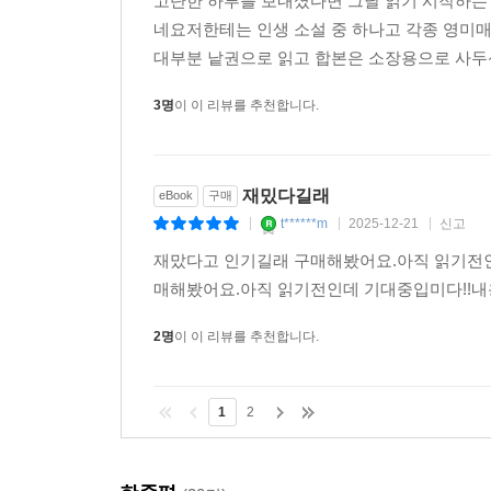
고단한 하루를 보내셨다면 그날 읽기 시작하는 
네요저한테는 인생 소설 중 하나고 각종 영미
대부분 낱권으로 읽고 합본은 소장용으로 사두신
3명
이 이 리뷰를 추천합니다.
재밌다길래
eBook
구매
t******m
2025-12-21
신고
|
|
|
재맜다고 인기길래 구매해봤어요.아직 읽기전인
매해봤어요.아직 읽기전인데 기대중입미다!!내용
2명
이 이 리뷰를 추천합니다.
1
2