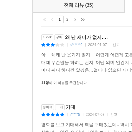
〈우주의 끝에 있는 레스토랑〉
전체 리뷰
(35)
우주가 끝나는 순간으로 쏘아올려져 부서진 행성의
우주의 모든 피조물들이 폭발하는 광경을 지켜보며 
1
2
〈삶, 우주 그리고 모든 것〉
왜 난 재미가 없지….
eBook
구매
선사 시대 지구의 동굴 속에서 턱수염에 토끼뼈를
s******9
2024-01-07
신고
저지해야 한다. 그들은 과연 우주를 구할 수 있을까?
|
|
|
아… 왜케 난 웃기지 않지… 어렵게 어렵게 
〈안녕히, 그리고 물고기는 고마웠어요〉
대체 무슨말을 하려는 건지, 어떤 의미 인건지…
지구가 파괴되기 바로 직전에, 작은 카페에 앉아
이니 뭐니 하니깐 알겠음…얼마나 읽으면 재미있
그녀의 이야기다. 지구가 다시 살아난 대신 사라진 
11명
이 이 리뷰를 추천합니다.
젊은 자포드 안전하게 처리하다
모종의 비밀을 싣고 블랙홀로 향하던 ‘완벽하게 안
시리우스 사이버네틱스 주식회사가 디자인한 주문용
기대
종이책
구매
〈대체로 무해함〉
i*****5
2024-07-07
신고
|
|
|
아서 덴트는 다시 한번 지구로 돌아오려다 샌드위