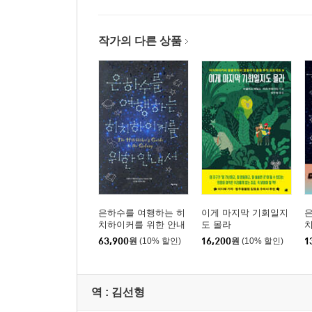
작가의 다른 상품
은하수를 여행하는 히
이게 마지막 기회일지
치하이커를 위한 안내
도 몰라
서 합본
서
63,900
원
(10% 할인)
16,200
원
(10% 할인)
1
역 :
김선형