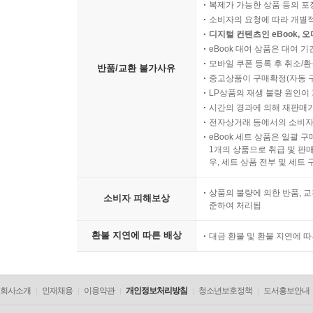
소비자의 사용, 포장 개봉에 
복제가 가능한 상품 등의 포장을 
소비자의 요청에 따라 개별
디지털 컨텐츠인 eBook, 
eBook 대여 상품은 대여 기
모바일 쿠폰 등록 후 취소/환
반품/교환 불가사유
중고상품이 구매확정(자동 
LP상품의 재생 불량 원인이 기
시간의 경과에 의해 재판매가
전자상거래 등에서의 소비자
eBook 세트 상품은 일괄 
1개의 상품으로 취급 및 판매
우, 세트 상품 전부 및 세트
상품의 불량에 의한 반품, 교
소비자 피해보상
준하여 처리됨
환불 지연에 따른 배상
대금 환불 및 환불 지연에 
회사소개
인재채용
이용약관
개인정보처리방침
청소년보호정책
도서홍보안내