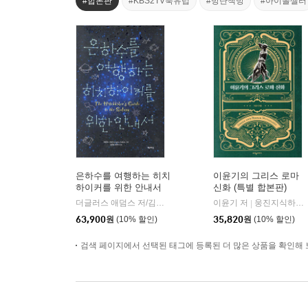
#합본판
#KBS2TV북유럽
#방탄책방
#아이돌셀러
은하수를 여행하는 히치
이윤기의 그리스 로마
하이커를 위한 안내서
신화 (특별 합본판)
합본
더글러스 애덤스 저/김선형,권진아 공역
이윤기 저
책세상
웅진지식하우스
|
|
63,900
원
(10% 할인)
35,820
원
(10% 할인)
검색 페이지에서 선택된 태그에 등록된 더 많은 상품을 확인해 