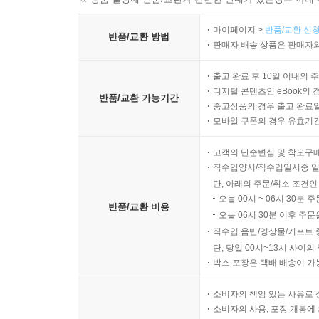
※ 상품 설명에 반품/교환과 관련한 안내가 있는경우 아래 
마이페이지 >
반품/교환 신청
반품/교환 방법
판매자 배송 상품은 판매자와
출고 완료 후 10일 이내의 
디지털 콘텐츠인 eBook의 
반품/교환 가능기간
중고상품의 경우 출고 완료일
모바일 쿠폰의 경우 유효기간(
고객의 단순변심 및 착오구
직수입양서/직수입일서중 일
단, 아래의 주문/취소 조건인
오늘 00시 ~ 06시 30분 
반품/교환 비용
오늘 06시 30분 이후 주문
직수입 음반/영상물/기프트 
단, 당일 00시~13시 사이
박스 포장은 택배 배송이 가
소비자의 책임 있는 사유로 