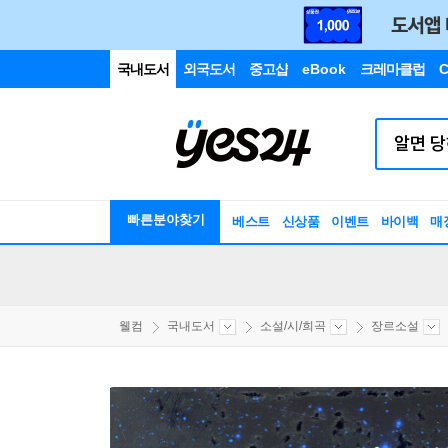
국내도서
외국도서
중고샵
eBook
크레마클럽
C
빠른분야찾기
베스트
신상품
이벤트
바이백
매
웰컴
국내도서
소설/시/희곡
장르소설