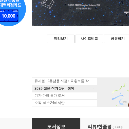
미리보기
사이즈비교
공유하기
뮤지컬 〈휴남동 서점〉X 황보름 작가 북토크
2026 젊은 작가 1위 : 청예
기간 한정 특가 도서
오직, 예스24에서만
은하수를 여행하는 히치하이커를 위한 안내서 
도서정보
리뷰/한줄평
(35/30)