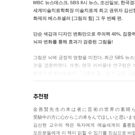
MBC 뉴스데스크, SBS 8시 뉴스, 조선일보, 한국경
세계미술치료학회장 미술치료계 최고 권위자 김선
화제의 베스트셀러 [그림의 힘] 그 두 번째 편.
단순 색감과 디자인 변화만으로 주의력 40%, 집중력 
뇌파 변화를 통해 효과가 검증된 그림들!
그림은 뇌에 긍정적 영향을 미친다. 최근 SBS 뉴
것을 검증하였다. 또한, 영국 리버풀대 연구팀은
화제가 된 베스트셀러 『그림의 힘』은 이 같은 그림
20년간의 연구와 임상실험,
추천평
시험 준비생을 위해 엄선된 명화들이 선사하는 최적
金善賢先生の本は者に芸術の世界の素晴
또 다른 명성을 이어가는 『그림의 힘 2』는 수험,
受驗中の方に心からこの本をんでほしいと思いま
그림들을 엄선한 ‘전 세계 최초의 책’이다. 미술
김선현 교수의 책은 독자에게 예술세계의 훌륭함
있다고 말한다. 평소에 공부를 하고, 시험을 준비
모든분들에게 이 책이 읽힐 수 있기를 진심으로 바