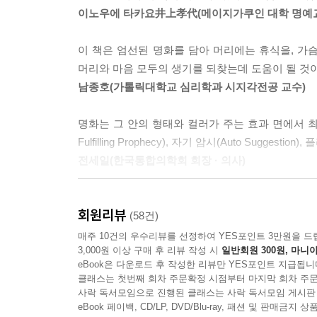
소개된 그림들은 지난 20여 년간의 연구와 임상 현
이노우에 타카요井上孝代(메이지가쿠인 대학 명예교
필요한 모든 요소요소들을 배려한다. 힘든 마음에 대
높여준다. 무엇보다 크게 시간을 뺏길 일 없이 필
이 책은 엄선된 명화를 담아 머리에는 휴식을, 가
머리와 마음 모두의 생기를 되찾는데 도움이 될 것이
“시험 잘 봐” 라는 말 보다…
남종호(가톨릭대학교 심리학과 시지각전공 교수)
합격을 완성하는 최고의 그림 선물!
[그림의 힘 2]는 시험을 준비하고 있는 당신을 응원
명화는 그 안의 형태와 컬러가 주는 효과 면에서 최
Fulfilling Prophecy), 자기 암시(Auto Sugg
시중에는 지식을 채우는 수험서가 대부분으로, 정
전세일(한국통합의학회 회장 · 의사)
경우가 많았다. 『그림의 힘 2』는 내 상황과 
합격을 위한 긍정 에너지로 바꿔간다. 시험은 나 자
수험생이라는 대상층을 정확히 고려한, 따뜻한 의
있는 최고의 선물이 될 것이다. 『그림의 힘 2』를
회원리뷰
저로서는 마음의 안정과 집중이 필요한 세상 모든 
(58건)
설민석(한국사 강사, 태건에듀 대표이사)
매주 10건의 우수리뷰를 선정하여 YES포인트 3만원을 드
3,000원 이상 구매 후 리뷰 작성 시
일반회원 300원, 마니아
eBook은 다운로드 후 작성한 리뷰만 YES포인트 지급됩니
성경에 “자기의 마음을 다스리는 자는 성을 빼앗는
클래스는 첫번째 회차 주문확정 시점부터 마지막 회차 주문
것이 중요한데, 이를 위해서는 반드시 자신의 마음
사락 독서모임으로 진행된 클래스는 사락 독서모임 게시판
마음을 다스릴 수 있었을 것이며, 시험도 더 수
eBook 페이백, CD/LP, DVD/Blu-ray, 패션 및 판매금