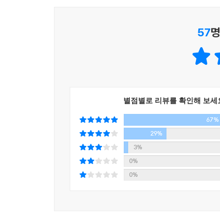
자신의 마음을 다스려 인생을 승리하고자 하는 직
황대희(사법고시 합격자, 법무법인 화우 변호사)
57
명
최상의 실력을 끌어올려준 그림에게 고맙다. 덕분에
컨디션으로 문제를 풀어나갈 수 있었다.
박수지(TOEIC 만점자)
방송을 준비하다보면 수험생 못잖게 그들을 지켜보
별점별로 리뷰를 확인해 보세
것만으로 따뜻한 응원이 전해지지 않을까요? 그림의
67%
임동현(EBS 학교교육본부 수능교육부 제작PD)
29%
SSAT도 어렵지만 나한테는 면접이 훨씬 어려웠
3%
북돋우려고 노력했다. 취업 성공 후 새로운 환경에 
0%
신규진(삼성전자 공채 합격자)
0%
공부머리는 좋은데 산만하다는 얘기를 많이 들었고
지금까지도 나한텐 공부하는 분위기를 잡는 데 그림의