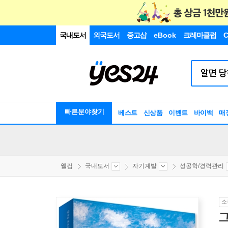
국내도서
외국도서
중고샵
eBook
크레마클럽
C
빠른분야찾기
베스트
신상품
이벤트
바이백
매
웰컴
국내도서
자기계발
성공학/경력관리
소
그