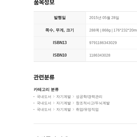
품목정보
발행일
2015년 05월 28일
쪽수, 무게, 크기
288쪽 | 868g | 176*232*20
ISBN13
9791186343029
ISBN10
1186343028
관련분류
카테고리 분류
국내도서
자기계발
성공학/경력관리
국내도서
자기계발
창조적사고/두뇌계발
국내도서
자기계발
취업/유망직업