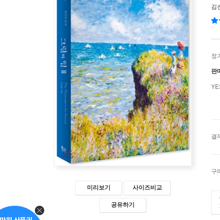
김
정
판
Y
결
구
미리보기
사이즈비교
공유하기