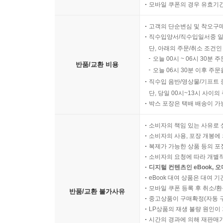
모바일 쿠폰의 경우 유효기간(
고객의 단순변심 및 착오구
직수입양서/직수입일서중 일
단, 아래의 주문/취소 조건인
오늘 00시 ~ 06시 30분 
반품/교환 비용
오늘 06시 30분 이후 주문
직수입 음반/영상물/기프트 
단, 당일 00시~13시 사이
박스 포장은 택배 배송이 가
소비자의 책임 있는 사유로 
소비자의 사용, 포장 개봉에 
복제가 가능한 상품 등의 포장을 
소비자의 요청에 따라 개별
디지털 컨텐츠인 eBook, 
eBook 대여 상품은 대여 기
모바일 쿠폰 등록 후 취소/환
반품/교환 불가사유
중고상품이 구매확정(자동 
LP상품의 재생 불량 원인이 기
시간의 경과에 의해 재판매가