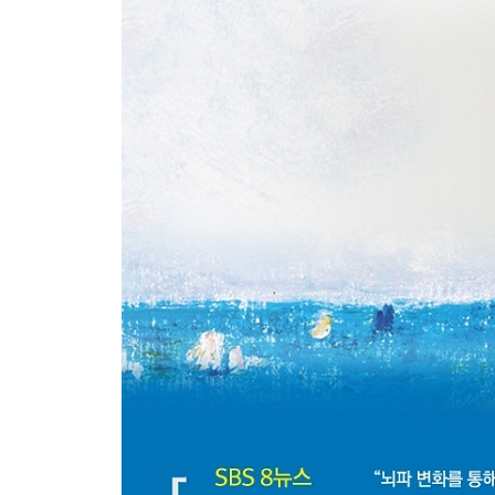
42. 나의 의지력 점검 시간
43. 최고의 기억 습관
44. 자신감을 최대치로 끌어올린다
45. 망설임 없이 도전할 용기
46. 최적의 체력 관리란?
47. 망중한(忙中閑), 바쁜 가운데에서도 한가로운 
48. 하루 일과를 마치고 집으로 가는 길
49. 계획이 틀어져 자책하고 있다면
50. "난 할 수 있다"는 자존감
51. 누구에게나 슬럼프는 있다
52. 당락을 좌우하는 막판 스퍼트
53. 잡생각을 없애는 각성 효과
54. 패닉을 현명하게 대처하는 법
55. 우울함을 이기는 마음의 위안
56. 경쟁자들도 고독한 시간을 이겨냅니다
57. 한가롭게 즐기는 그 순간을 위해
58. 합격이 당신을 기다리고 있습니다