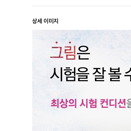
24. 시험 직전, 효과 만점인 좋은 긴장감
25. 합격을 위한 시크릿 이펙트
26. 이제 모든 준비는 끝났다
상세 이미지
27. 탑을 쌓듯이 견고하게 세우는 계획
28. 아침에 우리는 강해지며 모든 능력을 뜻대로 활
29. 최상의 바이오리듬을 위하여
30. 극한 스트레스를 맞이하는 자세
31. 그림을 들으면 두뇌가 움직인다
32. 졸음이 달아나는 시각 효과
33. 좋은 시작이 합격의 반이다
34. 실패의 두려움을 감싸는 그림
35. 휴식이 필요해
36. 주어진 현실을 극복하는 힘
37. 왜 나만 이렇게 힘들까?
38. 나도 시험이 끝나면 신나게 놀고 싶어
39. 방전돼버린 심신을 위한 풍경
40. 하지만 혼자가 아닙니다
41. 중요한 면접이나 미팅을 앞두었다면