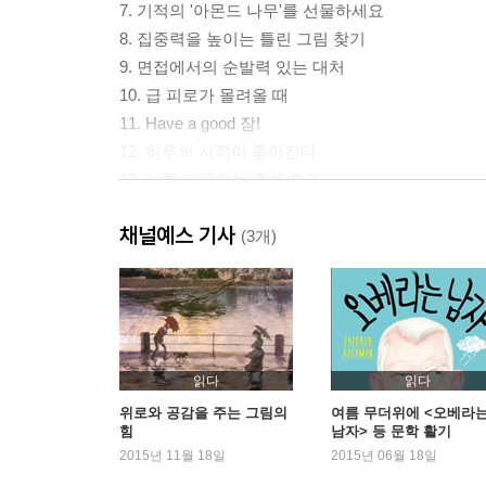
7. 기적의 '아몬드 나무'를 선물하세요
8. 집중력을 높이는 틀린 그림 찾기
9. 면접에서의 순발력 있는 대처
10. 급 피로가 몰려올 때
11. Have a good 잠!
12. 하루의 시작이 좋아진다
13. 뇌를 자극하는 흑백 효과
14. 합격을 부르는 긍정적 자기 암시
채널예스 기사
15. 당신은 합격의 영광을 누릴 자격이 있습니다
(3개)
16. 반복되는 일상에 필요한 기분 전환
17. 어떻게 놀고 싶은 유혹을 뿌리칠까
18. 쉬는 시간의 기술
19. 간절하면 이루어진다
20. 시험 볼 때 초조함 vs 유머와 웃음
읽다
읽다
21. 암기력을 향상시키는 나무들
위로와 공감을 주는 그림의
여름 무더위에 <오베라
힘
남자> 등 문학 활기
22. 공부의 신이 선택한 마인드 컨트롤
2015년 11월 18일
2015년 06월 18일
23. 더 좋은 미래를 위한 지금의 고생