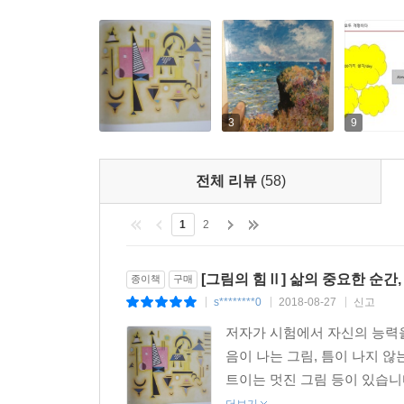
김지현(서울대학교 합격자)
CPA를 준비하던 당시에 김 원장님을 찾아가 상
내려놓을 수 있었는데, 같은 어려움을 겪고 있는 다
김진호(CPA 합격자, 삼일회계법인)
3
9
회사를 관두고 임용고시를 준비하면서 초조함과 불
느꼈다. 인생의 수많은 시험을 거쳐 가야 할 우리 학
전체 리뷰
(58)
정휘경(임용고시 합격자, 비산중학교 교사)
1
2
입시를 거쳐 대학교 들어와서도 또 시험을 치른다는
나같이 시험을 여러 차례 본 사람에게도 보물처럼 다
[그림의 힘Ⅱ] 삶의 중요한 순간
종이책
구매
s********0
2018-08-27
신고
|
|
|
박혜민(서울대학교 로스쿨 합격자)
저자가 시험에서 자신의 능력을
음이 나는 그림, 틈이 나지 
트이는 멋진 그림 등이 있습니다.