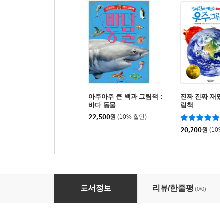
아주아주 큰 백과 그림책 :
진짜 진짜 재
바다 동물
림책
22,500
원
(10% 할인)
20,700
원
(1
아주아주 큰 백과 그림책 : 동물
도서정보
리뷰/한줄평
(0/0)