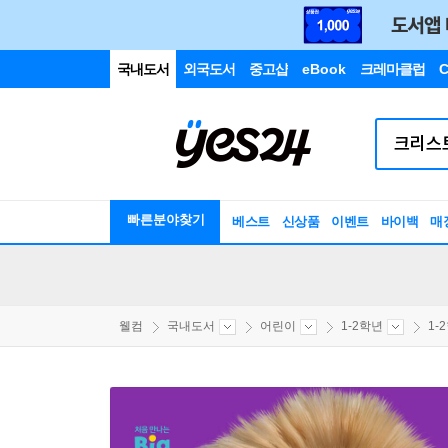
국내도서
외국도서
중고샵
eBook
크레마클럽
C
빠른분야찾기
베스트
신상품
이벤트
바이백
매
웰컴
국내도서
어린이
1-2학년
1-