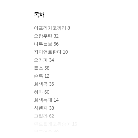
목차
아프리카코끼리 8
오랑우탄 32
나무늘보 56
자이언트판다 10
오카피 34
들소 58
순록 12
회색곰 36
하마 60
회색늑대 14
침팬지 38
고릴라 62
맨드릴개코원숭이 16
북극여우 40