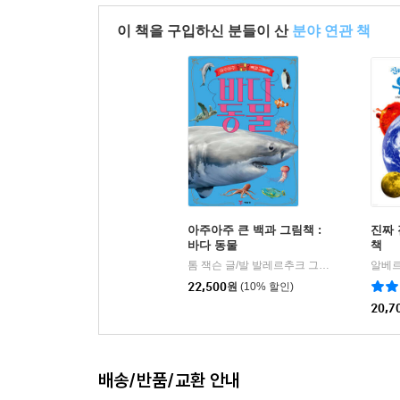
이 책을 구입하신 분들이 산
분야 연관 책
아주아주 큰 백과 그림책 :
진짜 
바다 동물
책
톰 잭슨 글/발 발레르추크 그림/김아림 역
예
|
22,500
원
(10% 할인)
20,7
배송/반품/교환 안내