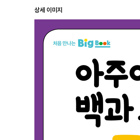
흰코뿔소 64
상세 이미지
날여우박쥐 18
테이퍼 42
울버린 66
눈표범 20
호랑이 44
호랑이꼬리여우원숭이 68
몽고야생말 22
혹멧돼지 46
아이벡스 70
붉은캥거루 24
비버 48
표범 72
사자 26
기린 50
오리너구리 74
북극곰 28