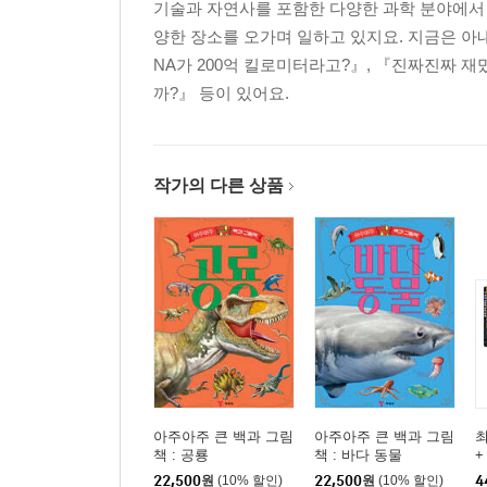
기술과 자연사를 포함한 다양한 과학 분야에서 
양한 장소를 오가며 일하고 있지요. 지금은 아
NA가 200억 킬로미터라고?』, 『진짜진짜 
까?』 등이 있어요.
작가의 다른 상품
아주아주 큰 백과 그림
아주아주 큰 백과 그림
최
책 : 공룡
책 : 바다 동물
+
22,500
원
(10% 할인)
22,500
원
(10% 할인)
4