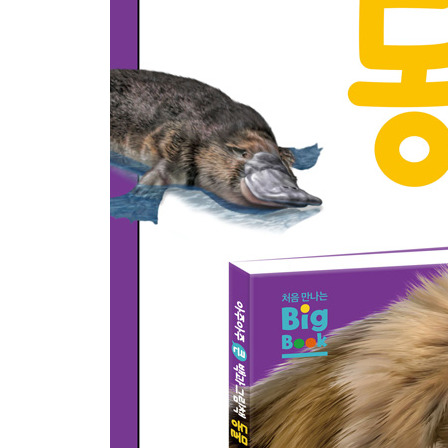
코알라 52
줄무늬하이에나 76
단봉낙타 30
얼룩말 54
갈라고원숭이 78