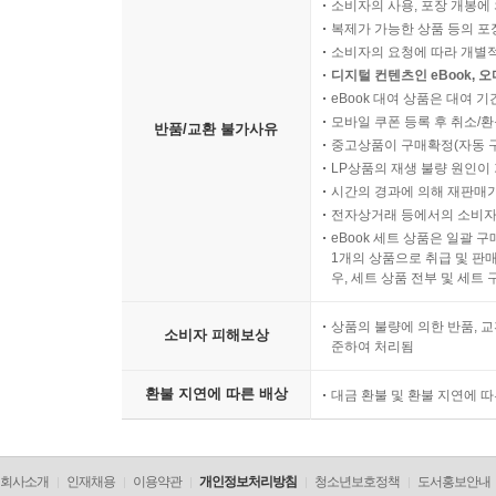
소비자의 사용, 포장 개봉에 
복제가 가능한 상품 등의 포장을 
소비자의 요청에 따라 개별
디지털 컨텐츠인 eBook, 
eBook 대여 상품은 대여 기
모바일 쿠폰 등록 후 취소/환
반품/교환 불가사유
중고상품이 구매확정(자동 
LP상품의 재생 불량 원인이 기
시간의 경과에 의해 재판매가
전자상거래 등에서의 소비자
eBook 세트 상품은 일괄 
1개의 상품으로 취급 및 판매
우, 세트 상품 전부 및 세트
상품의 불량에 의한 반품, 교
소비자 피해보상
준하여 처리됨
환불 지연에 따른 배상
대금 환불 및 환불 지연에 
회사소개
인재채용
이용약관
개인정보처리방침
청소년보호정책
도서홍보안내