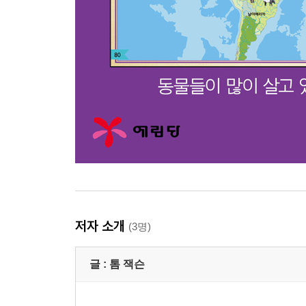
저자 소개
(3명)
글 :
톰 잭슨