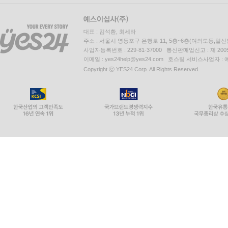
대표 : 김석환, 최세라
주소 : 서울시 영등포구 은행로 11, 5층~6층(여의도동,일신
사업자등록번호 : 229-81-37000 통신판매업신고 : 제 200
이메일 : yes24help@yes24.com 호스팅 서비스사업자 :
Copyright ⓒ YES24 Corp. All Rights Reserved.