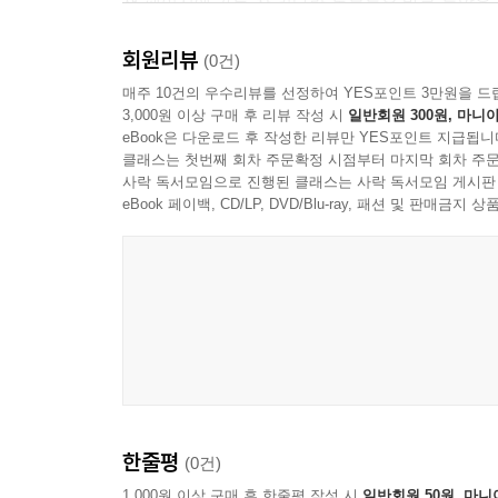
책 페이지에 가득 찬 커다란 동물들은 바로 눈앞을
실제로 그림에서처럼 거대한지 아니면 작고 귀여
회원리뷰
사나운지까지 알 수 있답니다.
(0건)
매주 10건의 우수리뷰를 선정하여 YES포인트 3만원을 드
3,000원 이상 구매 후 리뷰 작성 시
일반회원 300원, 마니아
두고두고 간직할 만한 멋진 백과 그림책
eBook은 다운로드 후 작성한 리뷰만 YES포인트 지급됩니
클래스는 첫번째 회차 주문확정 시점부터 마지막 회차 주문
우리는 커다란 포유동물들을 가까이에서 볼 기회가
사락 독서모임으로 진행된 클래스는 사락 독서모임 게시판
〈아주아주 큰 백과 그림책 동물〉에는 커다란 
eBook 페이백, CD/LP, DVD/Blu-ray, 패션 및 판매금
흘러가는지, 북극곰의 털과 발톱, 얼굴 표정은 어
있어요.
한줄평
(0건)
1,000원 이상 구매 후 한줄평 작성 시
일반회원 50원, 마니