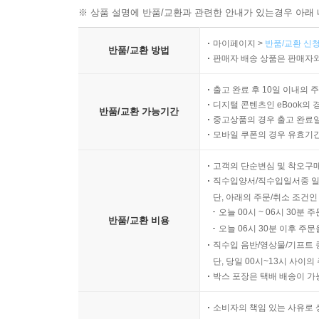
※ 상품 설명에 반품/교환과 관련한 안내가 있는경우 아래 
마이페이지 >
반품/교환 신청
반품/교환 방법
판매자 배송 상품은 판매자와
출고 완료 후 10일 이내의 
디지털 콘텐츠인 eBook의 
반품/교환 가능기간
중고상품의 경우 출고 완료일
모바일 쿠폰의 경우 유효기간(
고객의 단순변심 및 착오구
직수입양서/직수입일서중 일
단, 아래의 주문/취소 조건인
오늘 00시 ~ 06시 30분 
반품/교환 비용
오늘 06시 30분 이후 주문
직수입 음반/영상물/기프트 
단, 당일 00시~13시 사이
박스 포장은 택배 배송이 가
소비자의 책임 있는 사유로 