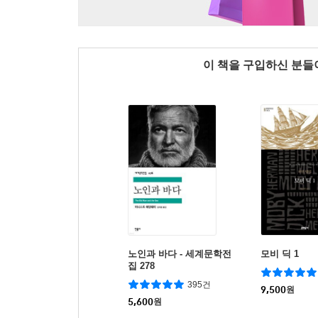
이 책을 구입하신 분
노인과 바다 - 세계문학전
모비 딕 1
집 278
395건
9,500
원
5,600
원