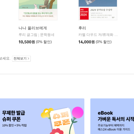
나나 올리브에게
후리
루리 글그림
문학동네
카멜 다우드 저/류재화 역
민음사
|
|
10,500
원
(0% 할인)
14,000
원
(0% 할인)
보세요.
전체보기