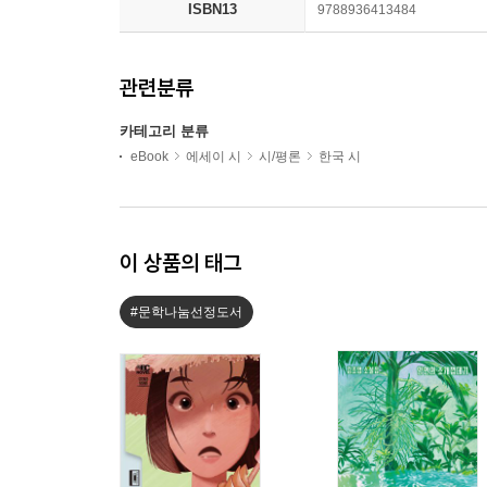
ISBN13
9788936413484
관련분류
카테고리 분류
eBook
에세이 시
시/평론
한국 시
이 상품의 태그
#문학나눔선정도서