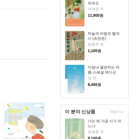
되세요
서덕준 저
11,900
원
하늘과 바람과 별과
시 (초판본)
윤동주 저
1,100
원
마침내 멸망하는 여
름-스페셜 에디션
정 저
8,400
원
이 분야 신상품
더보기
너는 왜 가끔 시가 되
느냐
김영춘 저
9,100
원