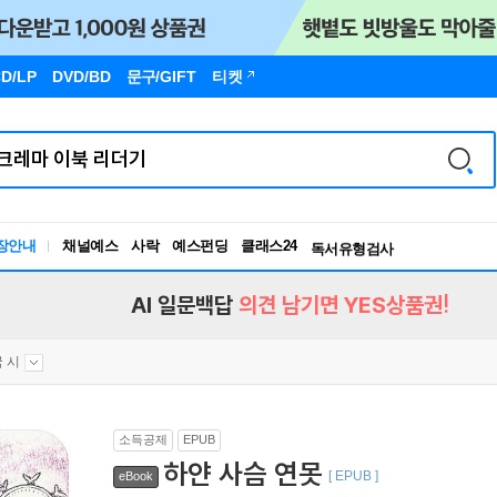
D/LP
DVD/BD
문구
/GIFT
티켓
장안내
채널예스
사락
예스펀딩
클래스24
독서유형검사
RBTI Lab
독서유형검사
AI 일문백답
의견 남기면 YES상품권!
 시
소득공제
EPUB
하얀 사슴 연못
[ EPUB ]
eBook