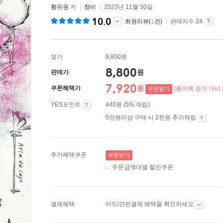
황유원
저
창비
2023년 11월 30일
10.0
회원리뷰(
1
건)
판매지수 24
정가
8,800원
8,800
원
판매가
7,920
원
쿠폰혜택가
(종이책 정가 대비 
쿠폰받기
YES포인트
440원 (5% 적립)
5만원이상 구매 시 2천원 추가적립
추가혜택쿠폰
쿠폰받기
주문금액대별 할인쿠폰
결제혜택
카드/간편결제 혜택을 확인하세요