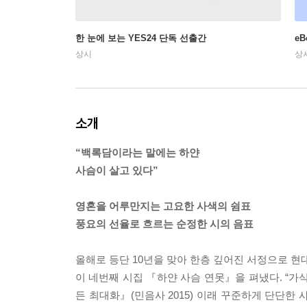
한 눈에 보는 YES24 단독 선출간
e
상시
상
소개
“백록담이라는 말에는 하얀
사슴이 살고 있다”
영혼을 어루만지는 고요한 사색의 쉼표
풍요의 선율로 흐르는 순정한 시의 음표
올해로 등단 10년을 맞아 한층 깊어진 서정으로 
이 네번째 시집 『하얀 사슴 연못』을 펴냈다. “가
든 최대화』(민음사 2015) 이래 꾸준하게 단단한