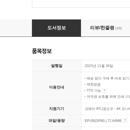
하얀 사슴 연못
도서정보
리뷰/한줄평
(1/0)
품목정보
발행일
2023년 11월 30일
배송 없이 구매 후 바로 읽
제한없음
이용안내
TTS 가능
저작권 보호를 위해 인쇄 기
지원기기
크레마 /PC(윈도우 - 4K 모
파일/용량
EPUB(DRM) | 72.64MB