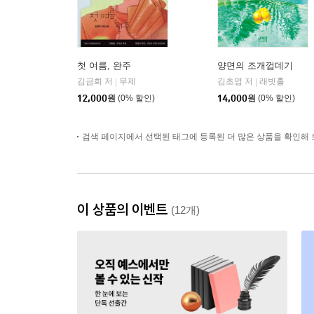
첫 여름, 완주
양면의 조개껍데기
김금희 저
무제
김초엽 저
래빗홀
|
|
12,000
원
(0% 할인)
14,000
원
(0% 할인)
검색 페이지에서 선택된 태그에 등록된 더 많은 상품을 확인해 
이 상품의 이벤트
(12개)