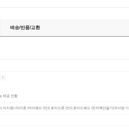
배송/반품/교환
기
능 제공 안함
니터 미지원) /아이폰 /아이패드 /안드로이드폰 /안드로이드패드 /전자책단말기(저사양 기기 