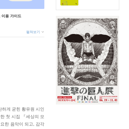
ok 이용 가이드
펼쳐보기
탄하게 굳힌 황유원 시인
한 첫 시집 『세상의 모
요한 음악이 되고, 감각