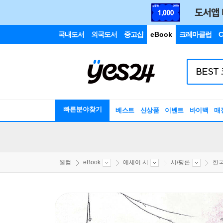
국내도서
외국도서
중고샵
eBook
크레마클럽
C
빠른분야찾기
베스트
신상품
이벤트
바이백
매
웰컴
eBook
에세이 시
시/평론
한국