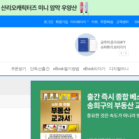
로그인
회원가입
마이페이지
카트
주문/배송
고객센터
Gl
쿠폰받기
단독선출간
eBook필기방법
eBook리더기
디지털머니