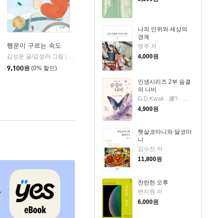
나의 안위와 세상의
경계
행운이 구르는 속도
영주 저
김성운 글/김성라 그림
사계절 출판사
4,000
원
|
9,100
원
(0% 할인)
인생시리즈 2부 숨결
의 나비
G.D.Kwak · 娜? · 곽도경 저
4,900
원
햇살코마니와 달코마
니
김수진 저
11,800
원
찬란한 오후
변지원 저
6,000
원