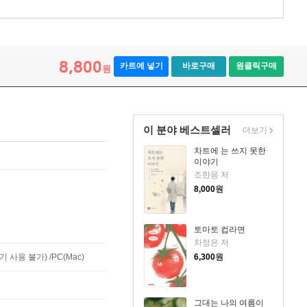
8,800
카트에 넣기
바로구매
원클릭구매
원
이 분야 베스트셀러
더보기
차트에 는 쓰지 못한
이야기
조한응 저
8,000
원
토마토 컵라면
차정은 저
사용 불가) /PC(Mac)
6,300
원
그대는 나의 여름이