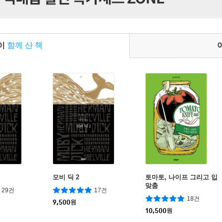
들이
함께 산 책
모비 딕 2
토마토, 나이프 그리고 입
맞춤
29건
17건
18건
9,500
원
10,500
원