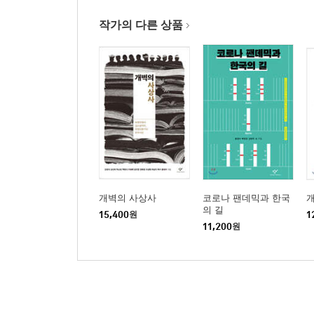
작가의 다른 상품
개벽의 사상사
코로나 팬데믹과 한국
의 길
15,400
원
1
11,200
원