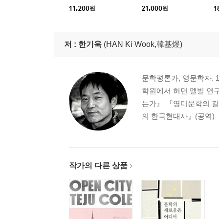
as Expressions of D.
11,200
원
21,000
원
1
H. Lawrence's Thinking
on Modern Civilization
저 :
한기욱
(HAN Ki Wook,韓基煜)
문학평론가, 영문학자. 
학원에서 허먼 멜빌 연
는가』 『영미문학의 길
의 한국현대사』(공역) 
작가의 다른 상품