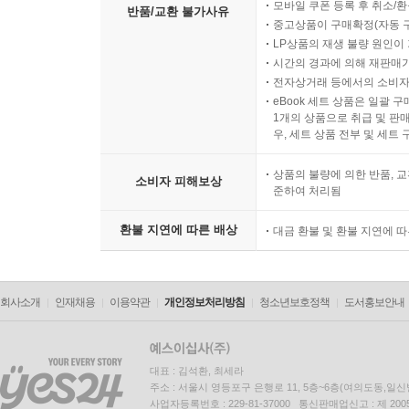
모바일 쿠폰 등록 후 취소/환
반품/교환 불가사유
중고상품이 구매확정(자동 
LP상품의 재생 불량 원인이 기
시간의 경과에 의해 재판매가
전자상거래 등에서의 소비자
eBook 세트 상품은 일괄 
1개의 상품으로 취급 및 판매
우, 세트 상품 전부 및 세트
상품의 불량에 의한 반품, 교
소비자 피해보상
준하여 처리됨
환불 지연에 따른 배상
대금 환불 및 환불 지연에 
회사소개
인재채용
이용약관
개인정보처리방침
청소년보호정책
도서홍보안내
대표 : 김석환, 최세라
주소 : 서울시 영등포구 은행로 11, 5층~6층(여의도동,일신
사업자등록번호 : 229-81-37000 통신판매업신고 : 제 200