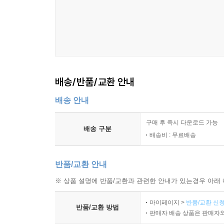
가능성을 다중시점을 활용하여 표현해내는 서술 장
『작별하지 않는다』를 정치적 돌봄이라는 관점으로
글의 서두를 연다. 제주 4·3이라는 ‘보이지 않던
취해온 삶의 방식이기도 하다는 통찰이 구체적 사
역사를 사랑의 역사로 다시 쓰고, 돌봄 행위자의 정
배송/반품/교환 안내
한영인 평론가의 「세계의 폭력을 가로지르는 유
배송 안내
드러내는 인물들을 기준점으로 작품세계를 들여다보
이러한 탐구가 세계의 폭력에 맞서는 내재적 탐
구매 후 즉시 다운로드 가능
배송 구분
구체적인 작품들을 통해 살핀다.
배송비 : 무료배송
한강 문학의 핵심 키워드라고 할 수 있는 ‘사랑
반품/교환 안내
이야기」는 두 작품에 공통적으로 그려지는 기묘
※ 상품 설명에 반품/교환과 관련한 안내가 있는경우 아래 
확보하는 것은 물론 소설이 전하는 사랑이라는 
포착하며 소설을 풍성하게 읽도록 이끈다.
마이페이지 >
반품/교환 신청
반품/교환 방법
판매자 배송 상품은 판매자와