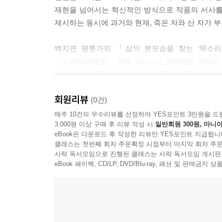
재현을 넘어서는 혁신적인 방식으로 작품의 서사를
제시하는 동시에 과거와 현재, 죽은 자와 산 자가 
백지연 평론가의 「삶의 본모습을 찾는 ‘목소
『노랑무늬영원』 등에 나타나는 상처받은 여성의 
환원 불가능한 고립된 인물로 만들지 않는 점이 
타자와의 유대를 찾는 동력을 제시하고 있음을 설득
회원리뷰
(0건)
송종원 평론가의 「‘시적인 산문’이라는 평가에 
매주 10건의 우수리뷰를 선정하여 YES포인트 3만원을 드
3,000원 이상 구매 후 리뷰 작성 시
일반회원 300원, 마니아
문학상 심사평에서 언급된 ‘시적인 산문’이라는 구
eBook은 다운로드 후 작성한 리뷰만 YES포인트 지급됩니
고유의 시적 문체, 이미지 등을 통해 작품을 한층
클래스는 첫번째 회차 주문확정 시점부터 마지막 회차 주문
연결되어 있음을 짚는 대목도 주목할 만하다.
사락 독서모임으로 진행된 클래스는 사락 독서모임 게시판
eBook 페이백, CD/LP, DVD/Blu-ray, 패션 및 판매금
미국에서 한국문학을 가르치는 미시간대 교수 유영
전한다. 한국문학이 세계적으로 주목받고 심도 있
충격과 감동을 주는 한강의 장편소설 『소년이 온다