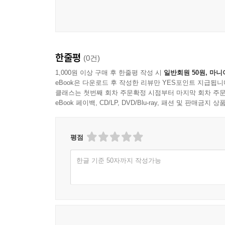
제2부 「한강 작품 깊이 읽기」는 백낙청·황정아
제1부의 글들을 품평하면서 각자의 교유한 읽기를 
강렬함이나 진정성을 진실의 증거로 삼는 센티멘
소설이 재현의 한계를 극복한 방식을 다각도로 
한줄평
(0건)
종요로우며, 나아가 『채식주의자』 『노랑무늬영
어긋나는 지점을 짚고 구도자적 면모를 톺아보기도 
1,000원 이상 구매 후 한줄평 작성 시
일반회원 50원, 마니
eBook은 다운로드 후 작성한 리뷰만 YES포인트 지급됩니
되는 한편, 한강의 작품 속에 깃든 강렬한 결의와 
클래스는 첫번째 회차 주문확정 시점부터 마지막 회차 주문
eBook 페이백, CD/LP, DVD/Blu-ray, 패션 및 판매금
짙은 어둠 속에서도 밝은 빛을,
깊은 고통 속에서도 지극한 사랑을 써온
작가 한강의 문학에 대하여
평점
한글 기준 50자까지 작성가능
제3부에는 한강 작가의 초기작부터 최근작에 이
형성하는 작품들을 함께 논하는 평론들을 모았다.
정홍수 평론가의 「어둠 속의 빛, 고통의 시학」
절실히 탐색해온 한강 작가의 고유한 방식을 논한다.