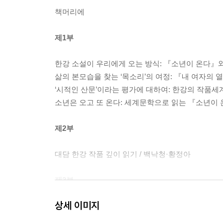
책머리에
제1부
한강 소설이 우리에게 오는 방식: 『소년이 온다』
삶의 본모습을 찾는 ‘목소리’의 여정: 『내 여자의
‘시적인 산문’이라는 평가에 대하여: 한강의 작품세계
소년은 오고 또 온다: 세계문학으로 읽는 『소년이 
제2부
대담 한강 작품 깊이 읽기 / 백낙청·황정아
제3부
상세 이미지
어둠 속의 빛, 고통의 시학: 한강 장편소설 『검은 
장막을 걷을 것: 정치적 돌봄으로 다시 쓰는 역사, 