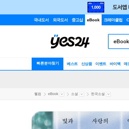
국내도서
외국도서
중고샵
eBook
크레마클럽
C
빠른분야찾기
베스트
신상품
이벤트
바이백
매
웰컴
eBook
소설
한국소설