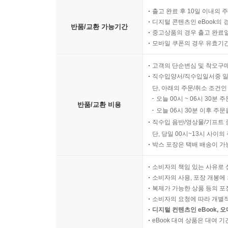
책의 말미에는 2024년 노벨 문학상 발표 직전 진
출고 완료 후 10일 이내의 
시인인 김유태가 한강 작가와 진행한 인터뷰 전문을 
디지털 콘텐츠인 eBook의 
반품/교환 가능기간
중고상품의 경우 출고 완료일
한강 작가의 노벨 문학상 수상 소식이 들려왔던 
모바일 쿠폰의 경우 유효기간(
일념으로 한겨울 추위를 뚫고 광장에 모였다. 혼
고객의 단순변심 및 착오구
한국문학사의 기념비적인 사건임은 물론, 문학의 자
직수입양서/직수입일서중 일
단, 아래의 주문/취소 조건인
위기 속에 피어난 ‘빛의 광장’에 모인 시민들은 ‘과
오늘 00시 ~ 06시 30분 
반품/교환 비용
곱씹으며 결연한 의지를 다졌다. 문학이 거리로 나와
오늘 06시 30분 이후 주문
속에서도 지극한 사랑을 이야기하는 작가 한강의 
직수입 음반/영상물/기프트 
감동으로 다가설 것이다.
단, 당일 00시~13시 사이
박스 포장은 택배 배송이 가
소비자의 책임 있는 사유로 
소비자의 사용, 포장 개봉에 
복제가 가능한 상품 등의 포장을 
소비자의 요청에 따라 개별
디지털 컨텐츠인 eBook, 
eBook 대여 상품은 대여 기