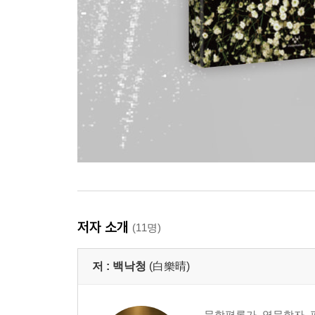
저자 소개
(11명)
저 :
백낙청
(白樂晴)
문학평론가, 영문학자, 