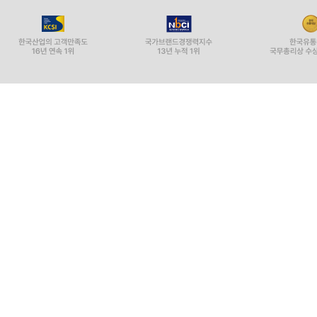
큐 작가, 그리고 좀더 먼 미래에는 해양생물학, 남
것도 없다. 단지 성취하고 싶은 것만 있다. 행여 내
것일까?
--- p.186
길은 마침내 담배에 불을 피워 물고 불이 붙은 담배
욕구가 밀려왔다. 도저히 거절할 수가 없다. 사실은
조금 묻어 있었다. 공기중에서 빠르게 식어 차갑고
때문에 나는 더 화가 났다.
--- p.95
그렇다면 사람들은 결혼을 왜 하지? 우리 부모는 왜
때서?법이 그렇다고?그럼 법을 없애면 되잖아. 사람
살고 싶지는 않아. 아, 난 그래서 결혼 안 해. 남
를 함부로 버리고 동물을 학대하는 짓보다 더 이상
나는 언제나 우리 가족이 싫었다. 그들은 이렇듯 내