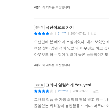
미라의 좋은 점이란 자신의 문제를 가지고 응석을 
는 펀이다. 손해. 미라의 키워드가 된다. 모든 것에
4명
이 이 리뷰를 추천합니다.
시즘의 손해.
지금 당장 나에게도 꿈이 있다. 탈한국(脫韓國)도 
극단적으로 가기
종이책
는 것이다. 근사하게 옷을 차려입고 있는 척하는 계
9****7
2004-07-11
신고
|
|
|
재라는 오만한 관용으로 뭉친 사람이. 그리고 나를 
오랜만에 본 배수아 소설이었다. 내가 보았던 
하게 말해주는 것이다. 한치의 망설임 없이. 나는 이
책을 찾아 읽던 적이 있었다. 아무것도 하고 싶지
아무것도 하는 것이 없으며 물론 능동적이지도 않
--- p.206-208
3명
이 이 리뷰를 추천합니다.
엄마는 우리 가족 중에서 가장 현실적인 편이다. 오
벌어야만 살 수 있고 그 점에 있어서 세상이 호락호
하지는 않는다.
그러나 열렬하게 Yes, yes!
종이책
--- pp.199-120
s******n
2003-03-30
신고
|
|
|
그녀의 작품 중 가장 최악의 평을 받고 있는 '
어차피 나는 혼자다. 남자란 바퀴벌레 같은 존재이
끊임없는 위화감과 불편함을 느끼다. 너무나 소
침대 속에 비비고 들어오고 아침이 되면 흔적도 없