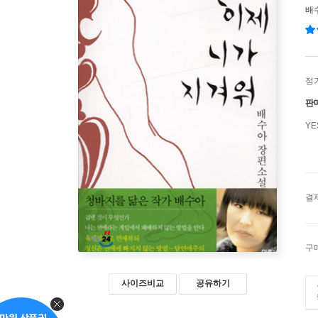
배
정
판
Y
결
구
사이즈비교
공유하기