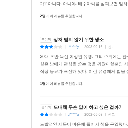
가? 아니다. 아니야. 배수아씨를 살펴보면 말하
벌레일 뿐이고 그들 나름의 욕구에 의해서 살아간다
2명
이 이 리뷰를 추천합니다.
--- p.149
'아이 참, 왜 내 눈에 차는 남자가 없는거지? 운
신을 선택하지 않는 것이 낫다. 독신 어리광은 '우
상처 받지 않기 위한 냉소
종이책
어만 준다면 내가 훨씬 행복할텐데....'하는 주부
l******y
2003-09-16
신고
|
|
|
끔직하다.
30대 초반 독신 여성인 유경. 그의 주위에는
실은 남에게 관심을 쏟는 것을 귀찮아할뿐인 
--- p.199
직장 동료가 포진해 있다. 이런 유경에게 힘을 
모든 고독. 온몸에서 힘이 빠지게하고 손가락끝까지 
는 그것을 이겨낸다. 불을 이겨내고 강철이 되겠다.
1명
이 이 리뷰를 추천합니다.
고싶지 않다.
--- p.128-129
도대체 무슨 말이 하고 싶은 걸까?
종이책
d*****u
2002-05-08
신고
|
|
|
'맥주 마시러 갈래요?'
'안 돼. 나는 내일 출근해야 하고 할 일도 많아. 술 마
도발적인 제목이 마음에 들어서 책을 구입했다.