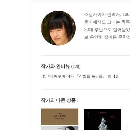
22. 결정적인 실수
23. 지금껏 내가 경험한 가장 고독한 것
소설가이자 번역가. 19
24. 소중한 것을 지키는 길은 단지 침묵뿐
운데에서도 그녀는 독특
25. 그날 이후 나는 강철이 되겠다고 결심했다
20대 후반으로 접어들었
26. 모두가 지나간 옛 노래
로 우연히 집어든 문학잡
27. 길에게 노,라고 말하다
28. 남자 동료
29. 그 남자의 이름은 Husband
30. 자연에 대한 진숙의 생각
작가와 인터뷰
(1개)
31. 나에 대한 미라의 생각
[읽다]
배수아 작가 『작별들 순간들』 인터뷰
32. 자연의 순수한 남자에 대한 설명
33. 서란에 대한 미라의 생각
34. 넌 아무래도 남성혐오증 환자인가 봐
작가의 다른 상품
35. 또 다른 자유의 여자
36. 딜도
37. 나는 나, 너는 너
38. 독신 어리광