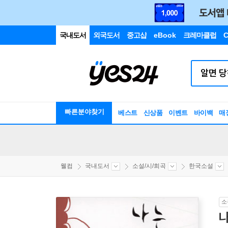
국내도서
외국도서
중고샵
eBook
크레마클럽
C
빠른분야찾기
베스트
신상품
이벤트
바이백
매
웰컴
국내도서
소설/시/희곡
한국소설
소
나