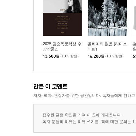
39. 2PAC
40. 나는 이제 니가 지겨워
41. 脫戀愛主義
2025 김승옥문학상 수
올빼미의 없음 (리마스
철
상작품집
터판)
원
13,500
원
(10% 할인)
16,200
원
(10% 할인)
5
만든 이 코멘트
저자, 역자, 편집자를 위한 공간입니다. 독자들에게 전하고
접수된 글은 확인을 거쳐 이 곳에 게재됩니다.
독자 분들의 리뷰는 리뷰 쓰기를, 책에 대한 문의는 1: