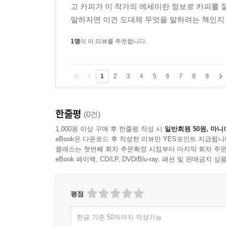
'그러면 게임하러 가는 건요?'
고 카피가 이 작가의 에세이란 정보로 카피를 잘
'난 인터넷 게임 해 본 적이 없어.'
말하자면 이건 도대체 무엇을 말하려는 책인지 
나는 한숨을 쉬었다.
1명
이 이 리뷰를 추천합니다.
'주말에는 수의학 교실에 공부하러 안 나오시나요? 
'난 원래 집에서 공부하는걸.'
'그러면 저어. 주말에 집으로 전화해도 돼요? 괜찮다
1
2
3
4
5
6
7
8
9
'글쎄'
'머리카락 만져봐도 돼요?'
'너는 요구하는 것이 왜 그렇게 많아?
한줄평
(0건)
난 마침내 화를 내고 말았다.
1,000원 이상 구매 후 한줄평 작성 시
일반회원 50원, 마니
eBook은 다운로드 후 작성한 리뷰만 YES포인트 지급됩니
--- p.202-203
클래스는 첫번째 회차 주문확정 시점부터 마지막 회차 주문
eBook 페이백, CD/LP, DVD/Blu-ray, 패션 및 판매금
'누군데 그래?'
'길'
평점
나는 짧게 대답했다.
'만나러 간단 말이니?'
한글 기준 50자까지 작성가능
미라는 디저트로 나온 케이크를 한입 삼키다 말고 나