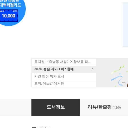
뮤지컬 〈휴남동 서점〉X 황보름 작가 북토크
2026 젊은 작가 1위 : 청예
기간 한정 특가 도서
오직, 예스24에서만
나는 이제 니가 지겨워
도서정보
리뷰/한줄평
(42/0)