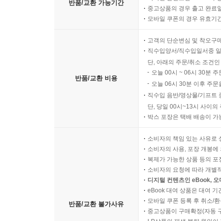
반품/교환 가능기간
그가 뭘 보고 자연과 결혼할까 하고."
중고상품의 경우 출고 완료일
모바일 쿠폰의 경우 유효기간(
진숙이 배가 아픈 것도 이해가 간다. 진숙은 언제나
고객의 단순변심 및 착오구
직수입양서/직수입일서중 일
"둘이 잘 맞았나 보지, 뭐."
단, 아래의 주문/취소 조건인
오늘 00시 ~ 06시 30분 
반품/교환 비용
"자연이 선생이라서 그래. 여선생은 잘나가는 신부
오늘 06시 30분 이후 주문
부모에게 돈을 안 준대."
직수입 음반/영상물/기프트 
단, 당일 00시~13시 사이
박스 포장은 택배 배송이 가
진숙은 분통을 터뜨린다.
소비자의 책임 있는 사유로 
"얘, 진숙. 너무 그러지 말아. 보기 안 좋아."
소비자의 사용, 포장 개봉에 
복제가 가능한 상품 등의 포장을 
소비자의 요청에 따라 개별
"친구에게 전화해서 마음에 있는 말 한마디 정도 못 
디지털 컨텐츠인 eBook, 
eBook 대여 상품은 대여 기
진숙은 감정이 상한 듯했다. 나는 하품을 하고 시계를
모바일 쿠폰 등록 후 취소/환
반품/교환 불가사유
중고상품이 구매확정(자동 