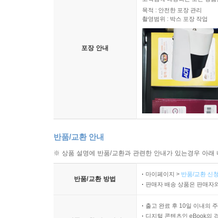
목적 : 안전한 포장 관리
내가 첫 직장을 구해서 집을 나올 때(물론 그것은 
촬영범위 : 박스 포장 작업
래서 지금 내가 그녀를 미워하고 있는 마음 한 구석에
갚았다. 내가 야간대학에 늦게 편입한 것도 그 돈을
포장 안내
의 야간 캐셔로 일했다. 집을 나올 때 내 생각으로
게 말해서 가족제도 자체가 싫은 것이다. 결국 그 
--- p.70
나는 짐작이 갔다. 아마 서란은 수다스러운 진숙
못하도록 못을 박았을 것이다. 아마 나라도 그렇게 
이 생기고 그리고 질투가 나서 아주 힘들 것이다. 
반품/교환 안내
※ 상품 설명에 반품/교환과 관련한 안내가 있는경우 아래 
"하지만 미라가 그 남자를 한 번 만나봤대."
마이페이지 >
반품/교환 신청
반품/교환 방법
진숙은 아직도 남은 카드가 있다는 데 힘을 얻는 것
판매자 배송 상품은 판매자와
출고 완료 후 10일 이내의 
"서란이 소개시켜준 남잔데 키도 크고 아주 잘생긴
디지털 콘텐츠인 eBook의 