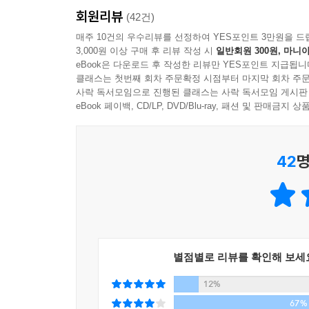
진숙이 고개를 끄덕였다.
회원리뷰
(42건)
매주 10건의 우수리뷰를 선정하여 YES포인트 3만원을 드
' 난 도대체 유정이의 끝도 없고 명분도 없는 전투 
3,000원 이상 구매 후 리뷰 작성 시
일반회원 300원, 마니아
eBook은 다운로드 후 작성한 리뷰만 YES포인트 지급됩니
오심이란 이념보다는 박탈감에서 나온다고 생각해.
클래스는 첫번째 회차 주문확정 시점부터 마지막 회차 주문
라는 요소가 지나치게 부족했던 것이 원인이 아닐까
사락 독서모임으로 진행된 클래스는 사락 독서모임 게시판
eBook 페이백, CD/LP, DVD/Blu-ray, 패션 및 판매금
서란은 마지막까지 나를 히스테리컬한 노처녀로 몰고
다. 졸지에 나는 남성 호르몬을 게걸스럽게 탐하는 
마셨다. 미라와 함께 쇼핑을 하면서 카르티에를 카
42
명
보이는 것일까? 수의기생충학 책을 새로 샀다. 친
--- p.19
이미 우리를 연결하고 있는 것은 아무것도 없는 상태
각이 다르다. 꿈꾸는 인생도 너무 다르다. 결혼하지
별점별로 리뷰를 확인해 보세
사람들이 내놓을 수 밖에 없는 카드였다. 오, 교진
12%
으로 의지하는 것의 뒷맛을 충분히 맛보았다. 다시는
67%