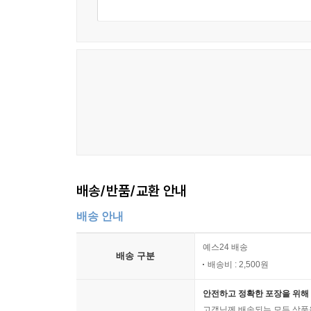
린 것 같았다.
'그런 거구나'
미라는 포크를 내려놓았다.
'마음을 정리했다고 하지 않았어?'
진숙이 궁금하다는 듯이 물었다.
'그와 관계를 갖기로 마음을 정리했어?'
'그를 사랑해?'
'무슨 바보같은 소리'
나는 코웃음을 치면서 일어섰다. 세트메뉴의 마지
제든지 마음이 내키면 떠나갈 것이다. 애피타이저는 
배송/반품/교환 안내
시고 식사전에 초콜릿을 먹고 야채샐러드에는 간장 
배송 안내
--- p.214-215
예스24 배송
냉정함과 자제력이 결핍된 신경질적인 목소리, 상
배송 구분
배송비 : 2,500원
였다. 물론 내 예감이 틀릴 수도 있다. 그러나 불안
안전하고 정확한 포장을 위해 
--- p.123
고객님께 배송되는 모든 상품을