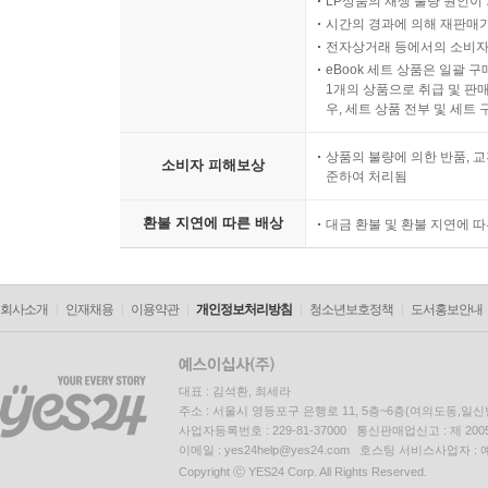
"자연이 결혼한다면 그것은 좋은 일이야. 그런데 왜
LP상품의 재생 불량 원인이 기
시간의 경과에 의해 재판매가
전자상거래 등에서의 소비자
"유경, 나는 너를 좋아하지만 너는 왜 언제나 고상하
eBook 세트 상품은 일괄 
나도 진심으로 자연이 싫어서 그러는 게 아니라는 거
1개의 상품으로 취급 및 판매
우, 세트 상품 전부 및 세트
진숙이 소리질렀다.
상품의 불량에 의한 반품, 교
소비자 피해보상
준하여 처리됨
"유경, 너는 똑똑해서 그래, 한 번도 실수 안 하고 사
환불 지연에 따른 배상
대금 환불 및 환불 지연에 
"미안해."
회사소개
인재채용
이용약관
개인정보처리방침
청소년보호정책
도서홍보안내
자연이 결혼한다니 진숙은 질투하고, 내가 고민이 
을 보지 못하고, 나는 진숙에 대한 선입견 때문에 
--- pp.114-116
대표 : 김석환, 최세라
주소 : 서울시 영등포구 은행로 11, 5층~6층(여의도동,일신
사업자등록번호 : 229-81-37000 통신판매업신고 : 제 200
나는 사회봉사 단체에 가입한 것도 없고 종교도 없
이메일 : yes24help@yes24.com 호스팅 서비스사업자 :
가지고 있는 장점이라면 죽도록 성실하다는 것이고 
Copyright ⓒ YES24 Corp. All Rights Reserved.