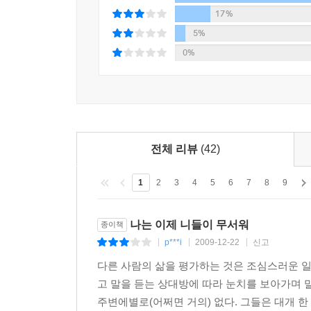
--- p.139-140
17%
5%
우리 세명은 반쯤 넘게 남은 스파게티 접시를 앞에두
0%
'우리 이러고 식사하는 것을 누군가가 본다면 아주 
그 말은 맞았다. 그 곳은 여의도의 한 스카이라운지
우리는 다 옷과 구두 핸드백을 비교적 고급품으롱 
었고 미장원에서 세팅한 헤어스타일을 하고 있었다.모
전체 리뷰
(42)
신이지만 처녀가 아닌, 언제나 손가락 하나 까딱하면
1
2
3
4
5
6
7
8
9
까지 말하면 우아한 독신 계층의 홍보 문안으로 들릴
그러나 예를 들어서, 진숙은 옛날 부터 자신의 이
나는 이제 니들이 무서워
종이책
그녀는 자신의 수입 중 단 한푼도 가난한 부모를 위
p***i
2009-12-22
신고
|
|
|
하다. 사치스러운 브랜드에 대해서 진숙은 우리 중 
다른 사람의 삶을 평가하는 것은 조심스러운 일
라는 정도가 심각한 불감증이었다. 미라에게 남자는
고 말을 듣는 상대방에 따라 눈치를 보아가며 말
주변에별로(어쩌면 거의) 없다. 그들은 대개 한 