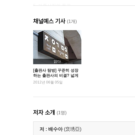
5. 가족사진의 풍경
6. 사촌 금성
채널예스 기사
7. 얘는 한번도 남자에게서 전화가 온 적이 없는 걸요
(1개)
8. 사촌 금성의 여자친구들
9. 결혼에 대한 금성의 견해
10. 금성의 고민
11. 내가 결혼하지 않는 이유
12. 독신녀는 무엇으로 사는가
읽다
13. 길, 집으로 찾아오다
[출판사 탐방] 꾸준히 성장
하는 출판사의 비결? 넓게
14. 도대체 뭐가 문제지?
보고 길게 본다 - 자음과 모
2012년 06월 05일
15. 드러난 커플, 숨겨진 커플
음
16. 길이 나를 물다
17. 이럴 때 친구가 필요하다
18. 미라의 경우
저자 소개
(1명)
19. 금성의 경우
20. 친구는 없다
저 :
배수아
(裵琇亞)
21. 가족에 대한 중간평가