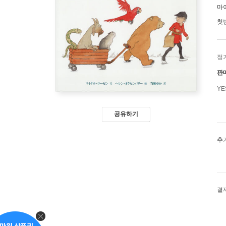
마
첫
정
판
Y
공유하기
추
결