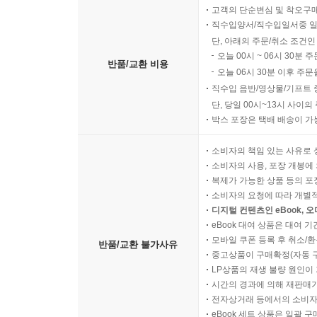
고객의 단순변심 및 착오구
직수입양서/직수입일서중 일
단, 아래의 주문/취소 조건인
오늘 00시 ~ 06시 30분 
반품/교환 비용
오늘 06시 30분 이후 주문
직수입 음반/영상물/기프트 
단, 당일 00시~13시 사이
박스 포장은 택배 배송이 가
소비자의 책임 있는 사유로 
소비자의 사용, 포장 개봉에 
복제가 가능한 상품 등의 포장을 
소비자의 요청에 따라 개별
디지털 컨텐츠인 eBook, 
eBook 대여 상품은 대여 기
모바일 쿠폰 등록 후 취소/환
반품/교환 불가사유
중고상품이 구매확정(자동 
LP상품의 재생 불량 원인이 기
시간의 경과에 의해 재판매가
전자상거래 등에서의 소비자
eBook 세트 상품은 일괄 