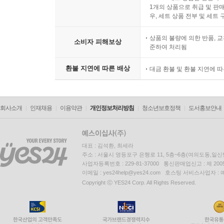
1개의 상품으로 취급 및 판매
우, 세트 상품 전부 및 세트
상품의 불량에 의한 반품, 교
소비자 피해보상
준하여 처리됨
환불 지연에 따른 배상
대금 환불 및 환불 지연에 
회사소개
인재채용
이용약관
개인정보처리방침
청소년보호정책
도서홍보안내
대표 : 김석환, 최세라
주소 : 서울시 영등포구 은행로 11, 5층~6층(여의도동,일신
사업자등록번호 : 229-81-37000 통신판매업신고 : 제 200
이메일 : yes24help@yes24.com 호스팅 서비스사업자 :
Copyright ⓒ YES24 Corp. All Rights Reserved.