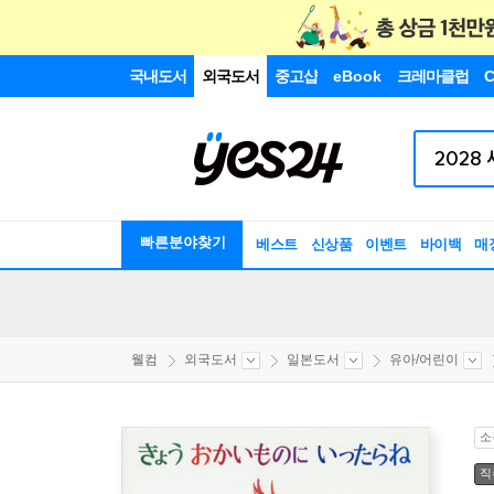
국내도서
외국도서
중고샵
eBook
크레마클럽
C
빠른분야찾기
베스트
신상품
이벤트
바이백
매
웰컴
외국도서
일본도서
유아/어린이
소
직