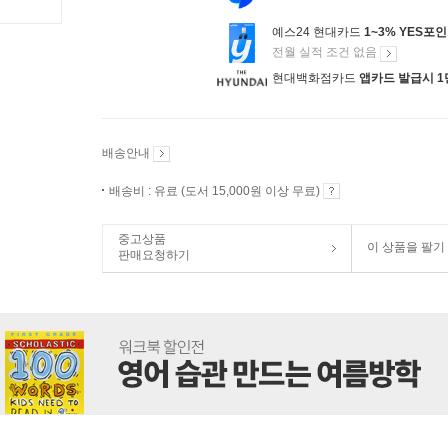
예스24 현대카드
1~3% YES포
전월 실적 조건 없음
현대백화점카드
앱카드 발급시 1
배송안내
배송비 : 유료 (도서 15,000원 이상 무료)
중고상품
이 상품을 팔기
판매요청하기