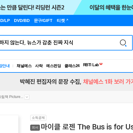
D/LP
DVD/BD
문구
/GIFT
티켓
독서유형검사
RBTI Lab
장안내
채널예스
사락
예스펀딩
클래스24
독서유형검사
박혜진 편집자의 문장 수집,
채널예스 1화 보러 가
그림책 Picture...
소득공제
마이클 로젠 The Bus is for U
외서