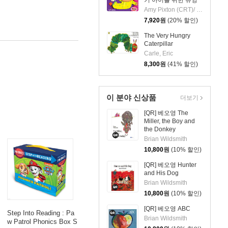
북 시리즈)
Amy Pixton (CRT)/ Kate Merritt (ILT)
7,920
원
(20% 할인)
The Very Hungry
Caterpillar
Carle, Eric
8,300
원
(41% 할인)
이 분야 신상품
더보기
[QR] 베오영 The
Miller, the Boy and
the Donkey
Brian Wildsmith
10,800
원
(10% 할인)
[QR] 베오영 Hunter
and His Dog
Brian Wildsmith
10,800
원
(10% 할인)
[QR] 베오영 ABC
Step Into Reading : Pa
Brian Wildsmith
w Patrol Phonics Box S