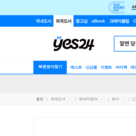
국내도서
외국도서
중고샵
eBook
크레마클럽
C
빠른분야찾기
베스트
신상품
이벤트
바이백
매
웰컴
외국도서
유아/어린이
유아
[