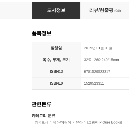
마이클 로젠 The Bus is for Us!
도서정보
리뷰/한줄평
(0/0)
품목정보
발행일
2015년 01월 01일
쪽수, 무게, 크기
32쪽 | 260*240*15mm
ISBN13
9781529523317
ISBN10
1529523311
관련분류
카테고리 분류
외국도서
유아/어린이
유아
[그림책 Picture Books]