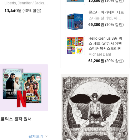
10,800
원
(10% 할인)
et
Katherine Tegen Books
Liberts, Jennifer / Jackson, Mike
Random House Books for Young Readers
|
|
13,440
원
(40% 할인)
몬스터 아카데미 세트
스티븐 설리번, 파멜라 제인, 알리사 위싱래드, 브라이언 랭도, 데이비드 닐슨
69,300
원
(10% 할인)
Hello Genius 3종 박
스 세트 (with 세이펜
스티커북+ 스토리펀
앱 QR 이용권)
Michael Dahl
61,200
원
(20% 할인)
X 넷플릭스 원작 원서
펼쳐보기