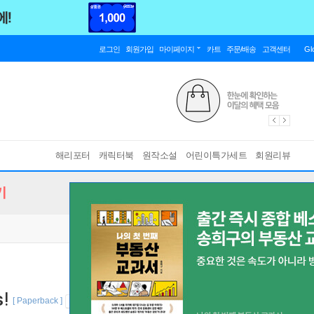
로그인
회원가입
마이페이지
카트
주문/배송
고객센터
Gl
해리포터
캐릭터북
원작소설
어린이특가세트
회원리뷰
기
s!
[ Paperback ]
바인딩 & 에디션 안내