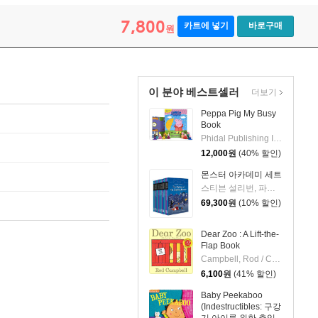
7,800
카트에 넣기
바로구매
원
이 분야 베스트셀러
더보기
Peppa Pig My Busy
Book
Phidal Publishing Inc.
12,000
원
(40% 할인)
몬스터 아카데미 세트
스티븐 설리번, 파멜라 제인, 알리사 위싱래드, 브라이언 랭도, 데이비드 닐슨
69,300
원
(10% 할인)
Dear Zoo : A Lift-the-
Flap Book
Campbell, Rod / Campbell, Rod
6,100
원
(41% 할인)
Baby Peekaboo
(Indestructibles: 구강
기 아이를 위한 츄잉