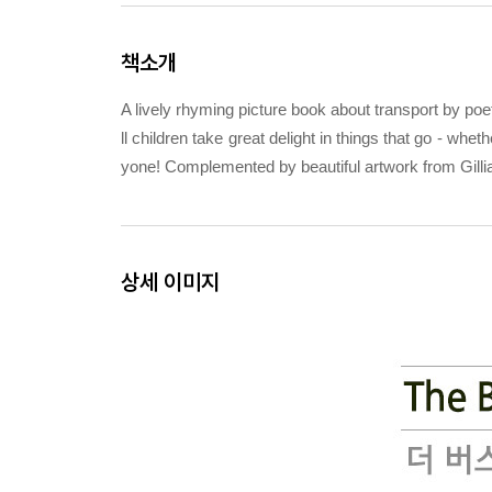
책소개
A lively rhyming picture book about transport by p
ll children take great delight in things that go - whet
yone! Complemented by beautiful artwork from Gillian T
상세 이미지