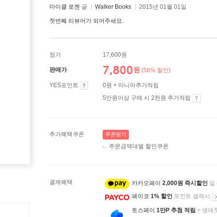
마이클 로젠
글
Walker Books
2015년 01월 01일
첫번째 리뷰어가 되어주세요.
정가
17,600원
7,800
원
판매가
(56% 할인)
YES포인트
0원 + 마니아추가적립
5만원이상 구매 시 2천원 추가적립
추가혜택쿠폰
쿠폰받기
주문금액대별 할인쿠폰
결제혜택
카카오페이
2,000원 즉시할인
일
페이코
1% 할인
포인트 결제시
토스페이
1만P 추첨 적립
+ 생애