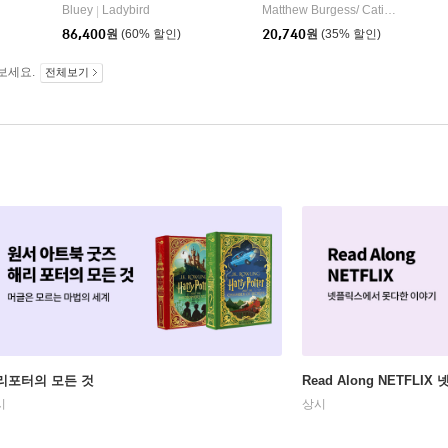
Henry Holt & Company
Bluey
Ladybird
Matthew Burgess/ Catia Chien (ILT)
|
86,400
원
(60% 할인)
20,740
원
(35% 할인)
보세요.
전체보기
리포터의 모든 것
Read Along NETFLI
시
상시