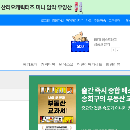
로그인
회원가입
마이페이지
카트
주문/배송
고객센터
Gl
해리포터
캐릭터북
원작소설
어린이특가세트
회원리뷰