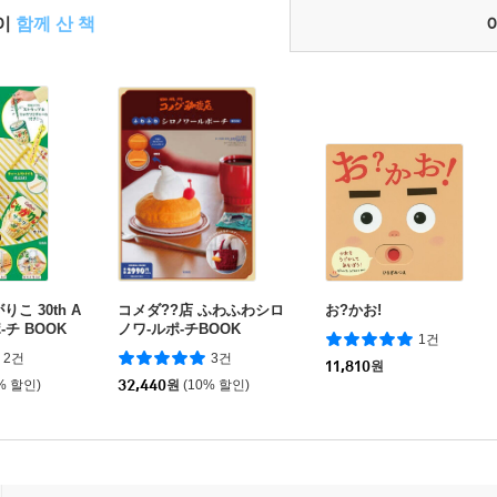
들이
함께 산 책
がりこ 30th A
コメダ??店 ふわふわシロ
お?かお!
 ポ-チ BOOK
ノワ-ルポ-チBOOK
1건
2건
3건
11,810
원
% 할인)
32,440
원
(10% 할인)