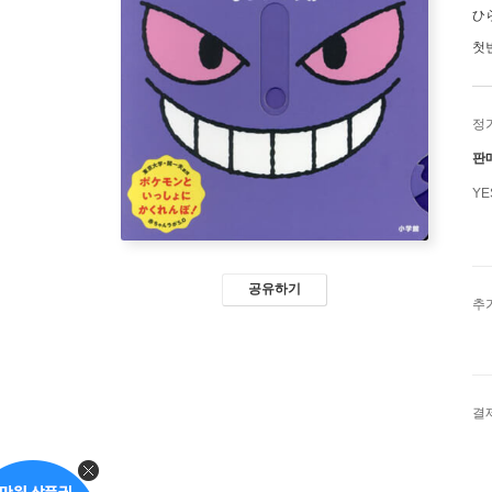
ひ
첫
정
판
Y
공유하기
추
결