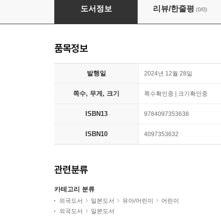
あちこちげんが-
도서정보
리뷰/한줄평
(0/0)
품목정보
발행일
2024년 12월 28일
쪽수, 무게, 크기
쪽수확인중 | 크기확인중
ISBN13
9784097353638
ISBN10
4097353632
관련분류
카테고리 분류
외국도서
일본도서
유아/어린이
어린이
외국도서
일본도서