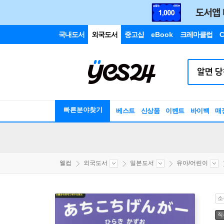
국내도서
외국도서
중고샵
eBook
크레마클럽
C
빠른분야찾기
베스트
신상품
이벤트
바이백
매
웰컴
외국도서
일본도서
유아/어린이
소
직