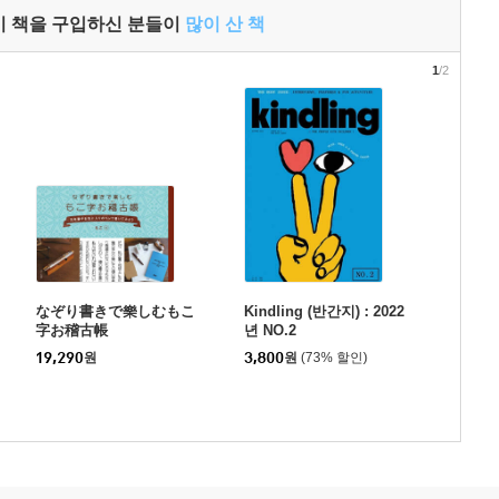
이 책을 구입하신 분들이
많이 산 책
1
/2
なぞり書きで樂しむもこ
Kindling (반간지) : 2022
字お稽古帳
년 NO.2
19,290
원
3,800
원
(73% 할인)