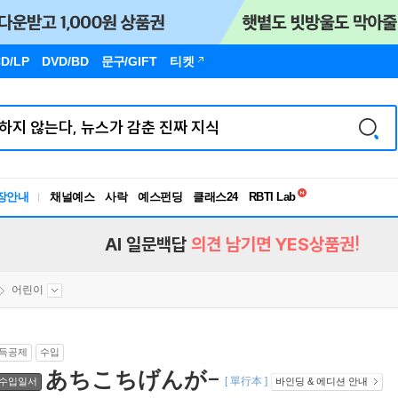
D/LP
DVD/BD
문구
/GIFT
티켓
독서유형검사
RBTI Lab
장안내
채널예스
사락
예스펀딩
클래스24
독서유형검사
AI 일문백답
의견 남기면 YES상품권!
어린이
득공제
수입
あちこちげんが-
[ 單行本 ]
수입일서
바인딩 & 에디션 안내