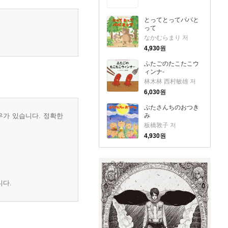
とってとってパパと
って
なかむらまり 저
4,930
원
ふたごのたこたこウ
ィンナ-
林木林 西村敏雄 저
6,030
원
ぶたさんちのおつき
우가 있습니다. 정확한
み
板橋敦子 저
4,930
원
니다.