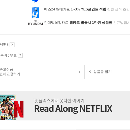
예스24 현대카드
1~3% YES포인트 적립
전월 실적 조건
현대백화점카드
앱카드 발급시 1만원 상품권
신규발급
송안내
송비 : 무료
중고상품
이 상품을 팔기
판매요청하기