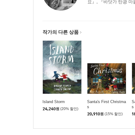
요』, 『바닷가 탄광 마
작가의 다른 상품
Island Storm
Santa's First Christma
S
s
s
24,240
원
(20% 할인)
20,910
원
(15% 할인)
1