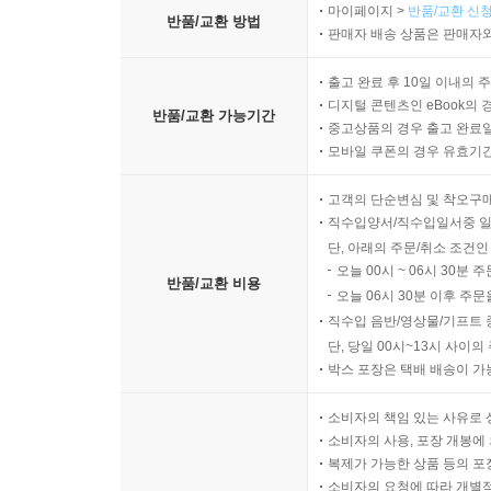
마이페이지 >
반품/교환 신청
반품/교환 방법
판매자 배송 상품은 판매자와
출고 완료 후 10일 이내의 
디지털 콘텐츠인 eBook의 
반품/교환 가능기간
중고상품의 경우 출고 완료일
모바일 쿠폰의 경우 유효기간(
고객의 단순변심 및 착오구
직수입양서/직수입일서중 일
단, 아래의 주문/취소 조건인
오늘 00시 ~ 06시 30분 
반품/교환 비용
오늘 06시 30분 이후 주문
직수입 음반/영상물/기프트 
단, 당일 00시~13시 사이
박스 포장은 택배 배송이 가
소비자의 책임 있는 사유로 
소비자의 사용, 포장 개봉에 
복제가 가능한 상품 등의 포장을 
소비자의 요청에 따라 개별