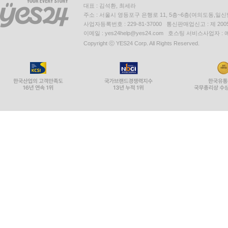
대표 : 김석환, 최세라
주소 : 서울시 영등포구 은행로 11, 5층~6층(여의도동,일신
사업자등록번호 : 229-81-37000 통신판매업신고 : 제 200
이메일 : yes24help@yes24.com 호스팅 서비스사업자 :
Copyright ⓒ YES24 Corp. All Rights Reserved.