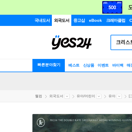
국내도서
외국도서
중고샵
eBook
크레마클럽
C
빠른분야찾기
베스트
신상품
이벤트
바이백
매
웰컴
외국도서
유아/어린이
유아
[