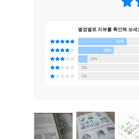
목재, 모래, 종이 등과 같은 소재뿐만 아니라 다른
마당, 다양한 생활 작업 공간과 아이들의 놀이터가 
키울 때에도 유용한 긴 나무 의자 등이 그것이다.
옛집의 느낌을 현대건축에 들여왔다고 밝히고 있다
별점별로 리뷰를 확인해 보세
52%
내 집에 한 번쯤 해보고 싶은 아이디어, 일상에 생
38%
10%
집짓기 현장에서 20년 동안 건축가로서 활동한 저
0%
아름답게 짜깁기하는 능력이 주택을 설계하는 건
0%
건축주들의 꿈과 로망을 담은 실용적이면서 톡톡 
1,2층을 터 가족구성원 모두가 집 안의 소리와 
살린 철물소품을 주문제작하거나 집 안의 많은 컨트
등 사소한 인테리어 아이디어까지 일상에 활기를 돋
책 속의 일러스트 덕분에 가족과 소박한 일상을 