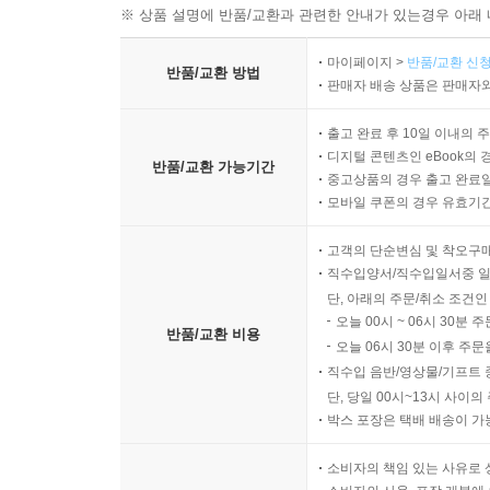
※ 상품 설명에 반품/교환과 관련한 안내가 있는경우 아래 
마이페이지 >
반품/교환 신청
반품/교환 방법
판매자 배송 상품은 판매자와
출고 완료 후 10일 이내의 
디지털 콘텐츠인 eBook의 
반품/교환 가능기간
중고상품의 경우 출고 완료일
모바일 쿠폰의 경우 유효기간(
고객의 단순변심 및 착오구
직수입양서/직수입일서중 일
단, 아래의 주문/취소 조건인
오늘 00시 ~ 06시 30분 
반품/교환 비용
오늘 06시 30분 이후 주문
직수입 음반/영상물/기프트 
단, 당일 00시~13시 사이
박스 포장은 택배 배송이 가
소비자의 책임 있는 사유로 