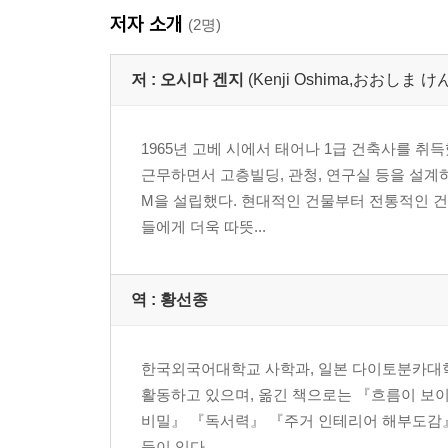
숨어서 일하는 에어컨
저자 소개
(2명)
우리 집의 사령탑은 어디에?
좋은 집은 생활의 소리도 디자인한다
저 :
오시마 겐지
(Kenji Oshima,おおしま 
가습기 정말로 필요할까요
방범 대책과 피난 대책을 동시에 생각한다
1965년 고베 시에서 태어나 1급 건축사를 취
맺음말
근무하면서 고층빌딩, 관청, 연구실 등을 설계하
M을 설립했다. 현대적인 건물부터 전통적인 
들에게 더욱 따뜻...
역 :
황선종
한국외국어대학교 사학과, 일본 다이토분카대학
활동하고 있으며, 옮긴 책으로는 『흐름이 보
비밀』 『독서력』 『주거 인테리어 해부도감』
등이 있다.