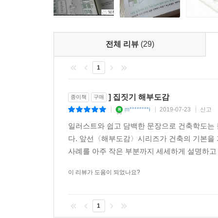
‘건축 교과서’이자 전통과 현대를 아우르는 개성 넘
전체 리뷰
(29)
1
] 집짓기 해부도감
종이책
구매
m********i
2019-07-23
신고
|
|
|
일러스트와 쉽고 담백한 문장으로 건축학도는
다. 앞선〈해부도감〉시리즈가 건축의 기본을 
사례를 아주 작은 부분까지 세세하게 설명하고 있
이 리뷰가 도움이 되었나요?
1