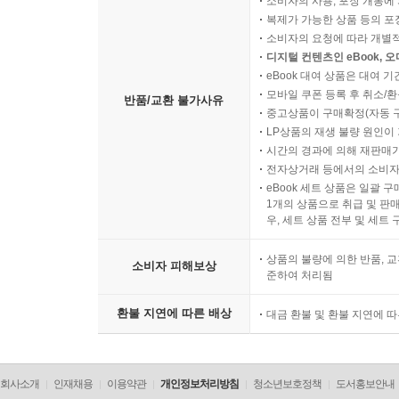
소비자의 사용, 포장 개봉에 
복제가 가능한 상품 등의 포장을 
소비자의 요청에 따라 개별
디지털 컨텐츠인 eBook, 
eBook 대여 상품은 대여 기
모바일 쿠폰 등록 후 취소/환
반품/교환 불가사유
중고상품이 구매확정(자동 
LP상품의 재생 불량 원인이 기
시간의 경과에 의해 재판매가
전자상거래 등에서의 소비자
eBook 세트 상품은 일괄 
1개의 상품으로 취급 및 판매
우, 세트 상품 전부 및 세트
상품의 불량에 의한 반품, 교
소비자 피해보상
준하여 처리됨
환불 지연에 따른 배상
대금 환불 및 환불 지연에 
회사소개
인재채용
이용약관
개인정보처리방침
청소년보호정책
도서홍보안내