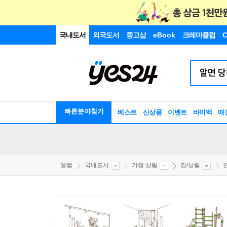
국내도서
외국도서
중고샵
eBook
크레마클럽
C
빠른분야찾기
베스트
신상품
이벤트
바이백
매
웰컴
국내도서
가정 살림
집/살림