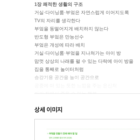
1장 쾌적한 생활의 구조
거실·다이닝룸·부엌은 자연스럽게 이어지도록
TV의 자리를 생각한다
부엌을 동떨어지게 배치하지 않는다
반도형 부엌은 만능선수
부엌은 개성에 따라 배치
거실·다이닝룸·부엌을 지나쳐가는 아이 방
맘껏 상상의 나래를 펼 수 있는 다락에 아이 방을
집을 통째로 놀이터처럼
승강기용 공간을 놀이 공간으로
공중에 떠 있는 듯한 느낌을 주는 은신처
자기 집에서 죽을 수 있는 행복
지나다닐 뿐인 복도는 필요 없다
상세 이미지
계단을 가구처럼 친밀하게
무게를 분담해서 지탱하는 계단
토방은 다양한 생활의 공간
안마당과 이어지는 현관 토방