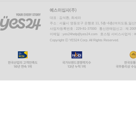
대표 : 김석환, 최세라
주소 : 서울시 영등포구 은행로 11, 5층~6층(여의도동,일신
사업자등록번호 : 229-81-37000 통신판매업신고 : 제 200
이메일 : yes24help@yes24.com 호스팅 서비스사업자 :
Copyright ⓒ YES24 Corp. All Rights Reserved.