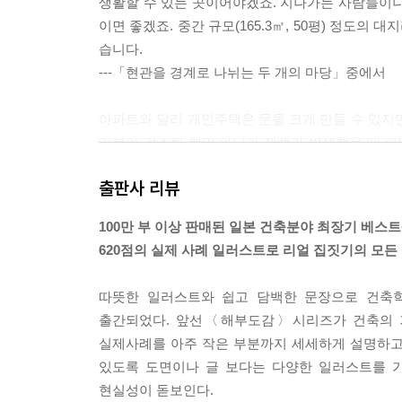
생활할 수 있는 곳이어야겠죠. 지나가는 사람들이나
이면 좋겠죠. 중간 규모(165.3㎡, 50평) 정도의
습니다.
---「현관을 경계로 나뉘는 두 개의 마당」중에서
아파트와 달리 개인주택은 문을 크게 만들 수 있지
기분이 감소될 뿐만 아니라 재해가 발생했을 때 
둘 필요가 있습니다. 또한 외부 공간을 어떻게 배치
출판사 리뷰
도 좋은 방법입니다.
100만 부 이상 판매된 일본 건축분야 최장기 베
---「방범 대책과 피난 대책을 동시에 생각한다」중에서
620점의 실제 사례 일러스트로 리얼 집짓기의 모든
따뜻한 일러스트와 쉽고 담백한 문장으로 건축
출간되었다. 앞선〈해부도감〉시리즈가 건축의 
실제사례를 아주 작은 부분까지 세세하게 설명하고 
있도록 도면이나 글 보다는 다양한 일러스트를 
현실성이 돋보인다.