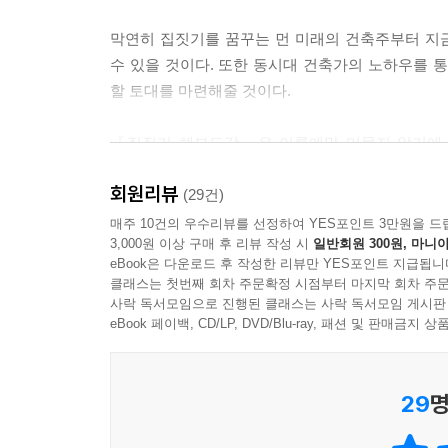
막연히 집짓기를 꿈꾸는 먼 미래의 건축주부터 지금
수 있을 것이다. 또한 동시대 건축가의 노하우를
할 토대를 마련해줄 것이다.
『집짓기 해부도감』은 이론에만 머물지 않기에 독
맞추고, “가족들이 생활하는 모습과 부엌일을 하는
회원리뷰
물론이고, 부모와 아이가 서로 분위기와 기분을 공
(29건)
가족 구성원의 감성과 일상까지 고려하고 있다. 정
매주 10건의 우수리뷰를 선정하여 YES포인트 3만원을 드
3,000원 이상 구매 후 리뷰 작성 시
일반회원 300원, 마니아
때문에 정감 넘치는 생각과 재기발랄한 아이디어가 
eBook은 다운로드 후 작성한 리뷰만 YES포인트 지급됩니
클래스는 첫번째 회차 주문확정 시점부터 마지막 회차 주문
토방, 툇마루, 미닫이문, 목재와 흙… 옛집의 기억을
사락 독서모임으로 진행된 클래스는 사락 독서모임 게시판
eBook 페이백, CD/LP, DVD/Blu-ray, 패션 및 판매금
이 책이 따뜻한 시선을 가진 실용적인 건축책일 수
살면 도시를 동경하고 도시에 살면 한적한 시골집
29
명
곳이어야”한다고 말한 저자는 옛집의 요소를 끌어와