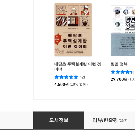
애당초 주택설계란 이런 것
평면 정복
이야
5건
29,700
원
(1
4,500
원
(10% 할인)
집짓기 해부도감
도서정보
리뷰/한줄평
(29/7)