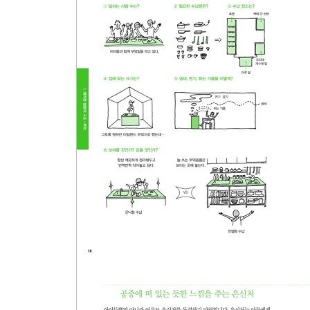
문을 열면 안마당이 눈에 들어오는 현관
기분을 전환시켜주는 긴 토방
좁은 화장실은 한 개만 있으면 된다
화장실을 완결된 소우주로
젖은 빨래는 무겁다
욕실에서 즐거운 시간을 갖고 싶다면…
쾌적한 야외 공간을 이용한 노천탕
2장 집 전체의 배치를 생각한다
대지와 방위를 찾아 건물을 배치하는 묘미
2층 거실·다이닝룸·부엌에서 해님에게 건배를
1층에 거실·다이닝룸·부엌을 배치하는 사치
현관을 경계로 나뉘는 두 개의 마당
쾌적하고 다양한 이점이 있는 지하실
계단은 공간 배치를 좌우한다
창문은 왜 있는 걸까
빛이 집 안쪽까지 들어오게