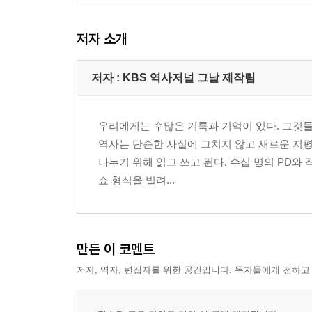
타운이 있었다? ｜ 조선의 외교관, 이예 ｜ 조
살인죄를 저지를 코끼리 ｜ 조선 외교관들의 필독
저자 소개
메시지 ｜ 꼬여만 가는 한일 관계 ｜ 일본의 혐한 
저자 : KBS 역사저널 그날 제작팀
6장 세종, 집현전을 열던 날
세종이 집현전을 부활시킨 이유 ｜ 집현전 학사들은
감복시킨 세종의 리더십 ｜ 장인 죽은 다음 날 연회
우리에게는 수많은 기록과 기억이 있다. 그것들
인재 경영: 황희의 경우 ｜ 인재들을 모으는 세종의
역사는 단순한 사실에 그치지 않고 새로운 지평
세종 ｜ MBTI로 알아보는 세종의 성격 ｜ 세종이
나누기 위해 읽고 쓰고 뛴다. 수십 명의 PD와
과학이 발달한 이유 ｜ 세종 시대 과학은 세계 몇
쇼 형식을 빌려...
인재들 ｜ 세종은 누구인가
7장 1430년 조선, 첫 국민투표 하던 날
한국사 최초의 국민투표 ｜ 어떤 방식으로 실시했나
만든 이 코멘트
결과는? ｜ 지역별계층별로 의견 차를 보인 이유 ｜
저자, 역자, 편집자를 위한 공간입니다. 독자들에게 전하고
프로젝트 ｜ 『칠정산내외편』의 놀라운 정확성 ｜ 
정책 ｜ 노비와 남편에게도 출산휴가 ｜ 다산 왕 