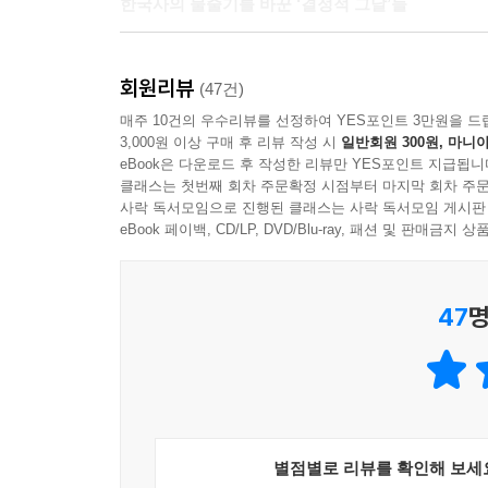
한국사의 물줄기를 바꾼 ‘결정적 그날’들
무수히 많은 보통의 나날 가운데 거대한 역사의 흐
회원리뷰
장벽이 무너진 그 순간 수십 년간 이어온 냉전 체제
(47건)
우리 역사에도 물론 그런 결정적 그날들이 있다. 
매주 10건의 우수리뷰를 선정하여 YES포인트 3만원을 드
3,000원 이상 구매 후 리뷰 작성 시
일반회원 300원, 마니아
문이 열렸고, 문종의 세 번째 왕비였던 현덕왕후
eBook은 다운로드 후 작성한 리뷰만 YES포인트 지급됩니
사건들이 역사의 물줄기를 돌려놓은 것이다.
클래스는 첫번째 회차 주문확정 시점부터 마지막 회차 주문
『역사저널 그날』은 역사를 바꾼 이 결정적인 ‘그
사락 독서모임으로 진행된 클래스는 사락 독서모임 게시판
조연은 누구였는지, 그날을 둘러싼 세계는 어떻게
eBook 페이백, CD/LP, DVD/Blu-ray, 패션 및 판매금
전달되는 깊이 있는 정보들은 한국사를 보는 새로운
47
명
1권에서는 고려 말의 혼란을 수습하고 새 왕조를 
시대의 모순을 해결하고자 한 정몽주, 새 국가 조선
운명을 통해 조선이라는 나라가 그린 꿈이 어떤
세우고자 한 태종과 폐세자 양녕의 갈등, 세종의 
있던 조선 초 역사의 이면과 놀라운 에피소드들을 펼
별점별로 리뷰를 확인해 보세
2권에서는 문종의 갑작스러운 죽음 이후 찾아온 