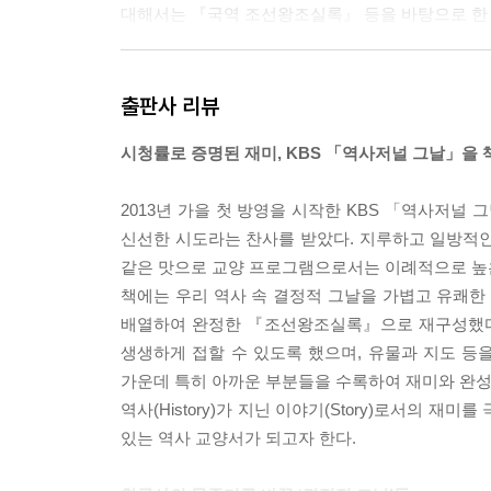
대해서는 『국역 조선왕조실록』 등을 바탕으로 한 
덕수궁 일대를 왜 정동이라 부르는지, 함흥차사의 
어떠했는지 등 기록되지 않았던 역사의 다른 모습에
출판사 리뷰
넘은 황희 정승에게 계속해서 일을 시킨 부려 먹기
시청률로 증명된 재미, KBS 「역사저널 그날」을
조선시대 역사를 한번쯤 정리하고 싶지만 쉽게 엄두
2013년 가을 첫 방영을 시작한 KBS 「역사저
거라 믿어 의심치 않는다. 과거의 실수를 되풀이 하
신선한 시도라는 찬사를 받았다. 지루하고 일방적인 
미래를 바꾸는 것은 과거로부터 시작되어야 한다.
같은 맛으로 교양 프로그램으로서는 이례적으로 높은
책에는 우리 역사 속 결정적 그날을 가볍고 유쾌
배열하여 완정한 『조선왕조실록』으로 재구성했다
생생하게 접할 수 있도록 했으며, 유물과 지도 등
가운데 특히 아까운 부분들을 수록하여 재미와 완성
역사(History)가 지닌 이야기(Story)로서의
있는 역사 교양서가 되고자 한다.