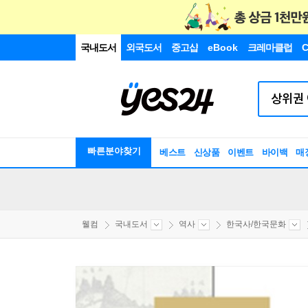
국내도서
외국도서
중고샵
eBook
크레마클럽
C
빠른분야찾기
베스트
신상품
이벤트
바이백
매
웰컴
국내도서
역사
한국사/한국문화