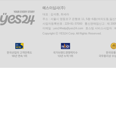
대표 : 김석환, 최세라
주소 : 서울시 영등포구 은행로 11, 5층~6층(여의도동,일신
사업자등록번호 : 229-81-37000 통신판매업신고 : 제 200
이메일 : yes24help@yes24.com 호스팅 서비스사업자 :
Copyright ⓒ YES24 Corp. All Rights Reserved.