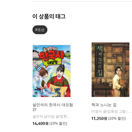
이 상품의 태그
#조선
설민석의 한국사 대모험
책과 노니는 집
37
이영서 글/김동성 그림
문
|
설민석,남이담 글/정현희 그림/강석화 감수
단꿈아이
|
11,250
원
(10% 할인)
14,400
원
(10% 할인)