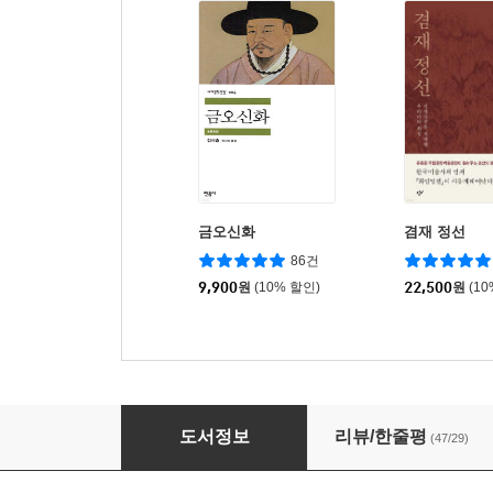
금오신화
겸재 정선
86건
9,900
원
(10% 할인)
22,500
원
(1
역사저널 그날 1
도서정보
리뷰/한줄평
(47/29)