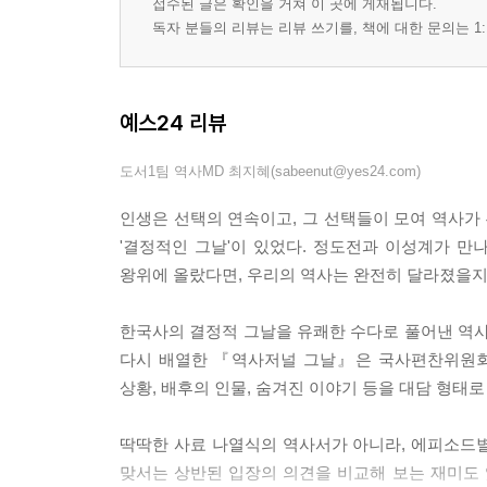
접수된 글은 확인을 거쳐 이 곳에 게재됩니다.
세종대왕의 이름을 딴 국제적인 상이 있다? ｜ 샘
독자 분들의 리뷰는 리뷰 쓰기를, 책에 대한 문의는 1:
특별기획 - 창덕궁 가는 날
태종, 창덕궁을 짓다 ｜ 창덕궁은 누가 지었나 ｜
예스24 리뷰
치러진 이유 ｜ 내시들이 체력 훈련을 받았다? ｜ 
｜ 정조가 지은 규장각 ｜ 왕이 직접 농사짓던 후원
도서1팀 역사MD 최지혜(sabeenut@yes24.com)
쉬는 낙선재
인생은 선택의 연속이고, 그 선택들이 모여 역사가 
'결정적인 그날'이 있었다. 정도전과 이성계가 만
왕위에 올랐다면, 우리의 역사는 완전히 달라졌을지
한국사의 결정적 그날을 유쾌한 수다로 풀어낸 역
다시 배열한 『역사저널 그날』은 국사편찬위원회 
상황, 배후의 인물, 숨겨진 이야기 등을 대담 형태로
딱딱한 사료 나열식의 역사서가 아니라, 에피소드별
맞서는 상반된 입장의 의견을 비교해 보는 재미도 