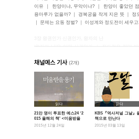
이유 ｜ 한양이냐, 무악이냐? ｜ 한양이 좋았던 
용마루가 없을까? ｜ 경복궁을 작게 지은 뜻 ｜ 
｜ 문제는 요동 정벌? ｜ 이성계와 정도전이 세우
3장 왕권인가 신권인가, 왕자의 난
‘왕자의 난’은 어떤 사건인가 ｜ 정도전은 정말 
신덕왕후 ｜ 정도전은 왜 동의했을까 ｜ 사건의 도화
채널예스 기사
이유 ｜ 꼭두각시 임금 정종 ｜ “굵은 기둥을 세우
(2개)
정도전이 꿈꿨던 조선은 사라졌나 ｜ 외척을 제거해 
4장 세자 양녕, 폐위된 날
세자가 폐위된 이유 ｜ 적장자 계승의 기원 ｜ 적장
양녕대군 ｜ 폐위를 부른 양녕의 스캔들 ｜ 양녕과 
읽다
읽다
충녕대군은 어땠을까? ｜ 폐위된 후의 삶 ｜ 양녕
21만 명이 투표한 예스24 ‘2
KBS『역사저널 그날』
015 올해의 책’ <미움받을
책으로 만난다
용기>
2015년 12월 24일
2015년 03월 13일
5장 조선, 왜구와의 전쟁을 선포하다: 대마도 정벌
대마도, 왜 정벌해야 했나 ｜ 건국 초기, 대대적인