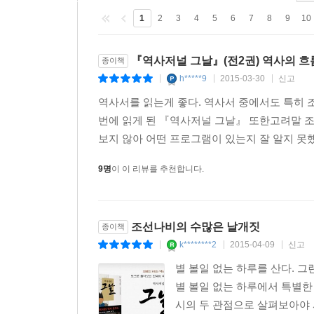
- 한반도 최초의 코끼리, 살인죄로 유배 가다
1
2
3
4
5
6
7
8
9
10
태종 11년, 일본 국왕이 일찍이 본 적 없던 진귀
죽이는 사건이 터진다. 그러나 이 코끼리는 타국에서
『역사저널 그날』(전2권) 역사의 흐
종이책
밥도 먹지 않고 울면서 속을 썩인다. 그러던 코끼리
h*****9
2015-03-30
신고
|
|
|
역사서를 읽는게 좋다. 역사서 중에서도 특히 
- 제비뽑기로 출전 팀을 정한 이종무 장군
번에 읽게 된 『역사저널 그날』 또한고려말 조
1419년 태종의 명으로 왜구를 소탕하기 위해 조선
보지 않아 어떤 프로그램이 있는지 잘 알지 못했었
달려 나오던 왜구들은 조선군을 보고 깜짝 놀라 
제비뽑기를 해서 토벌대를 결정한다. 조선군은 이 
9명
이 이 리뷰를 추천합니다.
- 병약한 임금의 대명사 문종 다시 읽기
2년 3개월이라는 짧은 재위 만에 열두 살 어린 아
조선나비의 수많은 날개짓
종이책
역사를 통해 확인되는 문종의 모습은 이와는 사뭇 다
k********2
2015-04-09
신고
|
|
|
갖춘 ‘완벽한 인간’이자, 4군 6진 개척과 신기전
역사를 완전히 바꾸고 마는데…….
별 볼일 없는 하루를 산다. 
별 볼일 없는 하루에서 특별한
- 조선 시대 무과 시험 심층 분석
시의 두 관점으로 살펴보아야 