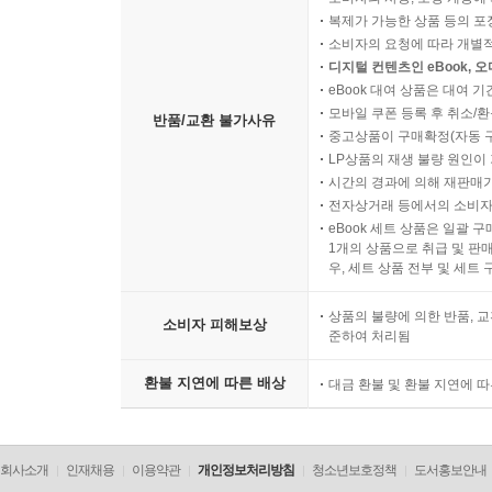
복제가 가능한 상품 등의 포장을 
소비자의 요청에 따라 개별
디지털 컨텐츠인 eBook, 
eBook 대여 상품은 대여 기
모바일 쿠폰 등록 후 취소/환
반품/교환 불가사유
중고상품이 구매확정(자동 
LP상품의 재생 불량 원인이 기
시간의 경과에 의해 재판매가
전자상거래 등에서의 소비자
eBook 세트 상품은 일괄 
1개의 상품으로 취급 및 판매
우, 세트 상품 전부 및 세트
상품의 불량에 의한 반품, 교
소비자 피해보상
준하여 처리됨
환불 지연에 따른 배상
대금 환불 및 환불 지연에 
회사소개
인재채용
이용약관
개인정보처리방침
청소년보호정책
도서홍보안내