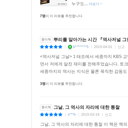
지금껏 제대로 조명된 적 없었던 조선 시대 무과를
누구도...
더보기
변방의 침략자들을 공포로 떨게 했던 조선의 비밀 병
7명
이 이 리뷰를 추천합니다.
있다는데……. 무예사 전문가가 들려주는 조선의 무
- 역사를 뒤흔든 조선 왕릉의 비밀
뿌리를 알아가는 시간 『역사저널 그
종이책
“이곳에 무덤을 쓰면 대대로 손이 끊기고, 장자가
b********5
2015-04-01
신고
했다. 머지않아 이 예언은 정확하게 실현된다. 세
|
|
|
조카에게서 왕위를 뺏은 세조 역시 장남인 의경세자를
<역사저널 그날> 1 태조에서 세종까지 KBS
그 후로 조선 왕실의 장자 사망 징크스가 사라졌다
면서 저에게 알찬 재미를 전해주었습니다. 토크 
정보는 보너스다.
세종까지의 역사는 지식은 물론 묵직한 감동도 주고
3명
이 이 리뷰를 추천합니다.
그날, 그 역사의 자리에 대한 통찰
종이책
s***h
2015-03-19
신고
|
|
|
그날, 그 역사의 자리에 대한 통찰 이 책은 책의