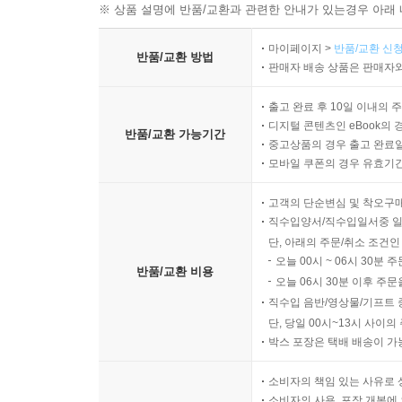
※ 상품 설명에 반품/교환과 관련한 안내가 있는경우 아래 
마이페이지 >
반품/교환 신청
반품/교환 방법
판매자 배송 상품은 판매자와
출고 완료 후 10일 이내의 
디지털 콘텐츠인 eBook의 
반품/교환 가능기간
중고상품의 경우 출고 완료일
모바일 쿠폰의 경우 유효기간(
고객의 단순변심 및 착오구
직수입양서/직수입일서중 일
단, 아래의 주문/취소 조건인
오늘 00시 ~ 06시 30분 
반품/교환 비용
오늘 06시 30분 이후 주문
직수입 음반/영상물/기프트 
단, 당일 00시~13시 사이
박스 포장은 택배 배송이 가
소비자의 책임 있는 사유로 
소비자의 사용, 포장 개봉에 