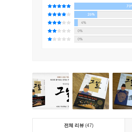
70
신하들의 이야기가 펼쳐진다. 황표정사로 대표되는
대립을 낳은 세조 대 공신 정치의 폐해, 조선 전기
26%
등을 흥미진진하게 그려냈다. 여기에 최근 유네스
4%
왕릉 이야기와 그 이면에 담긴 정치적 의미 등을 생
0%
0%
소설보다 재미있는, ‘그날’의 에피소드들
- 신하의 기지로 목숨을 구한 태종
왕자의 난을 일으켜 조선의 설계자 정도전을 제거
등극하게 된다. 그러나 아들이 못마땅했던 태조는 자
계책을 올리는데……. 하륜의 기지로 두 번이나 목
- 세자 양녕과 유부녀 어리의 슬픈 사랑
조선 최초의 적장자 세자로서 엄격한 교육을 받았
사나이였다. 그러나 철이 들면서부터 수많은 여성들
불같이 화를 내며 둘을 헤어지게 하고, 마침내 이들
전체 리뷰
(47)