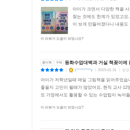
어린이와 세상을 연결하는 동화 세계로의 초대장
아이가 크면서 다양한 책을 사
찾는 것에도 한계가 있었고요.
저자들의 전작인 『그림책 수업 대백과 261』
이 보개 만들어졌다니 내용도 
『동화 수업 대백과 295』에서는 한 걸음 더 나아
아이가 앞으로 책과 어떤 관계를 맺을지를 가르는 
이 리뷰가 도움이 되었나요?
말하며 책과 멀어진다. 동화책의 매력을 깨닫지 
일단 단 한 권이라도 아이들이 끝까지 읽을 수 있게
동화수업대백과 거실 책꽂이에
종이책
구매
동화 수업을 통해 아이들이 완독의 즐거움을 깨
1**********y
2025-01-31
신고
|
|
|
진행하면서 아이들은 자연스럽게 완독을 하고 성취
아이가 저학년일때 매일 그림책을 읽어주었습니
동화를 읽으며 여러 인물의 감정에 이입하고 다양
좋을지 고민이 될때가 많았어요. 현직 교사 
고민하면서 상상력과 비판적 사고력뿐 아니라 공
또 가정에서도 활용할 수 있는 수업팁이 녹아들
아이들이 늘고 있다. 이런 아이들의 주의를 끌 수
구성해 폭넓은 사고의 확장을 꾀했다. 어린이와 문학
이 리뷰가 도움이 되었나요?
이들에게 ‘동화 수업의 바이블’이 되어줄 것이다.