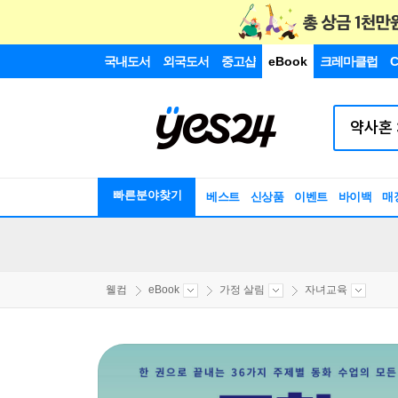
국내도서
외국도서
중고샵
eBook
크레마클럽
C
빠른분야찾기
베스트
신상품
이벤트
바이백
매
웰컴
eBook
가정 살림
자녀교육