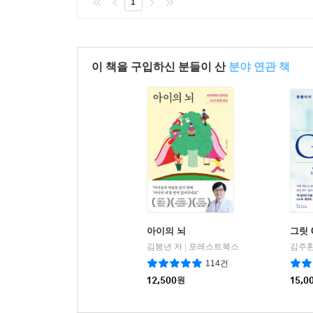
1
이 책을 구입하신 분들이 산
분야 연관 책
아이의 뇌
그릿 
김붕년 저
포레스트북스
김주환
|
114건
12,500
원
15,0