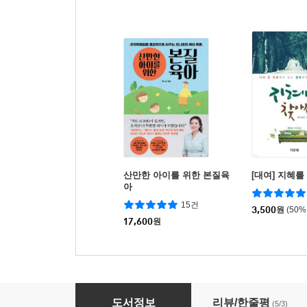
산만한 아이를 위한 본질육
[대여] 지혜를
아
15건
3,500
원
(50%
17,600
원
동화 수업 대백과 295
도서정보
리뷰/한줄평
(5/3)