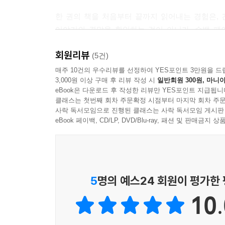
한 권의 책을 처음부터 끝까지 읽어내는 경험은,
이야기의 결말을 확인하는 것이 아니라, 수백 페
이야기의 전체 맥락 속에서 주인공과 함께 고민
회원리뷰
있습니다. ‘나도 이렇게 두꺼운 책을 끝까지 읽을 
(5건)
감동과 뿌듯함은 우리 아이가 평생 ‘읽는 사람’으로
매주 10건의 우수리뷰를 선정하여 YES포인트 3만원을 드
3,000원 이상 구매 후 리뷰 작성 시
일반회원 300원, 마니아
책이 더 깊은 관계를 맺도록 도와줄 것입니다. 우리
eBook은 다운로드 후 작성한 리뷰만 YES포인트 지급됩니
그것이 시작입니다. 그 한 권의 동화가 아이의 삶에
클래스는 첫번째 회차 주문확정 시점부터 마지막 회차 주문
사락 독서모임으로 진행된 클래스는 사락 독서모임 게시판
2022 개정 교육과정 연계
eBook 페이백, CD/LP, DVD/Blu-ray, 패션 및 판매금
주제별로 엄선한 알짜배기 동화책 216권
교사, 학부모, 독서지도사를 위한 동화 수업 바이블
‘동화 수업을 제대로 해보고 싶은데 주제와 흐름을
5
명의 예스24 회원이 평가한
괜찮은 동화책을 고르는 과정부터 이를 토대로 아
10.
수업 대백과 295』에 담긴 295가지 동화 수업은
현장감이 살아 있는 실용적인 가이드다.