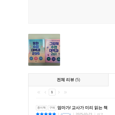
열등감과 자아 존중감, 꿈과 진로, 학교 폭력과 우
사회 문제까지 아이들의 세계를 넓혀줄 36가지 주제
중학년, 고학년 등으로 눈높이를 표기해 수준에 맞추
수업 활동이 실제 교육과정과 어떻게 연계되는지,
더’에서 주제별로 4권씩을 추가해 총 216권을
탄탄해지고, 사회를 보는 눈은 단단해진 아이들을 만
“좋아하는 것, 잘하는 것, 되고 싶은 것이 없는
좋습니까. 마침 반가운 주인공이 등장하는 책이 
이것저것 구경하기입니다. 공부는 못하고요, 죽을 
희망에 관한 글쓰기를 하려고 고민에 고민을 거듭
전체 리뷰
(5)
남들에게 이야기할 수가 없습니다. 공부를 못하니
책에서 수아가 장래희망을 찾아가는 과정은 굉장히 
1
것이 없는 아이들, 자신의 꿈을 당당히 이야기하
_89~90쪽
엄마가/ 교사가 미리 읽는 책
종이책
구매
독서습관 다지기와 문해력 향상을 위한 첫걸음
o*****a
2025-03-23
신고
|
|
|