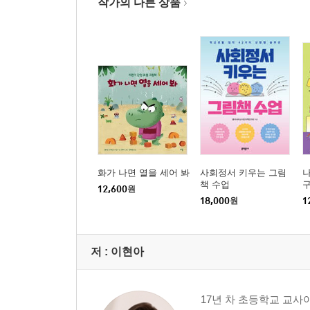
작가의 다른 상품
화가 나면 열을 세어 봐
사회정서 키우는 그림
나
책 수업
구
12,600
원
정
18,000
원
1
저 :
이현아
17년 차 초등학교 교