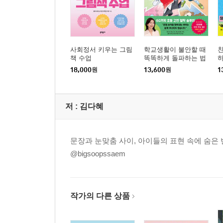
사회정서 키우는 그림
학교생활이 불안할 때
친
책 수업
똑똑하게 돌파하는 법
하
18,000
원
13,600
원
1
저 :
김다혜
문장과 눈맞춤 사이, 아이들의 표현 속에 숨은 
@bigsoopssaem
작가의 다른 상품