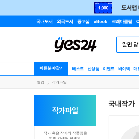
국내도서
외국도서
중고샵
eBook
크레마클럽
C
빠른분야찾기
베스트
신상품
이벤트
바이백
매
웰컴
작가파일
국내작가
작가파일
작가 혹은 작가와 작품명을
함께 검색해 보세요.